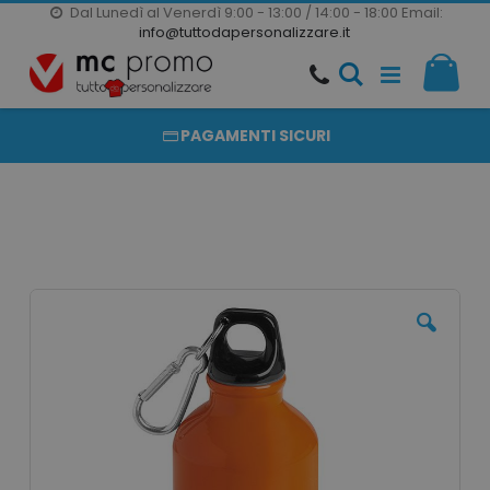
Dal Lunedì al Venerdì 9:00 - 13:00 / 14:00 - 18:00
Email:
20000 PRODOTTI
info@tuttodapersonalizzare.it
Salta
Il m
al
PRODOTTI COMPLETAMENTE PERSONALIZZABILI
contenuto
PAGAMENTI SICURI
Vai
alla
fine
della
galleria
di
immagini