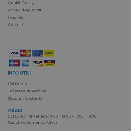
Cookie Policy
Accedi/Registrati
Invia File
PHPSESSID
Google Privacy Policy
PHP.net
Contatti
.www.tuttodapersonali
INFO UTILI
Chi Siamo
Tecniche di Stampa
Materiali Sostenibili
ORARI
Dal Lunedì al Venerdì: 9:00 - 13:00 / 14:00 - 19:00
Sabato e Domenica Chiusi
recently_compared_product
Adobe Inc.