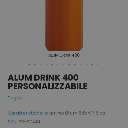
ALUM DRINK 400
Vai
all'inizio
ALUM DRINK 400
della
galleria
di
immagini
Taglie:
Caratteristiche:
alluminio Ø cm 6,6xh17,5 ca
SKU:
PR-PC481