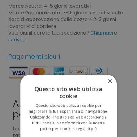
Merce Neutra: 4-5 giorni lavorativi
Merce Personalizzata: 7-15 giorni lavorativi dalla
data di approvazione della bozza + 2-3 giorni
lavorativi di corriere
Vuoi pianificare la tua spedizione?
Chiamaci
o
scrivici
!
Pagamenti sicuri
×
Questo sito web utilizza
cookie
ALUM DRINK 400 da
Questo sito web utilizza i cookie per
personalizzare 1,60 €
migliorare la tua esperienza di navigazione.
Utilizzando il nostro sito web acconsenti a
tutti i cookie in conformità con la nostra
borraccia alluminio 400ml
policy per i cookie.
Leggi di più
tappo di sicurezza avvitabile