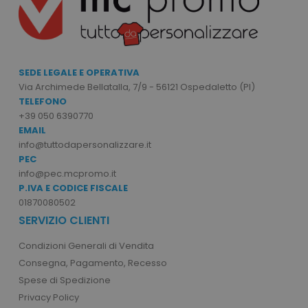
Targeting
Funzionalità
Non classificati
I cookie strettamente necessari consentono le
SEDE LEGALE E OPERATIVA
funzionalità principali del sito web come
l'accesso dell'utente e la gestione dell'account.
Via Archimede Bellatalla, 7/9 - 56121 Ospedaletto (PI)
Il sito web non può essere utilizzato
TELEFONO
correttamente senza i cookie strettamente
+39 050 6390770
necessari.
EMAIL
Nome
Provider
/
Dominio
info@tuttodapersonalizzare.it
PEC
utm_source
www.tuttodapersonali
info@pec.mcpromo.it
P.IVA E CODICE FISCALE
utm_campaign
www.tuttodapersonali
01870080502
SERVIZIO CLIENTI
private_content_version
Adobe Inc.
Condizioni Generali di Vendita
www.tuttodapersonali
Consegna, Pagamento, Recesso
Spese di Spedizione
Privacy Policy