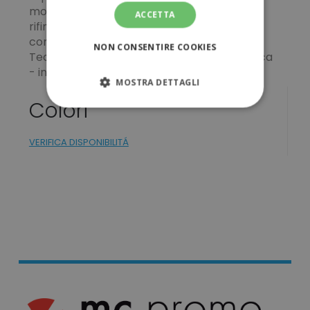
moschettone in metallo
ACCETTA
rifinitura lucida
corredata di astuccio
NON CONSENTIRE COOKIES
Tecnica di stampa consigliata: tampografica
- incisione - uv
MOSTRA DETTAGLI
Colori
STRETTAMENTE NECESSARI
VERIFICA DISPONIBILITÁ
PERFORMANCE
TARGETING
FUNZIONALITÀ
NON CLASSIFICATI
Strettamente necessari
Performance