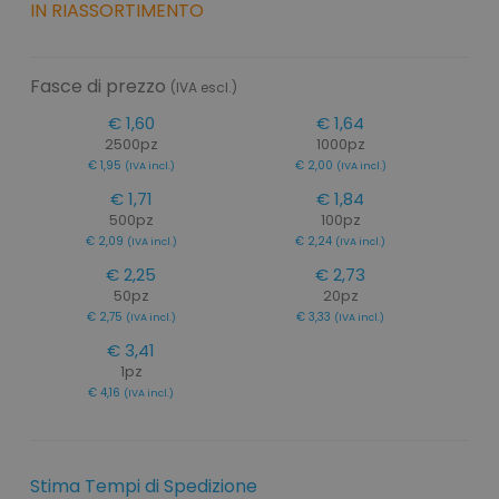
IN RIASSORTIMENTO
Fasce di prezzo
(IVA escl.)
€ 1,60
€ 1,64
2500pz
1000pz
€ 1,95
€ 2,00
(IVA incl.)
(IVA incl.)
€ 1,71
€ 1,84
500pz
100pz
€ 2,09
€ 2,24
(IVA incl.)
(IVA incl.)
€ 2,25
€ 2,73
50pz
20pz
€ 2,75
€ 3,33
(IVA incl.)
(IVA incl.)
€ 3,41
1pz
€ 4,16
(IVA incl.)
Stima Tempi di Spedizione