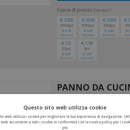
Fasce di prezzo
(IVA escl.)
€ 0,65
€ 0,66
€ 0,69
€ 
2500pz
1000pz
500pz
10
€ 0,79
€ 0,81
€ 0,84
€ 
(IVA incl.)
(IVA incl.)
(IVA incl.)
(IVA 
€ 1,11
€ 1,38
20pz
1pz
€ 1,35
€ 1,68
(IVA incl.)
(IVA incl.)
PANNO DA CUCI
Panno da cucina in cotone ricic
Questo sito web utilizza cookie
fettuccia interna.
Dimensioni: 50 X 70 CM
to web utilizza i cookie per migliorare la tua esperienza di navigazione. Util
 web acconsenti a tutti i cookie in conformità con la nostra policy per i coo
Taglie:
UNICA
più