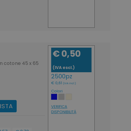
€ 0,50
in cotone 45 x 65
(IVA escl.)
2500pz
€ 0,61
(IVA incl.)
Colori
ISTA
VERIFICA
DISPONIBILITÁ