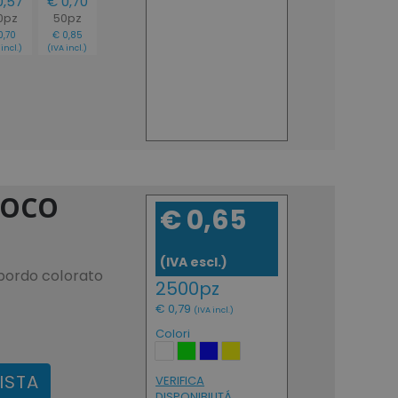
0,57
€ 0,70
0pz
50pz
0,70
€ 0,85
incl.)
(IVA incl.)
UOCO
€ 0,65
(IVA escl.)
bordo colorato
2500pz
€ 0,79
(IVA incl.)
Colori
ISTA
VERIFICA
DISPONIBILITÁ