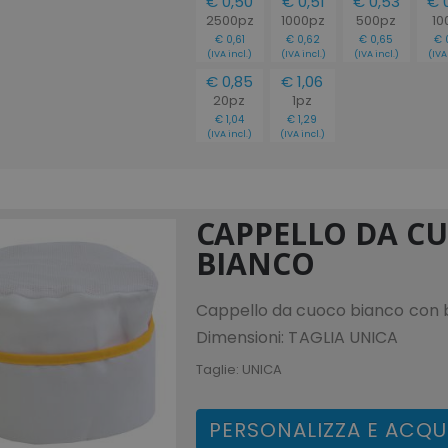
€ 0,50
€ 0,51
€ 0,53
€ 
2500pz
1000pz
500pz
10
€ 0,61
€ 0,62
€ 0,65
€ 
(IVA incl.)
(IVA incl.)
(IVA incl.)
(IVA 
€ 0,85
€ 1,06
20pz
1pz
€ 1,04
€ 1,29
(IVA incl.)
(IVA incl.)
CAPPELLO DA C
BIANCO
Cappello da cuoco bianco con 
Dimensioni: TAGLIA UNICA
Taglie:
UNICA
PERSONALIZZA E ACQU