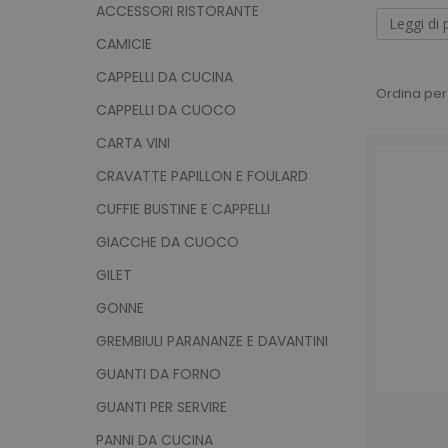
ristorazi
ACCESSORI RISTORANTE
Leggi di 
Abb
CAMICIE
CAPPELLI DA CUCINA
Possiamo 
Ordina per
CAPPELLI DA CUOCO
personale
clienti a
Acquistan
CARTA VINI
volta che
CRAVATTE PAPILLON E FOULARD
CUFFIE BUSTINE E CAPPELLI
GIACCHE DA CUOCO
GILET
GONNE
GREMBIULI PARANANZE E DAVANTINI
GUANTI DA FORNO
GUANTI PER SERVIRE
PANNI DA CUCINA