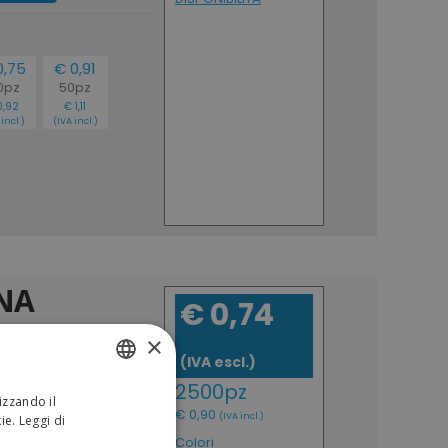
0,75
€ 0,91
0pz
50pz
0,92
€ 1,11
incl.)
(IVA incl.)
NA
€ 0,74
×
lato 150 g/m2, con
(IVA escl.)
2500pz
izzando il
ITALIAN
€ 0,90
(IVA incl.)
kie.
Leggi di
ENGLISH
Colori