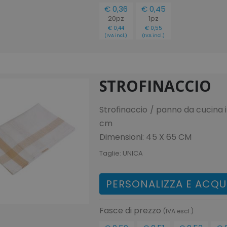
€ 0,36
€ 0,45
20pz
1pz
€ 0,44
€ 0,55
(IVA incl.)
(IVA incl.)
STROFINACCIO
Strofinaccio / panno da cucina 
cm
Dimensioni: 45 X 65 CM
Taglie:
UNICA
PERSONALIZZA E ACQU
Fasce di prezzo
(IVA escl.)