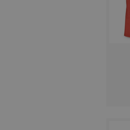
recently_viewed_product
Google Priv
recently_compared_prod
private_content_version
mage-cache-storage
mage-messages
product_data_storage