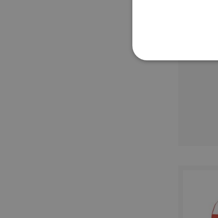
STRETTAMENTE 
NON CLASSIFICA
Strett
I cookie strettamente neces
sito web non può essere ut
Nome
utm_source
utm_campaign
mage-cache-sessid