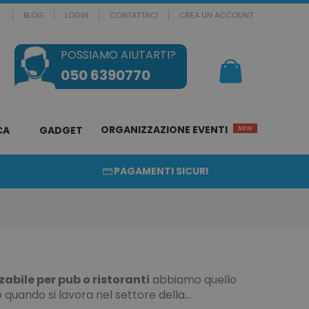
BLOG
LOGIN
CONTATTACI
CREA UN ACCOUNT
POSSIAMO AIUTARTI?
Il mio Carrello
050 6390770
ORGANIZZAZIONE EVENTI
CA
GADGET
NEW
PAGAMENTI SICURI
bile per pub o ristoranti
abbiamo quello
 quando si lavora nel settore della