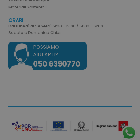
Materiali Sostenibili
ORARI
mage-cache-storage
Adobe Inc.
www.tuttodapersonali
Dal Lunedì al Venerdì: 9:00 - 13:00 / 14:00 - 19:00
Sabato e Domenica Chiusi
POSSIAMO
AIUTARTI?
050 6390770
mage-messages
Adobe Inc.
www.tuttodapersonali