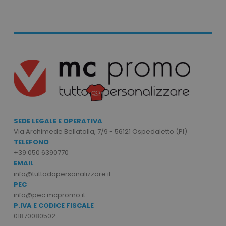
Strettamente necessari
Performance
Targeting
Funzionalità
Non classificati
I cookie strettamente necessari consentono le
funzionalità principali del sito web come
l'accesso dell'utente e la gestione dell'account.
Il sito web non può essere utilizzato
correttamente senza i cookie strettamente
necessari.
SEDE LEGALE E OPERATIVA
Via Archimede Bellatalla, 7/9 - 56121 Ospedaletto (PI)
Nome
Provider
/
Dominio
TELEFONO
utm_source
www.tuttodapersonali
+39 050 6390770
EMAIL
utm_campaign
www.tuttodapersonali
info@tuttodapersonalizzare.it
mage-cache-sessid
Adobe Inc.
PEC
www.tuttodapersonali
info@pec.mcpromo.it
P.IVA E CODICE FISCALE
01870080502