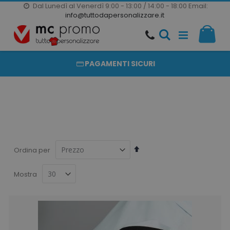
Dal Lunedì al Venerdì 9:00 - 13:00 / 14:00 - 18:00
Email:
20000 PRODOTTI
info@tuttodapersonalizzare.it
Salta
Il m
al
PRODOTTI COMPLETAMENTE PERSONALIZZABILI
contenuto
PAGAMENTI SICURI
Imposta
Ordina per
la
direzione
Mostra
decrescente