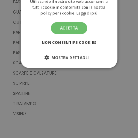
FASCE
Utilizzando il nostro sito web acconsenti a
tutti i cookie in conformità con la nostra
GUANTI
policy per i cookie.
Leggi di più
OUTLET
ACCETTA
PARAORECCHIE
PARRUCCHE
NON CONSENTIRE COOKIES
PASHMINA
MOSTRA DETTAGLI
SCALDACOLLO
STRETTAMENTE NECESSARI
SCARPE E CALZATURE
SCIARPE
PERFORMANCE
SPALLINE
TARGETING
TIRALAMPO
VISIERE
FUNZIONALITÀ
NON CLASSIFICATI