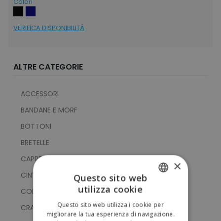
Colori
VERIFICA DISPONIBILITÁ
ALTRE CATEGORIE
ACCESSORI
BANDANE E MORF
BOTTONI
BRETELLE
CAPPELLI E BERRETTI
×
CINTURE
Questo sito web
utilizza cookie
COPPOLE
ITALIAN
Questo sito web utilizza i cookie per
CRAVATTE E FOULARD
ENGLISH
migliorare la tua esperienza di navigazione.