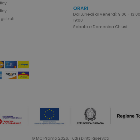
licy
ORARI
1 ora
Il valore di questo co
Adobe Inc.
licy
memoria cache local
www.tuttodapersonalizzare.it
Dal Lunedì al Venerdì: 9:00 - 13:00
rimosso dall'applica
istrati
19:00
l'amministratore rip
Sabato e Domenica Chiusi
imposta il valore del
_previous
1 ora
Memorizza gli ID pro
Adobe Inc.
visualizzati di recent
www.tuttodapersonalizzare.it
navigazione.
acy Policy
uct
1 ora
Memorizza gli ID pro
Adobe Inc.
confrontati di recent
www.tuttodapersonalizzare.it
1 anno 1
Aggiunge un numero 
Adobe Inc.
mese
casuali alle pagine c
www.tuttodapersonalizzare.it
per impedire che ve
cache sul server.
1 ora
Questo cookie viene u
Adobe Inc.
memorizzazione nell
www.tuttodapersonalizzare.it
browser per velocizz
pagine.
1 ora
Tiene traccia dei mes
Adobe Inc.
notifiche mostrate al
www.tuttodapersonalizzare.it
messaggio di consens
messaggi di errore. 
eliminato dal cookie
mostrato all'acquiren
© MC Promo 2026. Tutti i Diritti Riservati