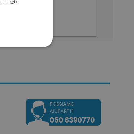
,54
€ 1,88
kie.
Leggi di
incl.)
(IVA incl.)
ENGLISH
ONALITÀ
sificati
a gestione dell'account. Il
POSSIAMO
AIUTARTI?
050 6390770