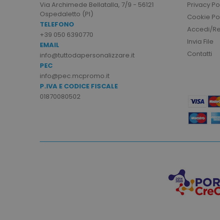
Privacy Po
Via Archimede Bellatalla, 7/9 - 56121
Ospedaletto (PI)
mage-cache-sessid
Cookie Po
TELEFONO
Accedi/Reg
+39 050 6390770
Invia File
EMAIL
Contatti
info@tuttodapersonalizzare.it
recently_viewed_product
PEC
Google Priv
info@pec.mcpromo.it
recently_compared_prod
P.IVA E CODICE FISCALE
01870080502
private_content_version
mage-cache-storage
mage-messages