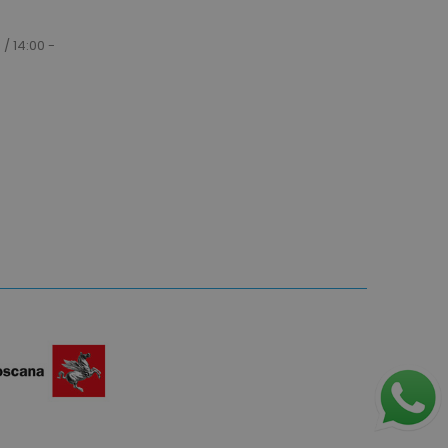
okie attiva la pulizia della
e. Quando il cookie viene
 / 14:00 -
zione back-end,
ulisce la memoria locale e
 cookie su true.
dotto dei prodotti
e per una facile
dotto dei prodotti
e.
e un tempo univoci e
on il contenuto del cliente
ngano memorizzate nella
tilizzato per facilitare la
a cache dei contenuti sul
are il caricamento delle
saggi di errore e di altre
l'utente, come il
o sui cookie e vari
Il messaggio viene
 dopo essere stato
te.