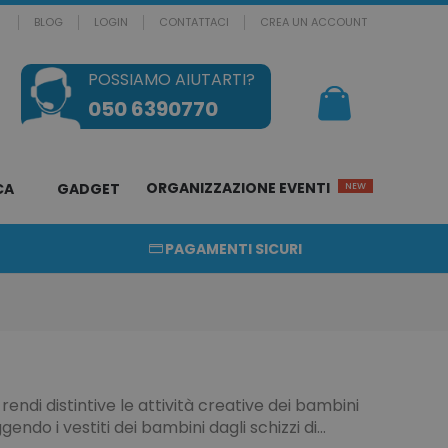
BLOG
LOGIN
CONTATTACI
CREA UN ACCOUNT
POSSIAMO AIUTARTI?
Il mio Carrello
050 6390770
ORGANIZZAZIONE EVENTI
CA
GADGET
NEW
PAGAMENTI SICURI
e rendi distintive le attività creative dei bambini
gendo i vestiti dei bambini dagli schizzi di