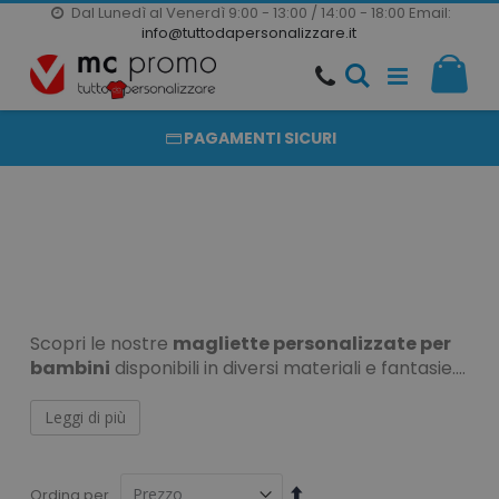
Dal Lunedì al Venerdì 9:00 - 13:00 / 14:00 - 18:00
Email:
20000 PRODOTTI
info@tuttodapersonalizzare.it
Salta
Il m
al
PRODOTTI COMPLETAMENTE PERSONALIZZABILI
contenuto
PAGAMENTI SICURI
Scopri le nostre
magliette personalizzate per
bambini
disponibili in diversi materiali e fantasie.
Acquistabili anche in grosse quantità, senza
rinunciare alla qualità e al risparmio!Contattaci
Leggi di più
subito, e ti offriamo la personalizzazione migliore
Divertiti con le
sul mercato!
Imposta
Ordina per