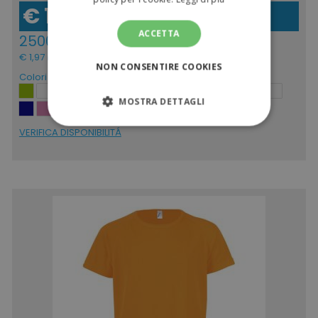
€ 1,61
(IVA escl.)
ACCETTA
2500pz
€ 1,97
(IVA incl.)
NON CONSENTIRE COOKIES
Colori
MOSTRA DETTAGLI
VERIFICA DISPONIBILITÁ
STRETTAMENTE NECESSARI
PERFORMANCE
TARGETING
FUNZIONALITÀ
NON CLASSIFICATI