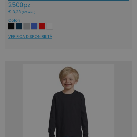
ls_mage-cache-storage
www.tuttodapersona
2500pz
€ 3,23
(IVA incl.)
Colori
VERIFICA DISPONIBILITÁ
ls_mage-cache-storage-section-
www.tuttodapersona
invalidation