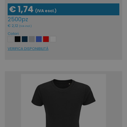
€ 1,74
(IVA escl.)
2500pz
€ 2,12
(IVA incl.)
Colori
VERIFICA DISPONIBILITÁ
recently_viewed_product
Adobe Inc.
www.tuttodapersonali
recently_compared_product_previous
Adobe Inc.
www.tuttodapersonali