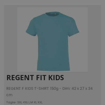
mage-cache-storage
Adobe Inc.
www.tuttodapersonali
mage-messages
Adobe Inc.
www.tuttodapersonali
REGENT FIT KIDS
REGENT F KIDS T-SHIRT 150g - Dim: 42 x 27 x 34
cm
product_data_storage
Adobe Inc.
Taglie:
3XL 4XL L M XL XXL
www.tuttodapersonali