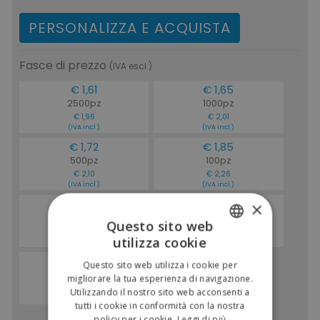
PERSONALIZZA E ACQUISTA
Fasce di prezzo
(IVA escl.)
€ 1,61
€ 1,65
2500pz
1000pz
€ 1,96
€ 2,01
(IVA incl.)
(IVA incl.)
€ 1,72
€ 1,85
500pz
100pz
€ 2,10
€ 2,26
(IVA incl.)
(IVA incl.)
€ 2,26
€ 2,75
×
50pz
20pz
Questo sito web
€ 2,76
€ 3,35
utilizza cookie
(IVA incl.)
(IVA incl.)
ITALIAN
€ 3,43
Questo sito web utilizza i cookie per
ENGLISH
1pz
migliorare la tua esperienza di navigazione.
€ 4,18
Utilizzando il nostro sito web acconsenti a
(IVA incl.)
tutti i cookie in conformità con la nostra
policy per i cookie.
Leggi di più