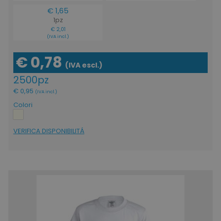
€ 1,65
1pz
€ 2,01
(IVA incl.)
€ 0,78
(IVA escl.)
2500pz
€ 0,95
(IVA incl.)
Colori
VERIFICA DISPONIBILITÁ