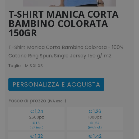
T-SHIRT MANICA CORTA
BAMBINO COLORATA
150GR
T-Shirt Manica Corta Bambino Colorata - 100%
Cotone Ring Spun, Single Jersey 150 g/ m2
Taglie:
L M S XL XS
PERSONALIZZA E ACQUISTA
Fasce di prezzo
(IVA escl.)
€ 1,24
€ 1,26
2500pz
1000pz
€ 1,51
€ 1,54
(IVA incl.)
(IVA incl.)
€ 1,32
€ 1,42