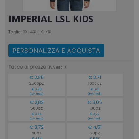
IMPERIAL LSL KIDS
Taglie:
3XL 4XL L XL XXL
PERSONALIZZA E ACQUISTA
Fasce di prezzo
(IVA escl.)
€ 2,65
€ 2,71
2500pz
1000pz
€ 3,23
€ 3,31
(IVA incl.)
(IVA incl.)
€ 2,82
€ 3,05
500pz
100pz
€ 3,44
€ 3,72
(IVA incl.)
(IVA incl.)
€ 3,72
€ 4,51
50pz
20pz
€ 4,54
€ 5,50