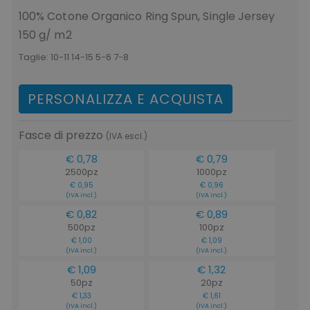
100% Cotone Organico Ring Spun, Single Jersey
150 g/ m2
Taglie:
10-11 14-15 5-6 7-8
PERSONALIZZA E ACQUISTA
Fasce di prezzo
(IVA escl.)
€ 0,78
€ 0,79
2500pz
1000pz
€ 0,95
€ 0,96
(IVA incl.)
(IVA incl.)
€ 0,82
€ 0,89
500pz
100pz
€ 1,00
€ 1,09
(IVA incl.)
(IVA incl.)
€ 1,09
€ 1,32
50pz
20pz
€ 1,33
€ 1,61
(IVA incl.)
(IVA incl.)