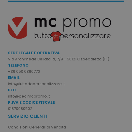
Strettamente necessari
Performance
Targeting
Funzionalità
Non classificati
I cookie strettamente necessari consentono le
funzionalità principali del sito web come
l'accesso dell'utente e la gestione dell'account.
Il sito web non può essere utilizzato
SEDE LEGALE E OPERATIVA
correttamente senza i cookie strettamente
Via Archimede Bellatalla, 7/9 - 56121 Ospedaletto (PI)
necessari.
TELEFONO
Nome
Provider
/
Dominio
+39 050 6390770
EMAIL
utm_source
www.tuttodapersonali
info@tuttodapersonalizzare.it
utm_campaign
www.tuttodapersonali
PEC
mage-cache-sessid
Adobe Inc.
info@pec.mcpromo.it
www.tuttodapersonali
P.IVA E CODICE FISCALE
01870080502
SERVIZIO CLIENTI
Condizioni Generali di Vendita