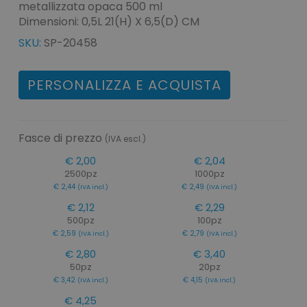
metallizzata opaca 500 ml
Dimensioni: 0,5L 21(H) X 6,5(D) CM
SKU:
SP-20458
PERSONALIZZA E ACQUISTA
Fasce di prezzo
(IVA escl.)
€ 2,00
€ 2,04
2500pz
1000pz
€ 2,44
€ 2,49
(IVA incl.)
(IVA incl.)
€ 2,12
€ 2,29
500pz
100pz
€ 2,59
€ 2,79
(IVA incl.)
(IVA incl.)
€ 2,80
€ 3,40
50pz
20pz
€ 3,42
€ 4,15
(IVA incl.)
(IVA incl.)
€ 4,25