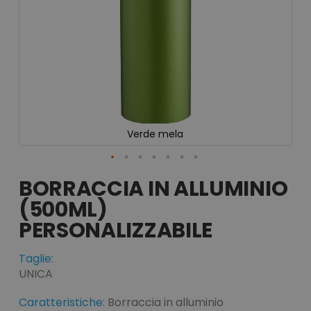
Verde mela
Vai
all'inizio
BORRACCIA IN ALLUMINIO
della
(500ML)
galleria
di
immagini
Taglie:
UNICA
Caratteristiche:
Borraccia in alluminio