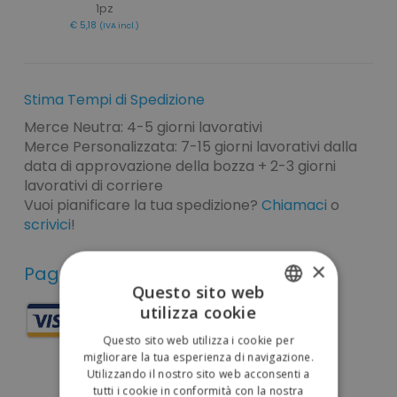
1pz
€ 5,18
(IVA incl.)
Stima Tempi di Spedizione
Merce Neutra: 4-5 giorni lavorativi
Merce Personalizzata: 7-15 giorni lavorativi dalla
data di approvazione della bozza + 2-3 giorni
lavorativi di corriere
Vuoi pianificare la tua spedizione?
Chiamaci
o
scrivici
!
×
Pagamenti sicuri
Questo sito web
utilizza cookie
ITALIAN
Questo sito web utilizza i cookie per
ENGLISH
migliorare la tua esperienza di navigazione.
Utilizzando il nostro sito web acconsenti a
tutti i cookie in conformità con la nostra