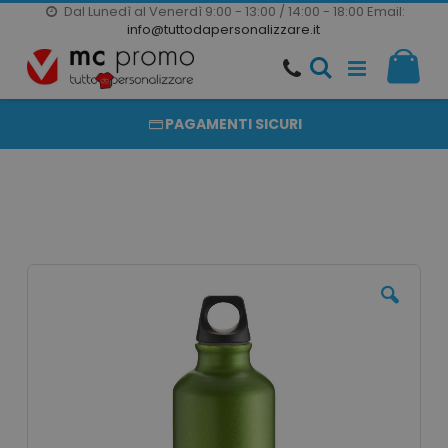
Dal Lunedì al Venerdì 9:00 - 13:00 / 14:00 - 18:00
Email:
20000 PRODOTTI
info@tuttodapersonalizzare.it
Salta
Il m
al
PRODOTTI COMPLETAMENTE PERSONALIZZABILI
contenuto
PAGAMENTI SICURI
Vai
alla
fine
della
galleria
di
immagini