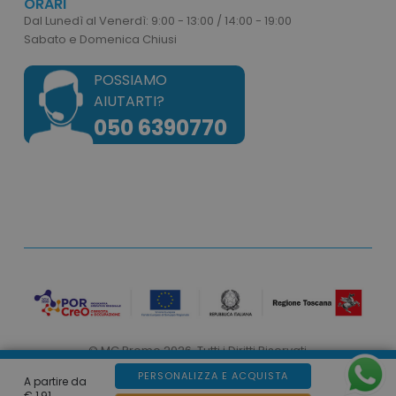
ORARI
Dal Lunedì al Venerdì: 9:00 - 13:00 / 14:00 - 19:00
mage-cache-storage
Adobe Inc.
Sabato e Domenica Chiusi
www.tuttodapersonali
POSSIAMO
AIUTARTI?
050 6390770
mage-messages
Adobe Inc.
www.tuttodapersonali
© MC Promo 2026. Tutti i Diritti Riservati
PERSONALIZZA E ACQUISTA
Web by
Dibix
A partire da
product_data_storage
Adobe Inc.
€ 1,91