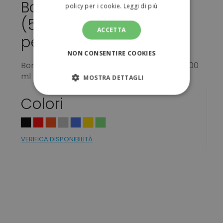
Borraccia in alluminio
policy per i cookie.
Leggi di più
(500ml) da
ACCETTA
personalizzare 1,91 €
NON CONSENTIRE COOKIES
Borraccia in alluminio metallizzata opaca 500
ml
MOSTRA DETTAGLI
Colori
STRETTAMENTE NECESSARI
PERFORMANCE
VERIFICA DISPONIBILITÁ
TARGETING
FUNZIONALITÀ
NON CLASSIFICATI