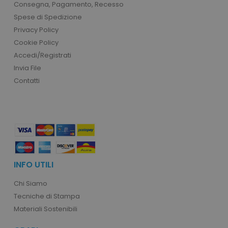
Consegna, Pagamento, Recesso
Spese di Spedizione
Privacy Policy
Cookie Policy
recently_viewed_product_previous
Adobe Inc.
Accedi/Registrati
Google Privacy Policy
www.tuttodapersonali
Invia File
Contatti
recently_compared_product
Adobe Inc.
www.tuttodapersonali
private_content_version
Adobe Inc.
www.tuttodapersonali
INFO UTILI
Chi Siamo
Tecniche di Stampa
Materiali Sostenibili