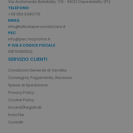
Via Archimede Bellatalla, 7/9 - 56121 Ospedaletto (PI)
TELEFONO
I cookie strettamente necessari consentono le
funzionalità principali del sito web come
+39 050 6390770
l'accesso dell'utente e la gestione dell'account.
EMAIL
Il sito web non può essere utilizzato
info@tuttodapersonalizzare.it
correttamente senza i cookie strettamente
PEC
necessari.
info@pec.mcpromo.it
Nome
Provider
/
Dominio
P.IVA E CODICE FISCALE
utm_source
www.tuttodapersonali
01870080502
SERVIZIO CLIENTI
utm_campaign
www.tuttodapersonali
mage-cache-sessid
Adobe Inc.
Condizioni Generali di Vendita
www.tuttodapersonali
Consegna, Pagamento, Recesso
Spese di Spedizione
Privacy Policy
Cookie Policy
Accedi/Registrati
Invia File
Contatti