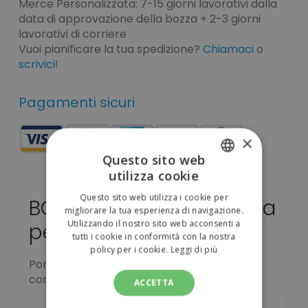
Merce Personalizzata: 7-15 giorni lavorativi dalla
data di approvazione della bozza + 2-3 giorni
lavorativi di corriere
Vuoi pianificare la tua spedizione?
Chiamaci
o
scrivici
!
Pagamenti sicuri
×
Questo sito web
utilizza cookie
ITALIAN
Questo sito web utilizza i cookie per
BORSA PORTA SCARPE da
ENGLISH
migliorare la tua esperienza di navigazione.
Utilizzando il nostro sito web acconsenti a
personalizzare 3,10 €
tutti i cookie in conformità con la nostra
policy per i cookie.
Leggi di più
Porta scarpe in poliestere 600D. Piping in
contrasto di colore, 2 occhielli.
ACCETTA