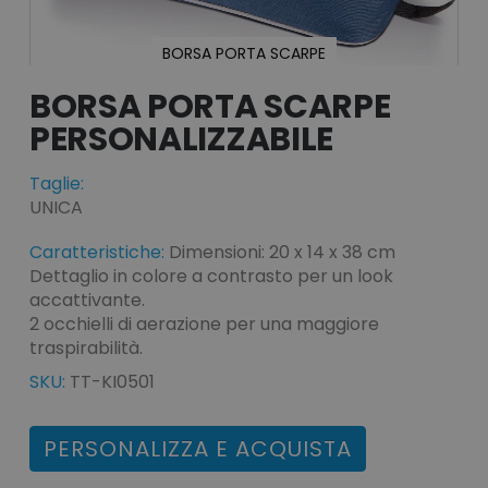
BORSA PORTA SCARPE
Vai
all'inizio
BORSA PORTA SCARPE
della
galleria
di
immagini
Taglie:
UNICA
Caratteristiche:
Dimensioni: 20 x 14 x 38 cm
Dettaglio in colore a contrasto per un look
accattivante.
2 occhielli di aerazione per una maggiore
traspirabilità.
SKU:
TT-KI0501
PERSONALIZZA E ACQUISTA