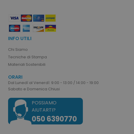
recently_viewed_product_previous
Adobe Inc.
Google Privacy Policy
www.tuttodapersonali
recently_compared_product
Adobe Inc.
INFO UTILI
www.tuttodapersonali
Chi Siamo
Tecniche di Stampa
private_content_version
Adobe Inc.
Materiali Sostenibili
www.tuttodapersonali
ORARI
Dal Lunedì al Venerdì: 9:00 - 13:00 / 14:00 - 19:00
Sabato e Domenica Chiusi
POSSIAMO
AIUTARTI?
mage-cache-storage
Adobe Inc.
050 6390770
www.tuttodapersonali