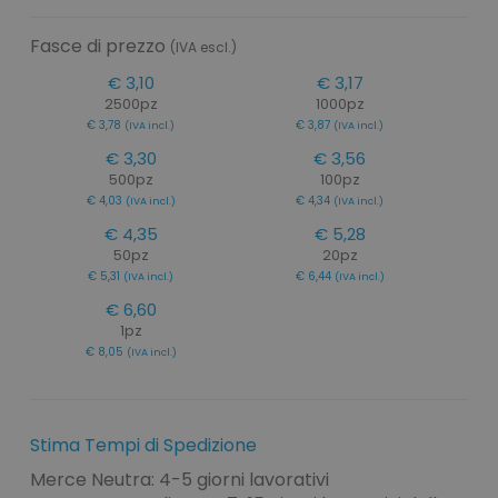
Fasce di prezzo
(IVA escl.)
€ 3,10
€ 3,17
2500pz
1000pz
€ 3,78
€ 3,87
(IVA incl.)
(IVA incl.)
€ 3,30
€ 3,56
500pz
100pz
€ 4,03
€ 4,34
(IVA incl.)
(IVA incl.)
€ 4,35
€ 5,28
50pz
20pz
€ 5,31
€ 6,44
(IVA incl.)
(IVA incl.)
€ 6,60
1pz
€ 8,05
(IVA incl.)
Stima Tempi di Spedizione
Merce Neutra: 4-5 giorni lavorativi