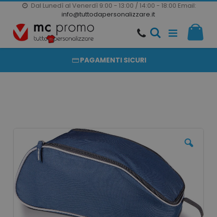
Dal Lunedì al Venerdì 9:00 - 13:00 / 14:00 - 18:00
Email:
20000 PRODOTTI
info@tuttodapersonalizzare.it
Salta
Il m
al
PRODOTTI COMPLETAMENTE PERSONALIZZABILI
contenuto
PAGAMENTI SICURI
Vai
alla
fine
della
galleria
di
immagini