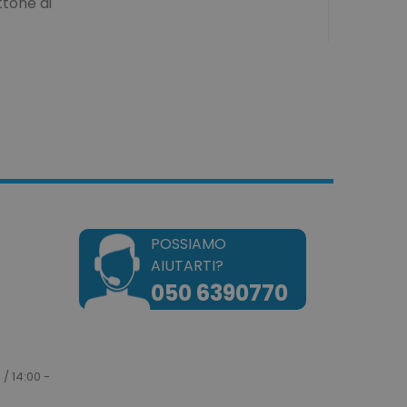
ttone di
sificati
a gestione dell'account. Il
okie attiva la pulizia della
e. Quando il cookie viene
zione back-end,
ulisce la memoria locale e
POSSIAMO
 cookie su true.
AIUTARTI?
dotto dei prodotti
e per una facile
050 6390770
dotto dei prodotti
e.
e un tempo univoci e
 / 14:00 -
on il contenuto del cliente
ngano memorizzate nella