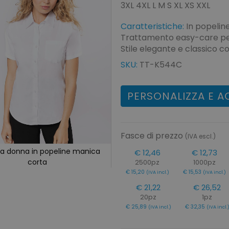
3XL 4XL L M S XL XS XXL
Caratteristiche:
In popelin
Trattamento easy-care per
Stile elegante e classico co
SKU:
TT-K544C
PERSONALIZZA E A
Fasce di prezzo
(IVA escl.)
a donna in popeline manica
€ 12,46
€ 12,73
corta
2500pz
1000pz
€ 15,20
€ 15,53
(IVA incl.)
(IVA incl.)
€ 21,22
€ 26,52
20pz
1pz
€ 25,89
€ 32,35
(IVA incl.)
(IVA incl.