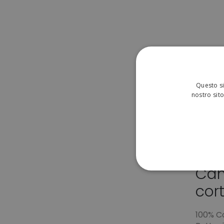
Questo si
nostro sito
Cam
STRETTAMENTE 
cor
NON CLASSIFICA
100% Co