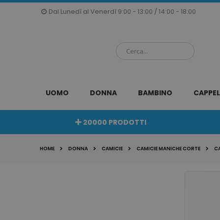
Salta
Dal Lunedì al Venerdì 9:00 - 13:00 / 14:00 - 18:00
al
contenuto
UOMO
DONNA
BAMBINO
CAPPEL
20000 PRODOTTI
HOME
DONNA
CAMICIE
CAMICIE MANICHE CORTE
C
Vai
alla
fine
della
galleria
di