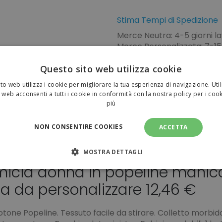
Stima Tempi di Spedizione
Merce Neutra: 4-5 giorni la
Merce Personalizzata: 7-15 
della bozza + 2-3 giorni lavo
Vuoi pianificare la tua spe
Questo sito web utilizza cookie
to web utilizza i cookie per migliorare la tua esperienza di navigazione. Util
Pagamenti sicuri
 web acconsenti a tutti i cookie in conformità con la nostra policy per i coo
più
NON CONSENTIRE COOKIES
ACCETTA
MOSTRA DETTAGLI
icia donna in popeline manic
NECESSARI
PERFORMANCE
TARGETING
FUNZI
ta da personalizzare 12,46 €
TI
tone Popeline. Tessuto facile da stirare. Colletto morbid