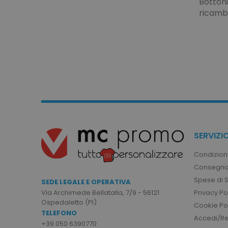
Bottoni
ricambi
Strett
I cookie strettamente neces
sito web non può essere ut
Nome
utm_source
utm_campaign
mage-cache-sessid
SERVIZIO
recently_viewed_product
Condizioni
Consegna
Google Priv
Spese di 
recently_compared_prod
SEDE LEGALE E OPERATIVA
Privacy Po
Via Archimede Bellatalla, 7/9 - 56121
Ospedaletto (PI)
private_content_version
Cookie Po
TELEFONO
Accedi/Reg
+39 050 6390770