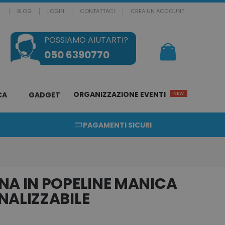
BLOG
LOGIN
CONTATTACI
CREA UN ACCOUNT
POSSIAMO AIUTARTI?
Il mio Carrello
050 6390770
ORGANIZZAZIONE EVENTI
CA
GADGET
NEW
PAGAMENTI SICURI
A IN POPELINE MANICA