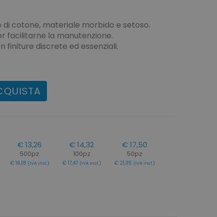
e di cotone, materiale morbido e setoso.
 facilitarne la manutenzione.
n finiture discrete ed essenziali.
CQUISTA
€ 13,26
€ 14,32
€ 17,50
500pz
100pz
50pz
€ 16,18
€ 17,47
€ 21,35
(IVA incl.)
(IVA incl.)
(IVA incl.)
)