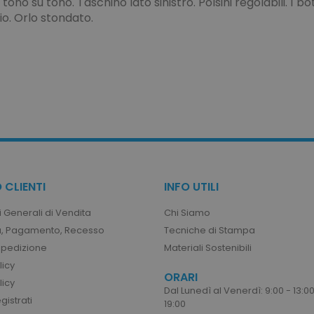
 tono su tono. Taschino lato sinistro. Polsini regolabili. 1 bo
o. Orlo stondato.
amente necessari
Performance
Targeting
Funzionalità
Non clas
sari consentono le funzionalità principali del sito web come l'accesso dell'utente e l
ilizzato correttamente senza i cookie strettamente necessari.
Provider
/
Dominio
Scadenza
Descrizione
www.tuttodapersonalizzare.it
1 mese
www.tuttodapersonalizzare.it
1 mese
1 ora
Il valore di questo co
Adobe Inc.
memoria cache local
www.tuttodapersonalizzare.it
rimosso dall'applica
l'amministratore rip
 CLIENTI
INFO UTILI
imposta il valore del
_previous
1 ora
Memorizza gli ID pro
Adobe Inc.
 Generali di Vendita
Chi Siamo
visualizzati di recent
www.tuttodapersonalizzare.it
navigazione.
, Pagamento, Recesso
Tecniche di Stampa
acy Policy
Spedizione
Materiali Sostenibili
uct
1 ora
Memorizza gli ID pro
Adobe Inc.
confrontati di recent
www.tuttodapersonalizzare.it
licy
ORARI
1 anno 1
Aggiunge un numero 
Adobe Inc.
licy
Dal Lunedì al Venerdì: 9:00 - 13:00
mese
casuali alle pagine c
www.tuttodapersonalizzare.it
istrati
per impedire che ve
19:00
cache sul server.