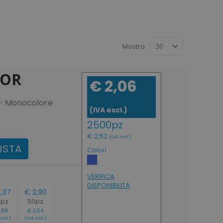
 per stabilimenti balneari
,
divise da
nte l’estate. Personalizzare le visiere non è mai
 alle tue esigenze.
Mostra
SOR
€ 2,06
- Monocolore
(IVA escl.)
2500pz
€ 2,52
(IVA incl.)
ISTA
Colori
VERIFICA
DISPONIBILITÁ
,37
€ 2,90
0pz
50pz
,89
€ 3,54
incl.)
(IVA incl.)