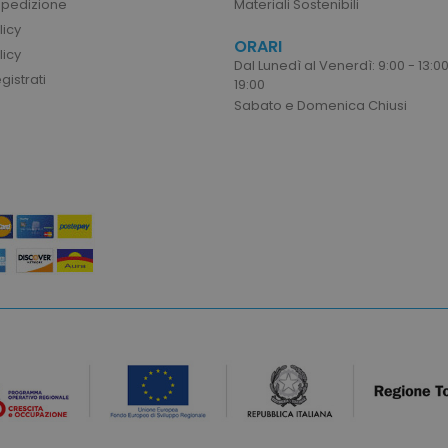
Spedizione
Materiali Sostenibili
1 ora
Memorizza la configur
Adobe Inc.
licy
prodotto relativi ai pr
www.tuttodapersonalizzare.it
ORARI
recente / confrontati
licy
Dal Lunedì al Venerdì: 9:00 - 13:00
1 mese
Questo cookie viene u
CookieScript
istrati
19:00
Cookie-Script.com pe
www.tuttodapersonalizzare.it
preferenze di consen
Sabato e Domenica Chiusi
visitatori. È necessar
cookie di Cookie-Scr
correttamente.
1 ora
Cookie generato da a
PHP.net
linguaggio PHP. Si tra
.www.tuttodapersonalizzare.it
generico utilizzato p
di sessione utente.
numero generato in 
cui viene utilizzato p
sito, ma un buon e
stato di accesso per 
1 ora
Memorizza gli ID pro
Adobe Inc.
visualizzati di recent
www.tuttodapersonalizzare.it
navigazione.
uct_previous
1 ora
Memorizza gli ID pro
Adobe Inc.
confrontati in prece
www.tuttodapersonalizzare.it
navigazione.
Provider
/
Dominio
Sc