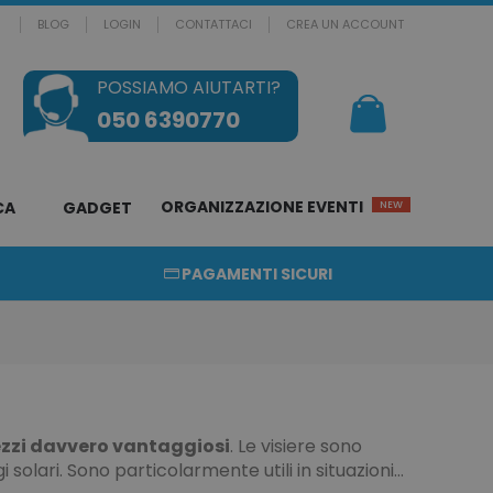
BLOG
LOGIN
CONTATTACI
CREA UN ACCOUNT
POSSIAMO AIUTARTI?
Il mio Carrello
050 6390770
ORGANIZZAZIONE EVENTI
CA
GADGET
NEW
PAGAMENTI SICURI
prezzi davvero vantaggiosi
. Le visiere sono
 solari. Sono particolarmente utili in situazioni