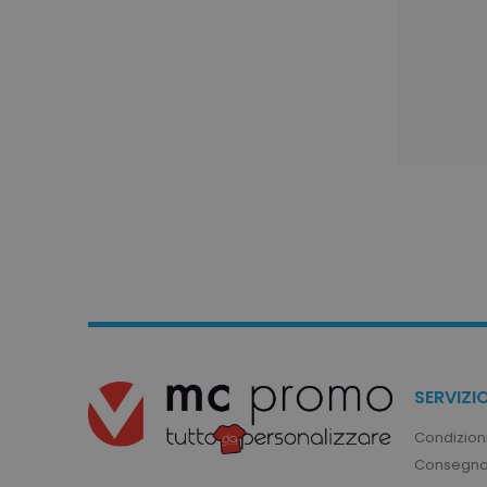
utm_campaign
mage-cache-sessid
recently_viewed_product
Google Priv
recently_compared_prod
private_content_version
mage-cache-storage
SERVIZIO
mage-messages
Condizioni
Consegna