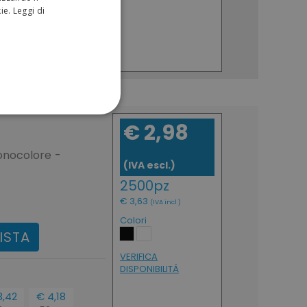
kie.
Leggi di
ENGLISH
ONALITÀ
€ 2,98
onocolore -
(IVA escl.)
2500pz
€ 3,63
(IVA incl.)
sificati
Colori
ISTA
a gestione dell'account. Il
VERIFICA
DISPONIBILITÁ
3,42
€ 4,18