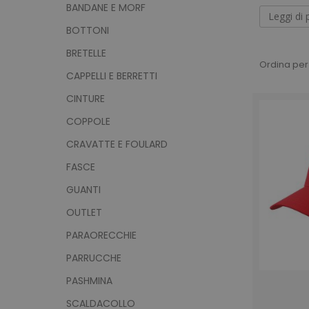
di forte 
BANDANE E MORF
bagnini
Leggi di 
BOTTONI
stato cos
BRETELLE
Ordina per
CAPPELLI E BERRETTI
CINTURE
COPPOLE
CRAVATTE E FOULARD
FASCE
GUANTI
OUTLET
PARAORECCHIE
PARRUCCHE
PASHMINA
SCALDACOLLO