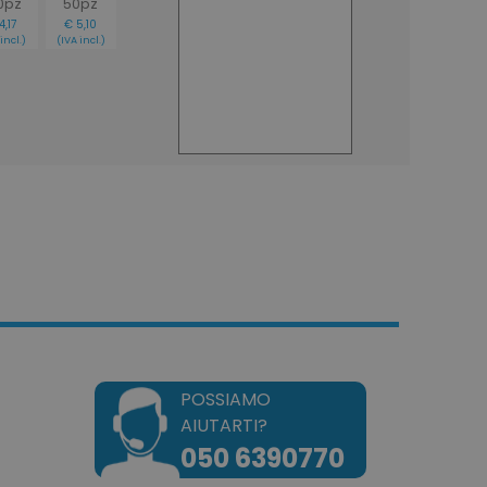
0pz
50pz
4,17
€ 5,10
okie attiva la pulizia della
incl.)
(IVA incl.)
e. Quando il cookie viene
zione back-end,
ulisce la memoria locale e
 cookie su true.
dotto dei prodotti
e per una facile
dotto dei prodotti
e.
e un tempo univoci e
on il contenuto del cliente
ngano memorizzate nella
tilizzato per facilitare la
a cache dei contenuti sul
are il caricamento delle
POSSIAMO
saggi di errore e di altre
l'utente, come il
AIUTARTI?
o sui cookie e vari
Il messaggio viene
050 6390770
 dopo essere stato
te.