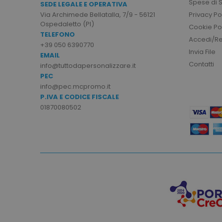
Spese di 
SEDE LEGALE E OPERATIVA
product_data_storage
Privacy Po
Via Archimede Bellatalla, 7/9 - 56121
Ospedaletto (PI)
Cookie Po
TELEFONO
CookieScriptConsent
Accedi/Reg
+39 050 6390770
Invia File
EMAIL
Contatti
info@tuttodapersonalizzare.it
PEC
info@pec.mcpromo.it
PHPSESSID
P.IVA E CODICE FISCALE
01870080502
recently_viewed_product
recently_compared_prod
Nome