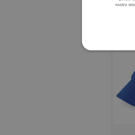
nostro sito
STRETTAMENTE 
NON CLASSIFICA
Strett
I cookie strettamente neces
sito web non può essere ut
Nome
utm_source