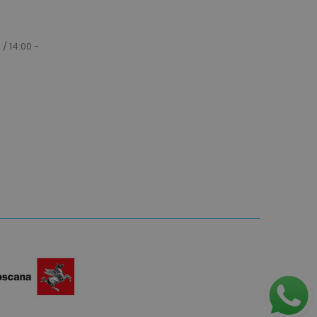
azione per i dati di
odotti visualizzati di
.
 / 14:00 -
tilizzato dal servizio
r ricordare le
so sui cookie dei
io che il banner dei
ipt.com funzioni
pplicazioni basate sul
tta di un identificatore
er mantenere le variabili
 Normalmente è un
modo casuale, il modo in
uò essere specifico per il
sempio è mantenere uno
un utente tra le pagine.
dotto dei prodotti
e per una facile
dotto dei prodotti
denza per una facile
adenza
Descrizione