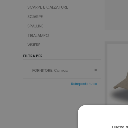
SCARPE E CALZATURE
SCIARPE
SPALLINE
TIRALAMPO
VISIERE
FILTRA PER
Remove This Ite
FORNITORE
Camac
Reimposta tutto
Questo si