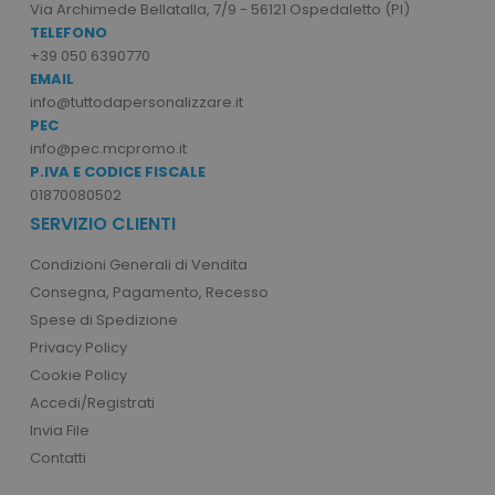
Via Archimede Bellatalla, 7/9 - 56121 Ospedaletto (PI)
TELEFONO
I cookie strettamente necessari consentono le
funzionalità principali del sito web come
+39 050 6390770
l'accesso dell'utente e la gestione dell'account.
EMAIL
Il sito web non può essere utilizzato
info@tuttodapersonalizzare.it
correttamente senza i cookie strettamente
necessari.
PEC
info@pec.mcpromo.it
Nome
Provider
/
Dominio
P.IVA E CODICE FISCALE
utm_source
www.tuttodapersonali
01870080502
utm_campaign
www.tuttodapersonali
SERVIZIO CLIENTI
mage-cache-sessid
Adobe Inc.
Condizioni Generali di Vendita
www.tuttodapersonali
Consegna, Pagamento, Recesso
Spese di Spedizione
Privacy Policy
Cookie Policy
Accedi/Registrati
Invia File
Contatti