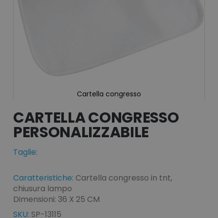
Cartella congresso
Vai
all'inizio
CARTELLA CONGRESSO
della
galleria
di
immagini
Taglie:
Caratteristiche:
Cartella congresso in tnt,
chiusura lampo
Dimensioni: 36 X 25 CM
SKU:
SP-13115