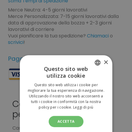
Stima Tempi di Spedizione
Merce Neutra: 4-5 giorni lavorativi
Merce Personalizzata: 7-15 giorni lavorativi dalla
data di approvazione della bozza + 2-3 giorni
lavorativi di corriere
Vuoi pianificare la tua spedizione?
Chiamaci
o
scrivici
!
Pagamenti sicuri
×
Questo sito web
utilizza cookie
ITALIAN
Questo sito web utilizza i cookie per
ENGLISH
migliorare la tua esperienza di navigazione.
Utilizzando il nostro sito web acconsenti a
Cartella congresso da
tutti i cookie in conformità con la nostra
policy per i cookie.
Leggi di più
personalizzare 0,15 €
ACCETTA
Cartella congresso in tnt, chiusura lampo