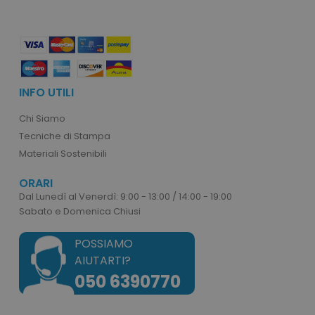
recently_viewed_product_previous
Adobe Inc.
Google Privacy Policy
www.tuttodapersonali
recently_compared_product
Adobe Inc.
INFO UTILI
www.tuttodapersonali
Chi Siamo
Tecniche di Stampa
private_content_version
Adobe Inc.
Materiali Sostenibili
www.tuttodapersonali
ORARI
Dal Lunedì al Venerdì: 9:00 - 13:00 / 14:00 - 19:00
Sabato e Domenica Chiusi
POSSIAMO
AIUTARTI?
mage-cache-storage
Adobe Inc.
050 6390770
www.tuttodapersonali