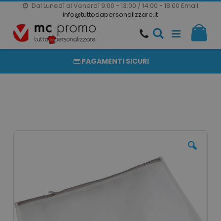
Dal Lunedì al Venerdì 9:00 - 13:00 / 14:00 - 18:00
Email:
20000 PRODOTTI
info@tuttodapersonalizzare.it
Salta
Il m
al
PRODOTTI COMPLETAMENTE PERSONALIZZABILI
contenuto
PAGAMENTI SICURI
Vai
alla
fine
della
galleria
di
immagini