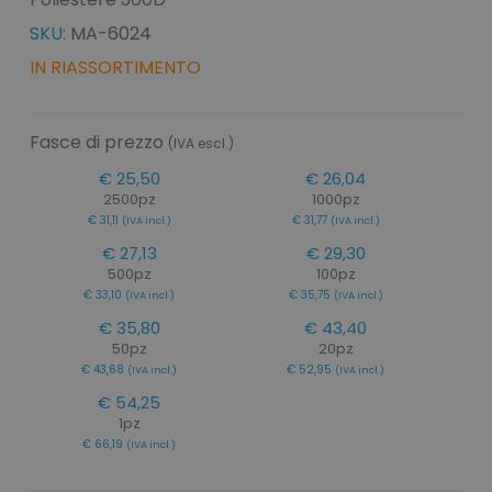
SKU:
MA-6024
IN RIASSORTIMENTO
Fasce di prezzo
(IVA escl.)
€ 25,50
€ 26,04
2500pz
1000pz
€ 31,11
€ 31,77
(IVA incl.)
(IVA incl.)
€ 27,13
€ 29,30
500pz
100pz
€ 33,10
€ 35,75
(IVA incl.)
(IVA incl.)
€ 35,80
€ 43,40
50pz
20pz
€ 43,68
€ 52,95
(IVA incl.)
(IVA incl.)
€ 54,25
1pz
€ 66,19
(IVA incl.)