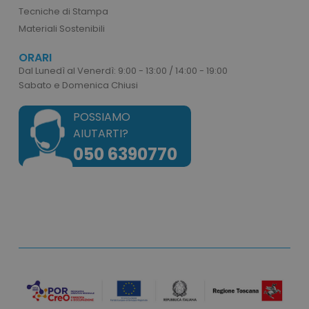
Tecniche di Stampa
Materiali Sostenibili
mage-cache-storage
Adobe Inc.
ORARI
www.tuttodapersonali
Dal Lunedì al Venerdì: 9:00 - 13:00 / 14:00 - 19:00
Sabato e Domenica Chiusi
POSSIAMO
AIUTARTI?
050 6390770
mage-messages
Adobe Inc.
www.tuttodapersonali