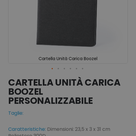
Cartella Unità Carica Boozel
Vai
all'inizio
CARTELLA UNITÀ CARICA
della
BOOZEL
galleria
di
immagini
Taglie:
Caratteristiche:
Dimensioni: 23,5 x 3 x 31 cm
Poliestere 300D