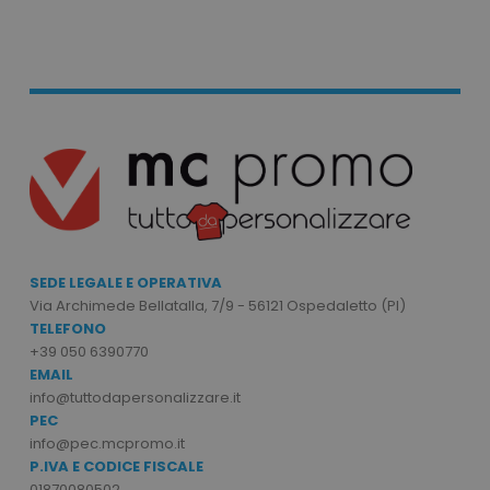
Strettamente necessari
Performance
Targeting
Funzionalità
Non classificati
I cookie strettamente necessari consentono le
funzionalità principali del sito web come
l'accesso dell'utente e la gestione dell'account.
Il sito web non può essere utilizzato
correttamente senza i cookie strettamente
necessari.
SEDE LEGALE E OPERATIVA
Nome
Provider
/
Dominio
Via Archimede Bellatalla, 7/9 - 56121 Ospedaletto (PI)
TELEFONO
utm_source
www.tuttodapersonali
+39 050 6390770
utm_campaign
www.tuttodapersonali
EMAIL
info@tuttodapersonalizzare.it
mage-cache-sessid
Adobe Inc.
www.tuttodapersonali
PEC
info@pec.mcpromo.it
P.IVA E CODICE FISCALE
01870080502