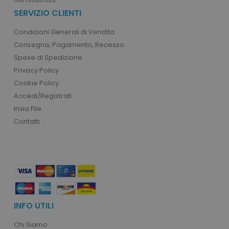
SERVIZIO CLIENTI
Condizioni Generali di Vendita
Consegna, Pagamento, Recesso
Spese di Spedizione
Privacy Policy
recently_viewed_product_previous
Adobe Inc.
Google Privacy Policy
www.tuttodapersonali
Cookie Policy
Accedi/Registrati
Invia File
Contatti
recently_compared_product
Adobe Inc.
www.tuttodapersonali
private_content_version
Adobe Inc.
www.tuttodapersonali
INFO UTILI
Chi Siamo