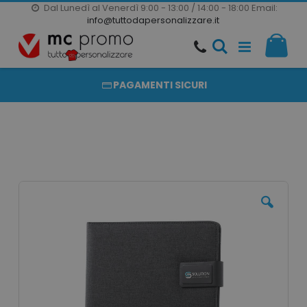
Dal Lunedì al Venerdì 9:00 - 13:00 / 14:00 - 18:00
Email:
20000 PRODOTTI
info@tuttodapersonalizzare.it
Salta
Il m
al
PRODOTTI COMPLETAMENTE PERSONALIZZABILI
contenuto
PAGAMENTI SICURI
Vai
alla
fine
della
galleria
di
immagini