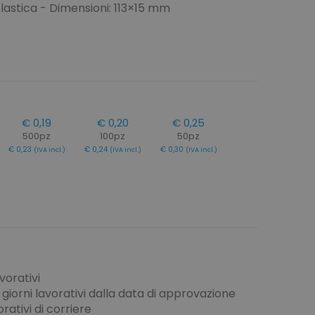
Plastica - Dimensioni: 113×15 mm
€ 0,19
€ 0,20
€ 0,25
500pz
100pz
50pz
€ 0,23
€ 0,24
€ 0,30
(IVA incl.)
(IVA incl.)
(IVA incl.)
vorativi
giorni lavorativi dalla data di approvazione
rativi di corriere