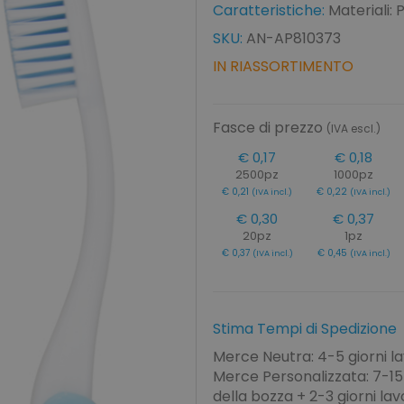
Caratteristiche:
Materiali: 
SKU:
AN-AP810373
IN RIASSORTIMENTO
Fasce di prezzo
(IVA escl.)
€ 0,17
€ 0,18
2500pz
1000pz
€ 0,21
€ 0,22
(IVA incl.)
(IVA incl.)
€ 0,30
€ 0,37
20pz
1pz
€ 0,37
€ 0,45
(IVA incl.)
(IVA incl.)
Stima Tempi di Spedizione
Merce Neutra: 4-5 giorni la
Merce Personalizzata: 7-15 
della bozza + 2-3 giorni lavo