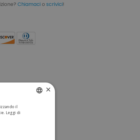
dizione?
Chiamaci
o
scrivici
!
×
izzando il
ITALIAN
kie.
Leggi di
ENGLISH