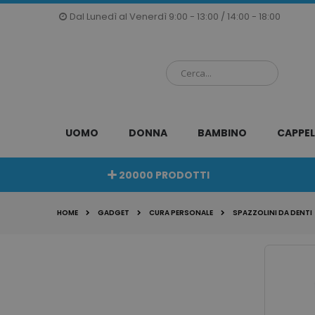
Salta
Dal Lunedì al Venerdì 9:00 - 13:00 / 14:00 - 18:00
al
contenuto
UOMO
DONNA
BAMBINO
CAPPEL
20000 PRODOTTI
HOME
GADGET
CURA PERSONALE
SPAZZOLINI DA DENTI
Vai
alla
fine
della
galleria
di