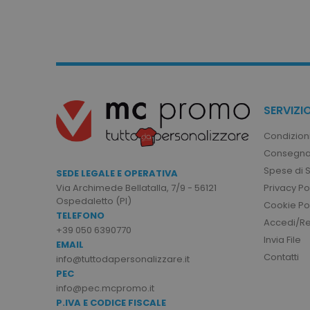
recently_viewed_product
Google Priv
recently_compared_prod
private_content_version
SERVIZIO
mage-cache-storage
Condizioni
Consegna
Spese di 
SEDE LEGALE E OPERATIVA
mage-messages
Privacy Po
Via Archimede Bellatalla, 7/9 - 56121
Ospedaletto (PI)
Cookie Po
TELEFONO
Accedi/Reg
+39 050 6390770
Invia File
EMAIL
product_data_storage
Contatti
info@tuttodapersonalizzare.it
PEC
info@pec.mcpromo.it
CookieScriptConsent
P.IVA E CODICE FISCALE