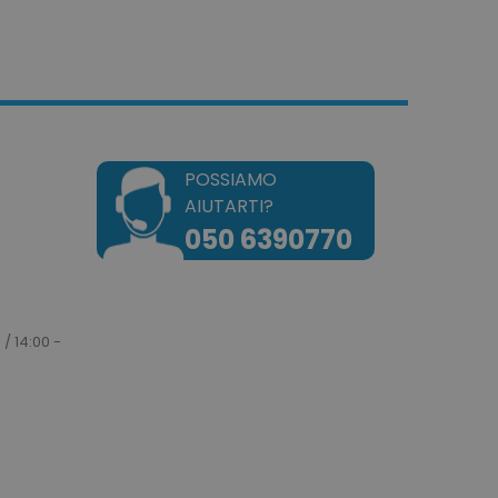
dotto dei prodotti
e per una facile
dotto dei prodotti
e.
e un tempo univoci e
on il contenuto del cliente
ngano memorizzate nella
POSSIAMO
AIUTARTI?
tilizzato per facilitare la
a cache dei contenuti sul
050 6390770
are il caricamento delle
saggi di errore e di altre
l'utente, come il
o sui cookie e vari
Il messaggio viene
 / 14:00 -
 dopo essere stato
te.
azione per i dati di
odotti visualizzati di
.
tilizzato dal servizio
r ricordare le
so sui cookie dei