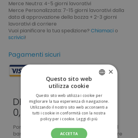
Merce Neutra: 4-5 giorni lavorativi
Merce Personalizzata: 7-15 giorni lavorativi dalla
data di approvazione della bozza + 2-3 giorni
lavorativi di corriere
Vuoi pianificare la tua spedizione?
Chiamaci
o
scrivici
!
Pagamenti sicuri
×
Questo sito web
utilizza cookie
ITALIAN
Questo sito web utilizza i cookie per
DERI da personalizzare
ENGLISH
migliorare la tua esperienza di navigazione.
Utilizzando il nostro sito web acconsenti a
0,15 €
tutti i cookie in conformità con la nostra
policy per i cookie.
Leggi di più
Portanome in bamboo con spilla sul retro. Il
bamboo è un materiale naturale e può avere
ACCETTA