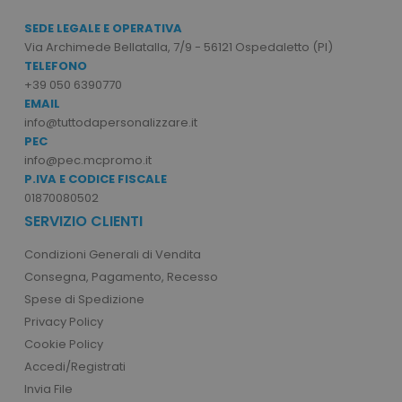
Non classificati
SEDE LEGALE E OPERATIVA
Via Archimede Bellatalla, 7/9 - 56121 Ospedaletto (PI)
I cookie strettamente necessari consentono le
funzionalità principali del sito web come
TELEFONO
l'accesso dell'utente e la gestione dell'account.
+39 050 6390770
Il sito web non può essere utilizzato
EMAIL
correttamente senza i cookie strettamente
necessari.
info@tuttodapersonalizzare.it
PEC
Nome
Provider
/
Dominio
info@pec.mcpromo.it
utm_source
www.tuttodapersonali
P.IVA E CODICE FISCALE
01870080502
utm_campaign
www.tuttodapersonali
SERVIZIO CLIENTI
mage-cache-sessid
Adobe Inc.
www.tuttodapersonali
Condizioni Generali di Vendita
Consegna, Pagamento, Recesso
Spese di Spedizione
Privacy Policy
Cookie Policy
Accedi/Registrati
Invia File