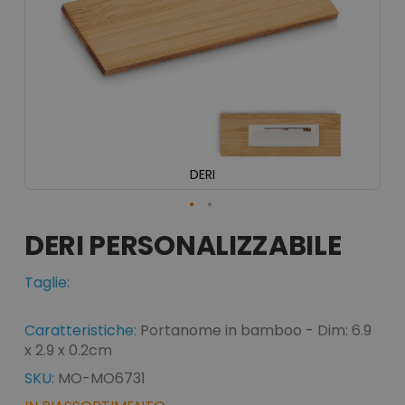
DERI
Vai
all'inizio
DERI
della
galleria
Taglie:
di
immagini
Caratteristiche:
Portanome in bamboo - Dim: 6.9
x 2.9 x 0.2cm
SKU:
MO-MO6731