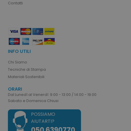
Contatti
recently_viewed_product_previous
Adobe Inc.
Google Privacy Policy
www.tuttodapersonali
recently_compared_product
Adobe Inc.
www.tuttodapersonali
INFO UTILI
Chi Siamo
private_content_version
Adobe Inc.
Tecniche di Stampa
www.tuttodapersonali
Materiali Sostenibili
ORARI
Dal Lunedì al Venerdì: 9:00 - 13:00 / 14:00 - 19:00
Sabato e Domenica Chiusi
POSSIAMO
mage-cache-storage
Adobe Inc.
AIUTARTI?
www.tuttodapersonali
050 6390770