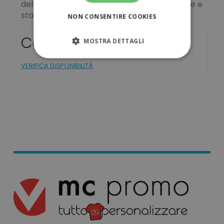
delle variazioni leggere di colore, dimensione e
stampa.
NON CONSENTIRE COOKIES
Colori
MOSTRA DETTAGLI
STRETTAMENTE NECESSARI
VERIFICA DISPONIBILITÁ
PERFORMANCE
TARGETING
FUNZIONALITÀ
NON CLASSIFICATI
Strettamente necessari
Performance
Targeting
Funzionalità