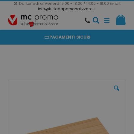
Dal Lunedì al Venerdì 9:00 - 13:00 / 14:00 - 18:00
Email:
20000 PRODOTTI
info@tuttodapersonalizzare.it
Salta
Il m
al
PRODOTTI COMPLETAMENTE PERSONALIZZABILI
contenuto
PAGAMENTI SICURI
Vai
alla
fine
della
galleria
di
immagini