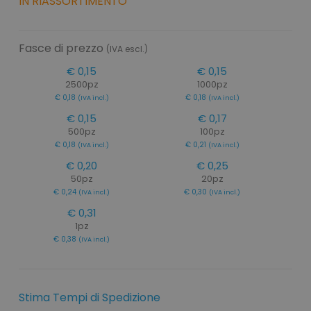
IN RIASSORTIMENTO
Fasce di prezzo
(IVA escl.)
€ 0,15
€ 0,15
2500pz
1000pz
€ 0,18
€ 0,18
(IVA incl.)
(IVA incl.)
€ 0,15
€ 0,17
500pz
100pz
€ 0,18
€ 0,21
(IVA incl.)
(IVA incl.)
€ 0,20
€ 0,25
50pz
20pz
€ 0,24
€ 0,30
(IVA incl.)
(IVA incl.)
€ 0,31
1pz
€ 0,38
(IVA incl.)
Stima Tempi di Spedizione