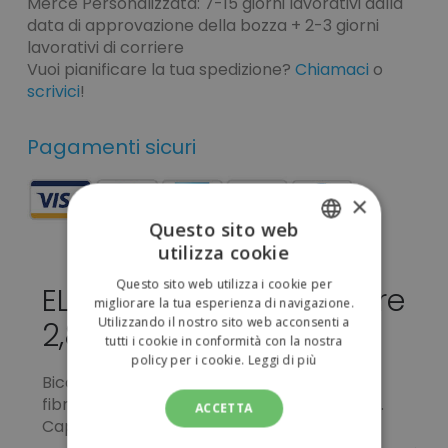
Merce Personalizzata: 7-15 giorni lavorativi dalla
data di approvazione della bozza + 2-3 giorni
lavorativi di corriere
Vuoi pianificare la tua spedizione?
Chiamaci
o
scrivici
!
Pagamenti sicuri
×
Questo sito web
utilizza cookie
ITALIAN
Questo sito web utilizza i cookie per
ELBRUS da personalizzare
ENGLISH
migliorare la tua esperienza di navigazione.
Utilizzando il nostro sito web acconsenti a
2,86 €
tutti i cookie in conformità con la nostra
policy per i cookie.
Leggi di più
Bicchiere doppio strato composto da 50%
fibra di bamboo e 50% in PP, con coperchio.
ACCETTA
Capacità 475 ml.