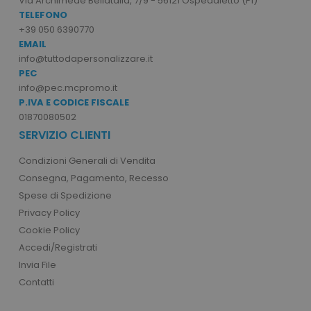
Via Archimede Bellatalla, 7/9 - 56121 Ospedaletto (PI)
TELEFONO
I cookie strettamente necessari consentono le
+39 050 6390770
funzionalità principali del sito web come
l'accesso dell'utente e la gestione dell'account.
EMAIL
Il sito web non può essere utilizzato
info@tuttodapersonalizzare.it
correttamente senza i cookie strettamente
PEC
necessari.
info@pec.mcpromo.it
Nome
Provider
/
Dominio
P.IVA E CODICE FISCALE
utm_source
www.tuttodapersonali
01870080502
SERVIZIO CLIENTI
utm_campaign
www.tuttodapersonali
mage-cache-sessid
Adobe Inc.
Condizioni Generali di Vendita
www.tuttodapersonali
Consegna, Pagamento, Recesso
Spese di Spedizione
Privacy Policy
Cookie Policy
Accedi/Registrati
Invia File
Contatti