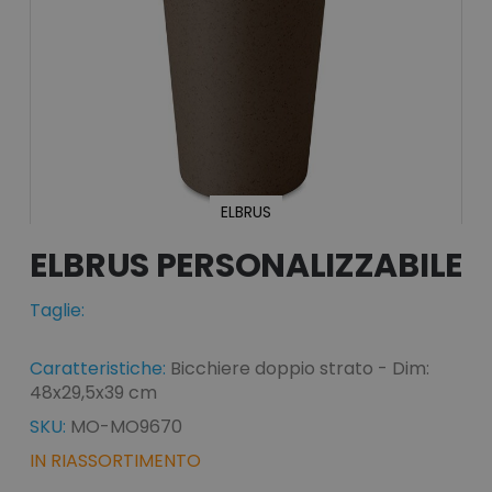
ELBRUS
Vai
all'inizio
ELBRUS
della
galleria
Taglie:
di
immagini
Caratteristiche:
Bicchiere doppio strato - Dim:
48x29,5x39 cm
SKU:
MO-MO9670
IN RIASSORTIMENTO