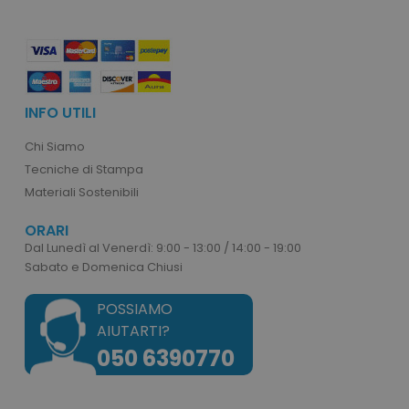
recently_viewed_product_previous
Adobe Inc.
Google Privacy Policy
www.tuttodapersonali
recently_compared_product
Adobe Inc.
INFO UTILI
www.tuttodapersonali
Chi Siamo
Tecniche di Stampa
private_content_version
Adobe Inc.
Materiali Sostenibili
www.tuttodapersonali
ORARI
Dal Lunedì al Venerdì: 9:00 - 13:00 / 14:00 - 19:00
Sabato e Domenica Chiusi
POSSIAMO
AIUTARTI?
mage-cache-storage
Adobe Inc.
050 6390770
www.tuttodapersonali