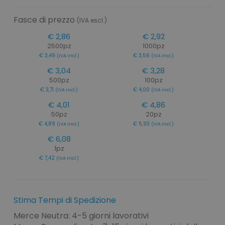
Fasce di prezzo
(IVA escl.)
€ 2,86
€ 2,92
2500pz
1000pz
€ 3,49
€ 3,56
(IVA incl.)
(IVA incl.)
€ 3,04
€ 3,28
500pz
100pz
€ 3,71
€ 4,00
(IVA incl.)
(IVA incl.)
€ 4,01
€ 4,86
50pz
20pz
€ 4,89
€ 5,93
(IVA incl.)
(IVA incl.)
€ 6,08
1pz
€ 7,42
(IVA incl.)
Stima Tempi di Spedizione
Merce Neutra: 4-5 giorni lavorativi