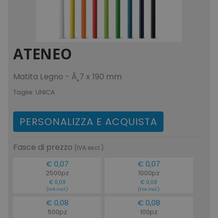
mage-messages
Adobe Inc.
www.tuttodapersonali
ATENEO
Matita Legno - Ã¸7 x 190 mm
Taglie:
UNICA
PERSONALIZZA E ACQUISTA
Fasce di prezzo
(IVA escl.)
product_data_storage
Adobe Inc.
€ 0,07
€ 0,07
www.tuttodapersonali
2500pz
1000pz
€ 0,09
€ 0,09
(IVA incl.)
(IVA incl.)
€ 0,08
€ 0,08
500pz
100pz