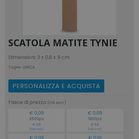
SCATOLA MATITE TYNIE
Dimensioni: 3 x 0,8 x 9 cm
Taglie:
UNICA
PERSONALIZZA E ACQUISTA
Fasce di prezzo
(IVA escl.)
€ 0,09
€ 0,09
2500pz
1000pz
€ 0,11
€ 0,11
(IVA incl.)
(IVA incl.)
€ 0,09
€ 0,10