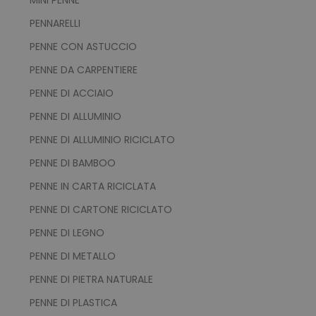
PENNARELLI
form_key
Adobe Inc.
.www.tuttodaperson
PENNE CON ASTUCCIO
PENNE DA CARPENTIERE
PENNE DI ACCIAIO
PENNE DI ALLUMINIO
mage-cache-storage-section-
Adobe Inc.
PENNE DI ALLUMINIO RICICLATO
invalidation
www.tuttodapersona
PENNE DI BAMBOO
PENNE IN CARTA RICICLATA
PENNE DI CARTONE RICICLATO
PENNE DI LEGNO
ls_mage-cache-storage
www.tuttodapersona
PENNE DI METALLO
PENNE DI PIETRA NATURALE
PENNE DI PLASTICA