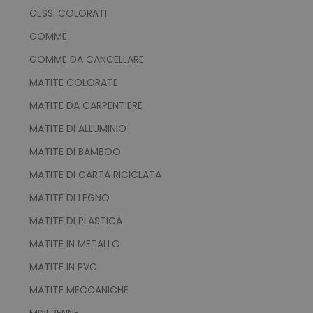
.tuttodapersonalizzare.it
GESSI COLORATI
GOMME
GOMME DA CANCELLARE
MATITE COLORATE
ls_recently_compared_product
www.tuttodapersona
MATITE DA CARPENTIERE
IDE
1 a
Google LLC
MATITE DI ALLUMINIO
.doubleclick.net
MATITE DI BAMBOO
_ga_BN6PK6XQRM
.tuttodapersonalizzare.it
1 anno 1
mese
MATITE DI CARTA RICICLATA
MATITE DI LEGNO
MATITE DI PLASTICA
form_key
Adobe Inc.
www.tuttodapersona
MATITE IN METALLO
MATITE IN PVC
MATITE MECCANICHE
MINI PENNE