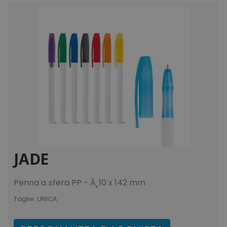
recently_viewed_product
Adobe Inc.
www.tuttodapersonali
recently_compared_product_previous
Adobe Inc.
JADE
www.tuttodapersonali
Penna a sfera PP - Ã¸10 x 142 mm
Taglie:
UNICA