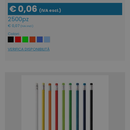
€ 0,06
(IVA escl.)
2500pz
€ 0,07
(IVA incl.)
recently_compared_product
Adobe Inc.
www.tuttodapersonali
Colori
VERIFICA DISPONIBILITÁ
private_content_version
Adobe Inc.
www.tuttodapersonali
mage-cache-storage
Adobe Inc.
www.tuttodapersonali