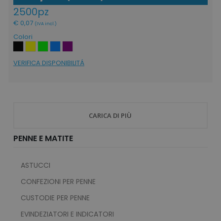
2500pz
test_cookie
15 mi
Google LLC
€ 0,07
(IVA incl.)
.doubleclick.net
Colori
VERIFICA DISPONIBILITÁ
ls_recently_compared_product_previous
www.tuttodapersona
facebook_latest_uuid
1 o
Facebook
CARICA DI PIÙ
.www.tuttodapersonalizzare.it
PENNE E MATITE
ASTUCCI
CONFEZIONI PER PENNE
CUSTODIE PER PENNE
ls_recently_viewed_product_previous
www.tuttodapersona
facebook_latest_uuid
1 m
Facebook
EVINDEZIATORI E INDICATORI
www.tuttodapersonalizzare.it
_gid
1 giorno
Google LLC