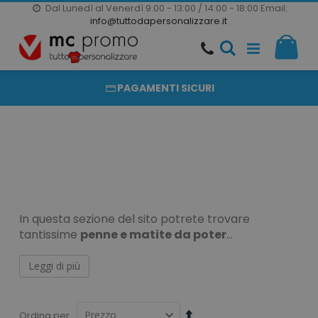
Dal Lunedì al Venerdì 9:00 - 13:00 / 14:00 - 18:00
Email:
20000 PRODOTTI
info@tuttodapersonalizzare.it
Salta
Il m
al
PRODOTTI COMPLETAMENTE PERSONALIZZABILI
contenuto
PAGAMENTI SICURI
In questa sezione del sito potrete trovare
tantissime
penne e matite da poter
personalizzare online
. Scegli tra le tante matite
disponibili colorate
matite in legno, in bambù o
Leggi di più
carta riciclata
. Sono disponibili anche i
pennarelli personalizzabili e tanti set da pittura,
Perché scegliere le
scrittura, gessi e tanto altro. Il nostro team di
Imposta
Ordina per