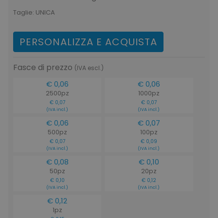
subito a personalizzare i tuoi gadget.
Taglie:
UNICA
PERSONALIZZA E ACQUISTA
Fasce di prezzo
(IVA escl.)
€ 0,06
€ 0,06
2500pz
1000pz
€ 0,07
€ 0,07
(IVA incl.)
(IVA incl.)
€ 0,06
€ 0,07
500pz
100pz
€ 0,07
€ 0,09
(IVA incl.)
(IVA incl.)
€ 0,08
€ 0,10
50pz
20pz
€ 0,10
€ 0,12
(IVA incl.)
(IVA incl.)
€ 0,12
1pz