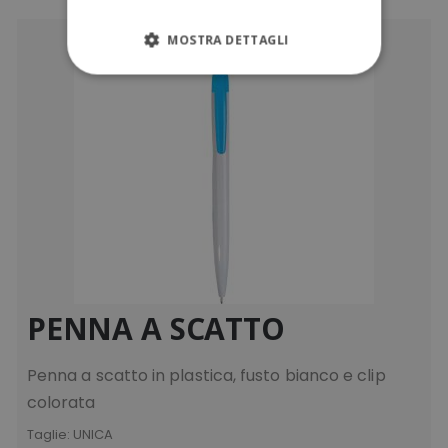
MOSTRA DETTAGLI
STRETTAMENTE NECESSARI
PERFORMANCE
TARGETING
FUNZIONALITÀ
NON CLASSIFICATI
PENNA A SCATTO
Strettamente necessari
Performance
Penna a scatto in plastica, fusto bianco e clip
Targeting
Funzionalità
colorata
Non classificati
Taglie:
UNICA