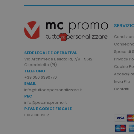
sito web non può essere ut
Nome
utm_source
SERVIZIO
utm_campaign
Condizioni
mage-cache-sessid
Consegna
Spese di 
SEDE LEGALE E OPERATIVA
Privacy Po
Via Archimede Bellatalla, 7/9 - 56121
recently_viewed_product
Ospedaletto (PI)
Cookie Po
TELEFONO
Google Priv
Accedi/Reg
+39 050 6390770
recently_compared_prod
Invia File
EMAIL
Contatti
info@tuttodapersonalizzare.it
private_content_version
PEC
info@pec.mcpromo.it
P.IVA E CODICE FISCALE
mage-cache-storage
01870080502