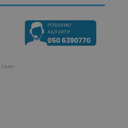
POSSIAMO
AIUTARTI?
okie attiva la pulizia della
050 6390770
e. Quando il cookie viene
zione back-end,
ulisce la memoria locale e
 cookie su true.
dotto dei prodotti
e per una facile
 / 14:00 -
dotto dei prodotti
e.
e un tempo univoci e
on il contenuto del cliente
ngano memorizzate nella
tilizzato per facilitare la
a cache dei contenuti sul
are il caricamento delle