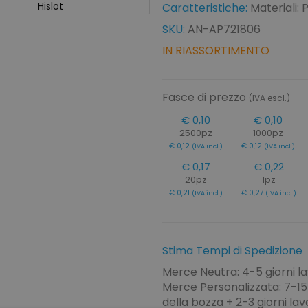
Hislot
Caratteristiche:
Materiali:
SKU:
AN-AP721806
IN RIASSORTIMENTO
Fasce di prezzo
(IVA escl.)
€ 0,10
€ 0,10
2500pz
1000pz
€ 0,12
€ 0,12
(IVA incl.)
(IVA incl.)
€ 0,17
€ 0,22
20pz
1pz
€ 0,21
€ 0,27
(IVA incl.)
(IVA incl.)
Stima Tempi di Spedizione
Merce Neutra: 4-5 giorni la
Merce Personalizzata: 7-15 
della bozza + 2-3 giorni lavo