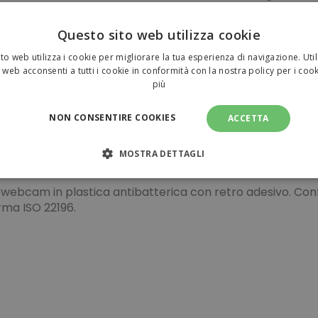
Vuoi pianificare la tua spe
Questo sito web utilizza cookie
Pagamenti sicuri
to web utilizza i cookie per migliorare la tua esperienza di navigazione. Util
 web acconsenti a tutti i cookie in conformità con la nostra policy per i coo
più
NON CONSENTIRE COOKIES
ACCETTA
ot da personalizzare 0,10 €
MOSTRA DETTAGLI
NECESSARI
PERFORMANCE
TARGETING
FUNZI
 webcam in plastica antibatterica con retro adesivo. Co
rma ISO 22196.
TI
amente necessari
Performance
Targeting
Funzionalità
Non clas
sari consentono le funzionalità principali del sito web come l'accesso dell'utente e l