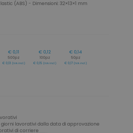
 Plastic (ABS) - Dimensioni: 32×13×1 mm
€ 0,11
€ 0,12
€ 0,14
500pz
100pz
50pz
€ 0,13
€ 0,15
€ 0,17
(IVA incl.)
(IVA incl.)
(IVA incl.)
vorativi
giorni lavorativi dalla data di approvazione
rativi di corriere