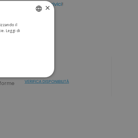
dizione?
Chiamaci
o
scrivici
!
×
izzando il
ITALIAN
kie.
Leggi di
ENGLISH
Colori
ONALITÀ
VERIFICA DISPONIBILITÁ
nforme
sificati
a gestione dell'account. Il