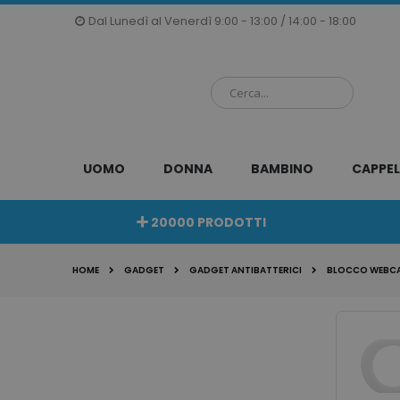
Salta
Dal Lunedì al Venerdì 9:00 - 13:00 / 14:00 - 18:00
al
contenuto
UOMO
DONNA
BAMBINO
CAPPEL
20000 PRODOTTI
HOME
GADGET
GADGET ANTIBATTERICI
BLOCCO WEBC
Vai
alla
fine
della
galleria
di