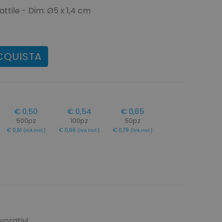
ttile - Dim: Ø5 x 1,4 cm
CQUISTA
€ 0,50
€ 0,54
€ 0,65
500pz
100pz
50pz
€ 0,61
€ 0,66
€ 0,79
(IVA incl.)
(IVA incl.)
(IVA incl.)
vorativi