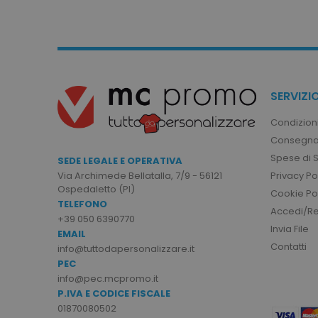
I cookie strettamente neces
sito web non può essere ut
Nome
utm_source
utm_campaign
SERVIZIO
mage-cache-sessid
Condizioni
Consegna
Spese di 
SEDE LEGALE E OPERATIVA
recently_viewed_product
Privacy Po
Via Archimede Bellatalla, 7/9 - 56121
Ospedaletto (PI)
Google Priv
Cookie Po
TELEFONO
recently_compared_prod
Accedi/Reg
+39 050 6390770
Invia File
EMAIL
private_content_version
Contatti
info@tuttodapersonalizzare.it
PEC
info@pec.mcpromo.it
mage-cache-storage
P.IVA E CODICE FISCALE
01870080502