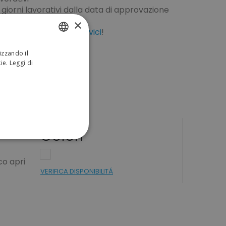
giorni lavorativi dalla data di approvazione
rativi di corriere
×
dizione?
Chiamaci
o
scrivici
!
izzando il
ITALIAN
kie.
Leggi di
ENGLISH
Colori
ONALITÀ
co apri
VERIFICA DISPONIBILITÁ
sificati