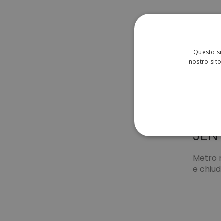
Questo si
nostro sito
JEN
STRETTAMENTE 
Metro 
NON CLASSIFICA
e chiudi
Strett