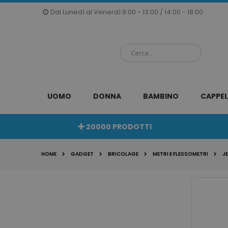
Salta
Dal Lunedì al Venerdì 9:00 - 13:00 / 14:00 - 18:00
al
contenuto
UOMO
DONNA
BAMBINO
CAPPEL
20000 PRODOTTI
HOME
GADGET
BRICOLAGE
METRI E FLESSOMETRI
J
Vai
alla
fine
della
galleria
di