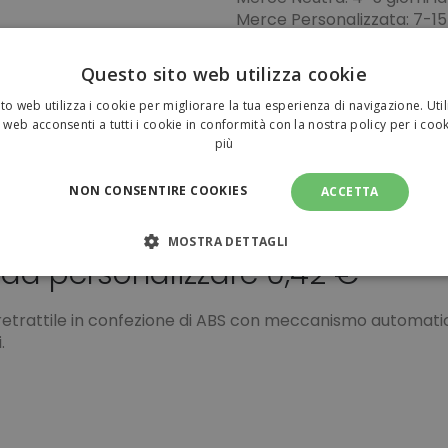
Merce Personalizzata: 7-15 
della bozza + 2-3 giorni lavo
Vuoi pianificare la tua spe
Questo sito web utilizza cookie
to web utilizza i cookie per migliorare la tua esperienza di navigazione. Util
Pagamenti sicuri
 web acconsenti a tutti i cookie in conformità con la nostra policy per i coo
più
NON CONSENTIRE COOKIES
ACCETTA
MOSTRA DETTAGLI
 da personalizzare 0,42 €
NECESSARI
PERFORMANCE
TARGETING
FUNZI
retrattile in confezione di ABS con meccanismo automati
TI
.
amente necessari
Performance
Targeting
Funzionalità
Non clas