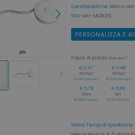
Caratteristiche:
Metro retra
SKU:
MO-MO8219
PERSONALIZZA E A
JEN
JEN
Fasce di prezzo
(IVA escl.)
€ 0,47
€ 0,48
2500pz
1000pz
€ 0,57
€ 0,59
(IVA incl.)
(IVA incl.)
€ 0,79
€ 0,99
20pz
1pz
€ 0,96
€ 1,21
(IVA incl.)
(IVA incl.)
Stima Tempi di Spedizione
Merce Neutra: 4-5 giorni la