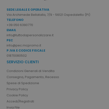
private_content_version
Adobe Inc.
www.tuttodapersonali
SEDE LEGALE E OPERATIVA
Via Archimede Bellatalla, 7/9 - 56121 Ospedaletto (PI)
TELEFONO
+39 050 6390770
EMAIL
info@tuttodapersonalizzare.it
PEC
info@pec.mcpromo.it
mage-cache-storage
Adobe Inc.
www.tuttodapersonali
P.IVA E CODICE FISCALE
01870080502
SERVIZIO CLIENTI
Condizioni Generali di Vendita
Consegna, Pagamento, Recesso
Spese di Spedizione
mage-messages
Adobe Inc.
www.tuttodapersonali
Privacy Policy
Cookie Policy
Accedi/Registrati
Invia File