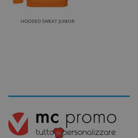
utm_campaign
www.tuttodapersonali
mage-cache-sessid
Adobe Inc.
www.tuttodapersonali
HOODED SWEAT JUNIOR
recently_viewed_product_previous
Adobe Inc.
Google Privacy Policy
www.tuttodapersonali
recently_compared_product
Adobe Inc.
www.tuttodapersonali