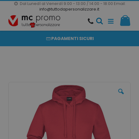
Dal Lunedì al Venerdì 9:00 - 13:00 / 14:00 - 18:00
Email:
20000 PRODOTTI
info@tuttodapersonalizzare.it
Salta
Il m
al
PRODOTTI COMPLETAMENTE PERSONALIZZABILI
contenuto
PAGAMENTI SICURI
Vai
alla
fine
della
galleria
di
immagini