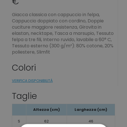
€
Giacca classica con cappuccio in felpa,
Cappuccio doppiato con cordino, Doppie
cuciture maggiore resistenza, Girovita in
elastan, necktape, Tasca a marsupio, Tessuto
felpa a tre fili, Interno ruvido, lavabile a 60° C,
Tessuto esterno (300 g/m²): 80% cotone, 20%
poliestere, Slimfit
Colori
VERIFICA DISPONIBILITÁ
Taglie
Altezza (cm)
Larghezza (cm)
S
62
46