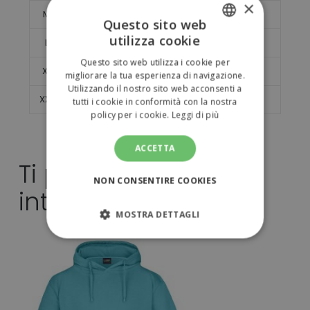
×
M
64
49
Questo sito web
utilizza cookie
L
66
52
ITALIAN
Questo sito web utilizza i cookie per
ENGLISH
XL
68
55
migliorare la tua esperienza di navigazione.
Utilizzando il nostro sito web acconsenti a
XXL
70
58
tutti i cookie in conformità con la nostra
policy per i cookie.
Leggi di più
ACCETTA
Ti potrebbe
NON CONSENTIRE COOKIES
interessare anche...
MOSTRA DETTAGLI
STRETTAMENTE NECESSARI
PERFORMANCE
TARGETING