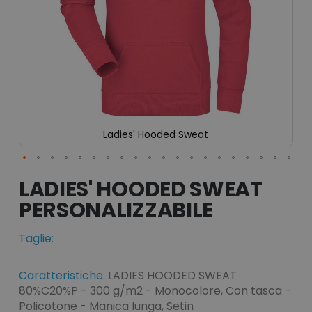
Ladies' Hooded Sweat
Vai
all'inizio
LADIES' HOODED SWEAT
della
galleria
di
immagini
Taglie:
Caratteristiche:
LADIES HOODED SWEAT
80%C20%P - 300 g/m2 - Monocolore, Con tasca -
Policotone - Manica lunga, Setin