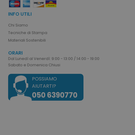
INFO UTILI
Chi Siamo
Tecniche di Stampa
Materiali Sostenibili
recently_viewed_product
Adobe Inc.
www.tuttodapersonali
ORARI
Dal Lunedì al Venerdì: 9:00 - 13:00 / 14:00 - 19:00
Sabato e Domenica Chiusi
POSSIAMO
recently_compared_product_previous
Adobe Inc.
www.tuttodapersonali
AIUTARTI?
050 6390770
Nome
Provider