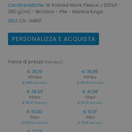
Caratteristiche:
W Knitted Work Fleece J 100%P -
280 g/m2 - Bicolore - Pile - Manica lunga
SKU:
CA-JN861
PERSONALIZZA E ACQUISTA
Fasce di prezzo
(IVA escl.)
€ 36,19
€ 36,96
2500pz
1000pz
€ 44,15
€ 45,09
(IVA incl.)
(IVA incl.)
€ 38,50
€ 41,58
500pz
100pz
€ 46,97
€ 50,73
(IVA incl.)
(IVA incl.)
€ 50,82
€ 61,61
50pz
20pz
€ 62,00
€ 75,16
(IVA incl.)
(IVA incl.)
€ 77,01