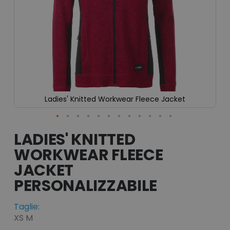
Ladies' Knitted Workwear Fleece Jacket
Vai
all'inizio
LADIES' KNITTED
della
WORKWEAR FLEECE
galleria
di
JACKET
immagini
Taglie:
XS M