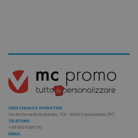
mage-messages
Adobe Inc.
www.tuttodapersonali
product_data_storage
Adobe Inc.
www.tuttodapersonali
SEDE LEGALE E OPERATIVA
Via Archimede Bellatalla, 7/9 - 56121 Ospedaletto (PI)
TELEFONO
+39 050 6390770
CookieScriptConsent
CookieScript
EMAIL
www.tuttodapersonali