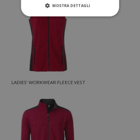
MOSTRA DETTAGLI
STRETTAMENTE NECESSARI
PERFORMANCE
TARGETING
FUNZIONALITÀ
NON CLASSIFICATI
LADIES' WORKWEAR FLEECE VEST
Strettamente necessari
Performance
Targeting
Funzionalità
Non classificati
I cookie strettamente necessari consentono le