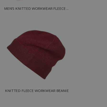
MEN'S KNITTED WORKWEAR FLEECE HALF-ZIP
recently_compared_product
Adobe Inc.
www.tuttodapersonali
private_content_version
Adobe Inc.
www.tuttodapersonali
mage-cache-storage
Adobe Inc.
www.tuttodapersonali
KNITTED FLEECE WORKWEAR BEANIE