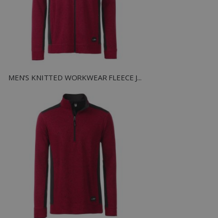
funzionalità principali del sito web come
l'accesso dell'utente e la gestione dell'account.
Il sito web non può essere utilizzato
correttamente senza i cookie strettamente
necessari.
Nome
Provider
/
Dominio
utm_source
www.tuttodapersonali
utm_campaign
www.tuttodapersonali
MEN'S KNITTED WORKWEAR FLEECE JACKET
mage-cache-sessid
Adobe Inc.
www.tuttodapersonali
recently_viewed_product_previous
Adobe Inc.
Google Privacy Policy
www.tuttodapersonali