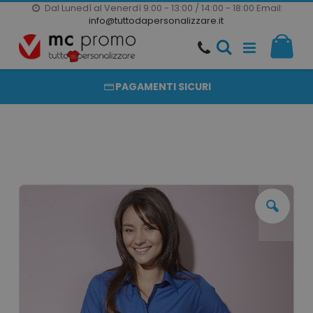
Dal Lunedì al Venerdì 9:00 - 13:00 / 14:00 - 18:00
Email:
20000 PRODOTTI
info@tuttodapersonalizzare.it
Salta
Il m
al
PRODOTTI COMPLETAMENTE PERSONALIZZABILI
contenuto
PAGAMENTI SICURI
Vai
alla
fine
della
galleria
di
immagini