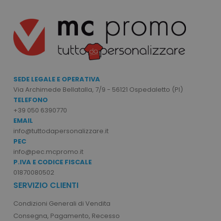
Nome
Provider
/
Dominio
utm_source
www.tuttodapersonali
utm_campaign
www.tuttodapersonali
mage-cache-sessid
Adobe Inc.
www.tuttodapersonali
SEDE LEGALE E OPERATIVA
Via Archimede Bellatalla, 7/9 - 56121 Ospedaletto (PI)
TELEFONO
+39 050 6390770
EMAIL
info@tuttodapersonalizzare.it
PEC
info@pec.mcpromo.it
recently_viewed_product_previous
Adobe Inc.
P.IVA E CODICE FISCALE
Google Privacy Policy
www.tuttodapersonali
01870080502
SERVIZIO CLIENTI
Condizioni Generali di Vendita
recently_compared_product
Adobe Inc.
Consegna, Pagamento, Recesso
www.tuttodapersonali