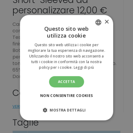
Short-Sleeved da
personalizzare 12,00 €
×
Camicia e camicetta manica corta
Questo sito web
confortevole e di facile manutenzione
utilizza cookie
Tessuto poplin a stiratura rapida con
ITALIAN
finissaggio easy-care , Pence sulla schiena,
Questo sito web utilizza i cookie per
ENGLISH
Bottoni tono su tono, Taglio sciancrato con
migliorare la tua esperienza di navigazione.
Utilizzando il nostro sito web acconsenti a
pence sulla schiena, colletto chiuso,bottoni
tutti i cookie in conformità con la nostra
tono su tono, orlo leggermente arrotondato.
policy per i cookie.
Leggi di più
65% poliestere, 35% cotone, Manica corta,
Donna, pence sulla schiena
ACCETTA
Colori
NON CONSENTIRE COOKIES
VERIFICA DISPONIBILITÁ
MOSTRA DETTAGLI
Taglie
STRETTAMENTE NECESSARI