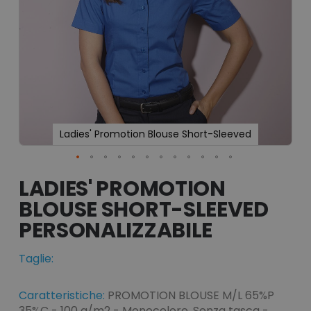
Ladies' Promotion Blouse Short-Sleeved
Vai
all'inizio
LADIES' PROMOTION
della
BLOUSE SHORT-SLEEVED
galleria
di
immagini
Taglie:
Caratteristiche:
PROMOTION BLOUSE M/L 65%P
35%C - 100 g/m2 - Monocolore, Senza tasca -