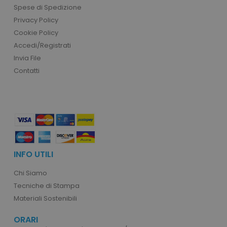
Spese di Spedizione
Privacy Policy
Cookie Policy
private_content_version
Adobe Inc.
www.tuttodapersonali
Accedi/Registrati
Invia File
Contatti
mage-cache-storage
Adobe Inc.
www.tuttodapersonali
INFO UTILI
Chi Siamo
Tecniche di Stampa
Materiali Sostenibili
mage-messages
Adobe Inc.
www.tuttodapersonali
ORARI