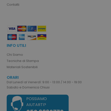
Contatti
recently_viewed_product_previous
Adobe Inc.
Google Privacy Policy
www.tuttodapersonali
recently_compared_product
Adobe Inc.
www.tuttodapersonali
INFO UTILI
Chi Siamo
private_content_version
Adobe Inc.
www.tuttodapersonali
Tecniche di Stampa
Materiali Sostenibili
ORARI
Dal Lunedì al Venerdì: 9:00 - 13:00 / 14:00 - 19:00
Sabato e Domenica Chiusi
POSSIAMO
mage-cache-storage
Adobe Inc.
AIUTARTI?
www.tuttodapersonali