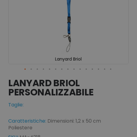
Lanyard Briol
Vai
all'inizio
LANYARD BRIOL
della
galleria
di
immagini
Taglie:
Caratteristiche:
Dimensioni: 1,2 x 50 cm
Poliestere