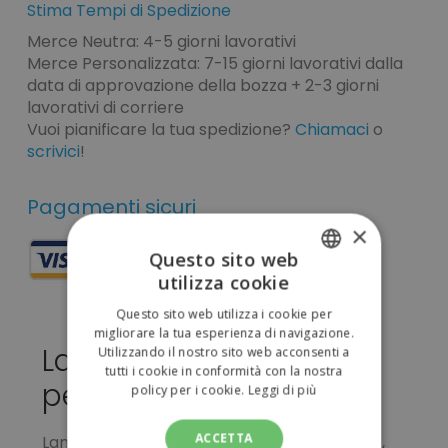
Stima Tempi di Spedizione
Merce Neutra: 4-5 giorni lavorativi
Merce Personalizzata: 7-15 giorni lavorativi dalla
data di approvazione della bozza + 2-3 giorni
lavorativi di corriere
Vuoi pianificare la tua spedizione?
Chiamaci
o
scrivici
!
Pagamenti sicuri
×
Questo sito web
utilizza cookie
ITALIAN
Questo sito web utilizza i cookie per
ENGLISH
migliorare la tua esperienza di navigazione.
Lanyard Briol da
Utilizzando il nostro sito web acconsenti a
tutti i cookie in conformità con la nostra
personalizzare 0,15 €
policy per i cookie.
Leggi di più
ACCETTA
Lanyard in poliestere resistente e morbido, ,