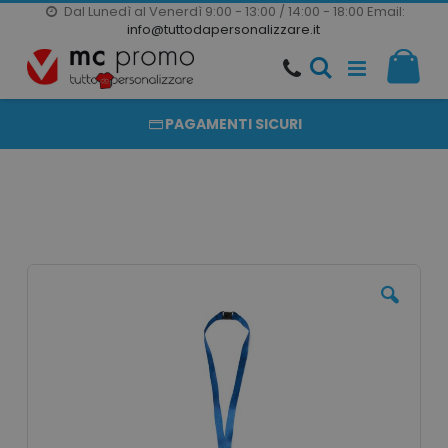
Dal Lunedì al Venerdì 9:00 - 13:00 / 14:00 - 18:00
Email:
20000 PRODOTTI
info@tuttodapersonalizzare.it
Salta
Il m
al
PRODOTTI COMPLETAMENTE PERSONALIZZABILI
contenuto
PAGAMENTI SICURI
Vai
alla
fine
della
galleria
di
immagini