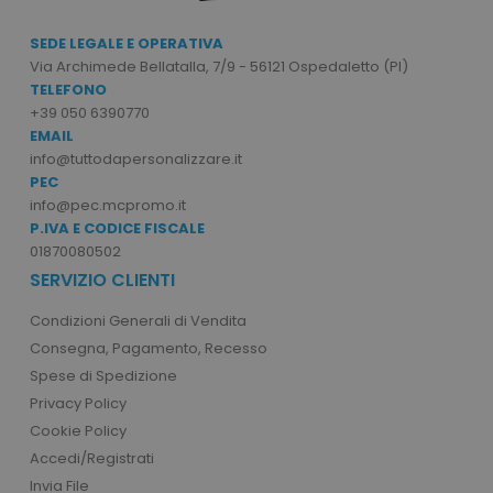
Non classificati
SEDE LEGALE E OPERATIVA
I cookie strettamente necessari consentono le
Via Archimede Bellatalla, 7/9 - 56121 Ospedaletto (PI)
funzionalità principali del sito web come
TELEFONO
l'accesso dell'utente e la gestione dell'account.
+39 050 6390770
Il sito web non può essere utilizzato
correttamente senza i cookie strettamente
EMAIL
necessari.
info@tuttodapersonalizzare.it
PEC
Nome
Provider
/
Dominio
info@pec.mcpromo.it
utm_source
www.tuttodapersonali
P.IVA E CODICE FISCALE
utm_campaign
www.tuttodapersonali
01870080502
SERVIZIO CLIENTI
mage-cache-sessid
Adobe Inc.
www.tuttodapersonali
Condizioni Generali di Vendita
Consegna, Pagamento, Recesso
Spese di Spedizione
Privacy Policy
Cookie Policy
Accedi/Registrati
Invia File