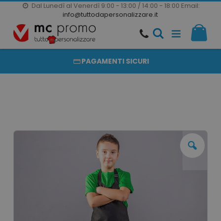
Dal Lunedì al Venerdì 9:00 - 13:00 / 14:00 - 18:00
Email:
20000 PRODOTTI
info@tuttodapersonalizzare.it
Salta
Il m
al
PRODOTTI COMPLETAMENTE PERSONALIZZABILI
contenuto
PAGAMENTI SICURI
Vai
alla
fine
della
galleria
di
immagini