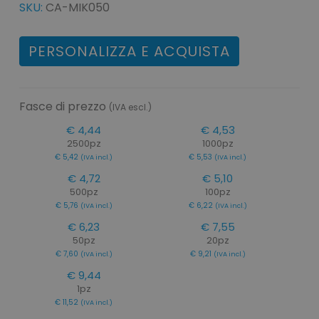
SKU:
CA-MIK050
PERSONALIZZA E ACQUISTA
Fasce di prezzo
(IVA escl.)
€ 4,44
€ 4,53
2500pz
1000pz
€ 5,42
€ 5,53
(IVA incl.)
(IVA incl.)
€ 4,72
€ 5,10
500pz
100pz
€ 5,76
€ 6,22
(IVA incl.)
(IVA incl.)
€ 6,23
€ 7,55
50pz
20pz
€ 7,60
€ 9,21
(IVA incl.)
(IVA incl.)
€ 9,44
1pz
€ 11,52
(IVA incl.)