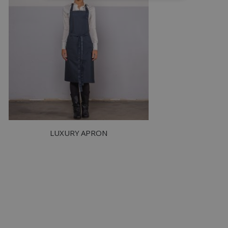
STRETTAMENTE NECESSARI
PERFORMANCE
TARGETING
FUNZIONALITÀ
NON CLASSIFICATI
LUXURY APRON
Strettamente necessari
Performance
Targeting
Funzionalità
Non classificati
I cookie strettamente necessari consentono le
funzionalità principali del sito web come
l'accesso dell'utente e la gestione dell'account.
Il sito web non può essere utilizzato
correttamente senza i cookie strettamente