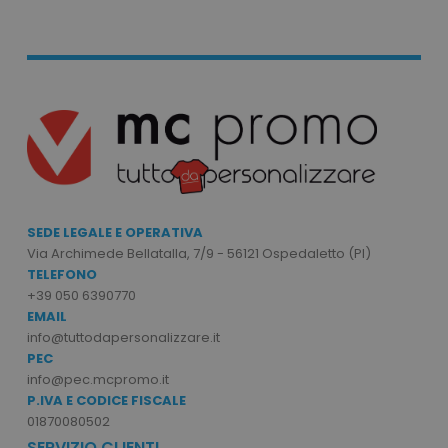
necessari.
Nome
Provider
/
Dominio
utm_source
www.tuttodapersonali
utm_campaign
www.tuttodapersonali
mage-cache-sessid
Adobe Inc.
www.tuttodapersonali
SEDE LEGALE E OPERATIVA
Via Archimede Bellatalla, 7/9 - 56121 Ospedaletto (PI)
TELEFONO
+39 050 6390770
EMAIL
info@tuttodapersonalizzare.it
recently_viewed_product_previous
Adobe Inc.
PEC
Google Privacy Policy
www.tuttodapersonali
info@pec.mcpromo.it
P.IVA E CODICE FISCALE
01870080502
SERVIZIO CLIENTI