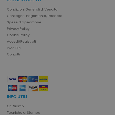
recently_compared_product
Adobe Inc.
www.tuttodapersonali
Condizioni Generali di Vendita
Consegna, Pagamento, Recesso
Spese di Spedizione
private_content_version
Adobe Inc.
Privacy Policy
www.tuttodapersonali
Cookie Policy
Accedi/Registrati
Invia File
Contatti
mage-cache-storage
Adobe Inc.
www.tuttodapersonali
INFO UTILI
Chi Siamo
Tecniche di Stampa
mage-messages
Adobe Inc.