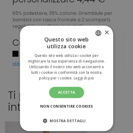
65% poliestere, 35% cotone. Grembiule per
bambini con tasca frontale a 2 scomparti,
regolabile con fibbia in metallo.
×
Questo sito web
Colori
utilizza cookie
ITALIAN
Questo sito web utilizza i cookie per
ENGLISH
migliorare la tua esperienza di navigazione.
VERIFICA DISPONIBILITÁ
Utilizzando il nostro sito web acconsenti a
tutti i cookie in conformità con la nostra
policy per i cookie.
Leggi di più
Ti potrebbe
ACCETTA
interessare anche...
NON CONSENTIRE COOKIES
MOSTRA DETTAGLI