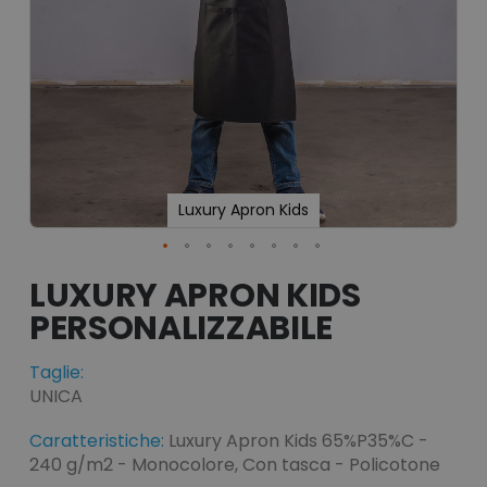
Luxury Apron Kids
Vai
all'inizio
LUXURY APRON KIDS
della
galleria
di
immagini
Taglie:
UNICA
Caratteristiche:
Luxury Apron Kids 65%P35%C -
240 g/m2 - Monocolore, Con tasca - Policotone