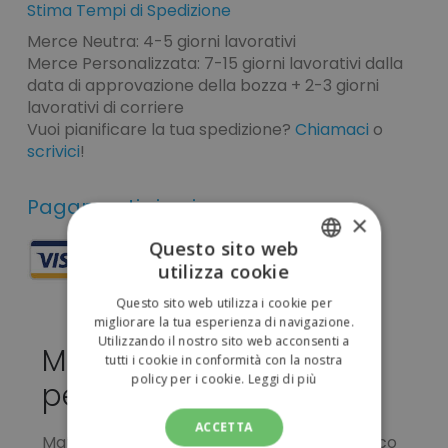
Stima Tempi di Spedizione
Merce Neutra: 4-5 giorni lavorativi
Merce Personalizzata: 7-15 giorni lavorativi dalla
data di approvazione della bozza + 2-3 giorni
lavorativi di corriere
Vuoi pianificare la tua spedizione?
Chiamaci
o
scrivici
!
Pagamenti sicuri
×
Questo sito web
utilizza cookie
ITALIAN
Questo sito web utilizza i cookie per
ENGLISH
migliorare la tua esperienza di navigazione.
Utilizzando il nostro sito web acconsenti a
Matita Koby da
tutti i cookie in conformità con la nostra
policy per i cookie.
Leggi di più
personalizzare 0,03 €
ACCETTA
Matita in legno con corpo tondo,color bianco