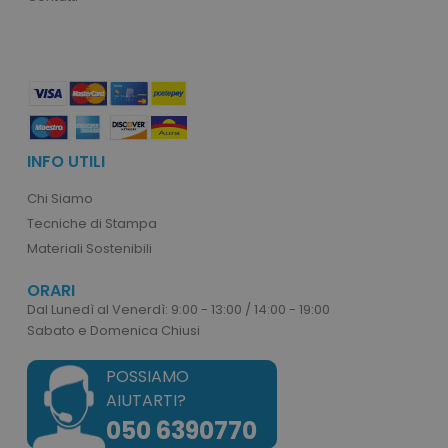
recently_viewed_product_previous
Adobe Inc.
Google Privacy Policy
www.tuttodapersonali
recently_compared_product
Adobe Inc.
www.tuttodapersonali
INFO UTILI
Chi Siamo
private_content_version
Adobe Inc.
Tecniche di Stampa
www.tuttodapersonali
Materiali Sostenibili
ORARI
Dal Lunedì al Venerdì: 9:00 - 13:00 / 14:00 - 19:00
Sabato e Domenica Chiusi
POSSIAMO
AIUTARTI?
mage-cache-storage
Adobe Inc.
www.tuttodapersonali
050 6390770