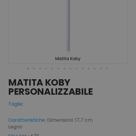
Matita Koby
Vai
all'inizio
MATITA KOBY
della
galleria
di
immagini
Taglie:
Caratteristiche:
Dimensioni: 17,7 cm
Legno