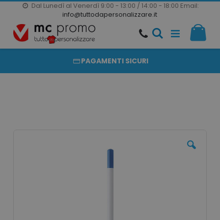
Dal Lunedì al Venerdì 9:00 - 13:00 / 14:00 - 18:00
Email:
20000 PRODOTTI
info@tuttodapersonalizzare.it
Salta
Il m
al
PRODOTTI COMPLETAMENTE PERSONALIZZABILI
contenuto
PAGAMENTI SICURI
Vai
alla
fine
della
galleria
di
immagini