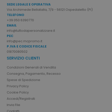
Non classificati
SEDE LEGALE E OPERATIVA
Via Archimede Bellatalla, 7/9 - 56121 Ospedaletto (PI)
I cookie strettamente necessari consentono le
TELEFONO
funzionalità principali del sito web come
l'accesso dell'utente e la gestione dell'account.
+39 050 6390770
Il sito web non può essere utilizzato
EMAIL
correttamente senza i cookie strettamente
info@tuttodapersonalizzare.it
necessari.
PEC
Nome
Provider
/
Dominio
info@pec.mcpromo.it
P.IVA E CODICE FISCALE
utm_source
www.tuttodapersonali
01870080502
utm_campaign
www.tuttodapersonali
SERVIZIO CLIENTI
mage-cache-sessid
Adobe Inc.
www.tuttodapersonali
Condizioni Generali di Vendita
Consegna, Pagamento, Recesso
Spese di Spedizione
Privacy Policy
Cookie Policy
Accedi/Registrati
Invia File
Contatti