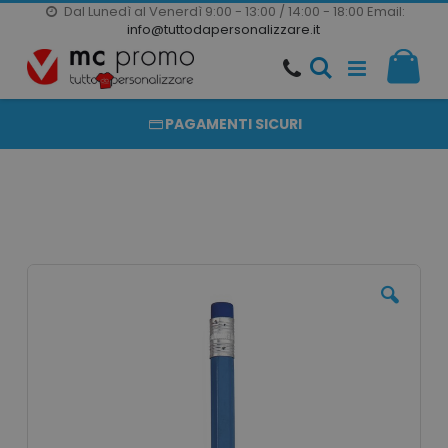
Dal Lunedì al Venerdì 9:00 - 13:00 / 14:00 - 18:00
Email:
20000 PRODOTTI
info@tuttodapersonalizzare.it
Salta
Il m
al
PRODOTTI COMPLETAMENTE PERSONALIZZABILI
contenuto
PAGAMENTI SICURI
Vai
alla
fine
della
galleria
di
immagini