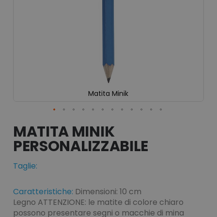
Matita Minik
Vai
all'inizio
MATITA MINIK
della
galleria
di
immagini
Taglie:
Caratteristiche:
Dimensioni: 10 cm
Legno ATTENZIONE: le matite di colore chiaro
possono presentare segni o macchie di mina