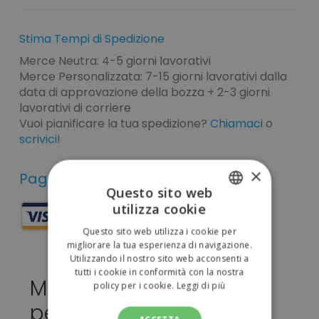
Stima Tempi di Spedizione
Merce Neutra: 4-5 giorni lavorativi
Merce Personalizzata: 7-15 giorni lavorativi dalla
data di approvazione della bozza + 2-3 giorni
lavorativi di corriere
Vuoi pianificare la tua spedizione?
Chiamaci
o
scrivici
!
×
Pagamenti sicuri
Questo sito web
utilizza cookie
ITALIAN
Questo sito web utilizza i cookie per
ENGLISH
migliorare la tua esperienza di navigazione.
Utilizzando il nostro sito web acconsenti a
tutti i cookie in conformità con la nostra
Matita Minik da
policy per i cookie.
Leggi di più
personalizzare 0,03 €