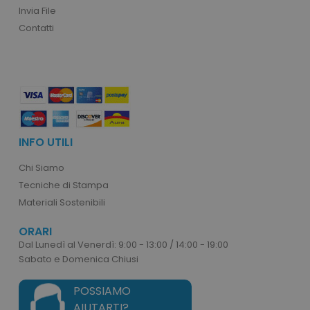
Invia File
Contatti
recently_viewed_product_previous
Adobe Inc.
Google Privacy Policy
www.tuttodapersonali
recently_compared_product
Adobe Inc.
www.tuttodapersonali
INFO UTILI
private_content_version
Adobe Inc.
Chi Siamo
www.tuttodapersonali
Tecniche di Stampa
Materiali Sostenibili
ORARI
Dal Lunedì al Venerdì: 9:00 - 13:00 / 14:00 - 19:00
Sabato e Domenica Chiusi
POSSIAMO
mage-cache-storage
Adobe Inc.
www.tuttodapersonali
AIUTARTI?