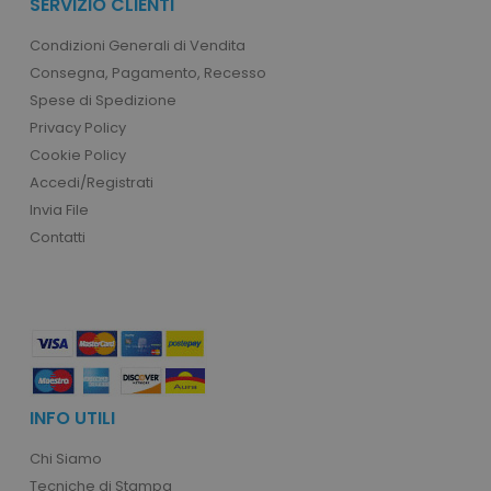
SERVIZIO CLIENTI
Condizioni Generali di Vendita
Consegna, Pagamento, Recesso
Spese di Spedizione
Privacy Policy
recently_viewed_product_previous
Adobe Inc.
Cookie Policy
Google Privacy Policy
www.tuttodapersonali
Accedi/Registrati
Invia File
Contatti
recently_compared_product
Adobe Inc.
www.tuttodapersonali
private_content_version
Adobe Inc.
www.tuttodapersonali
INFO UTILI
Chi Siamo
Tecniche di Stampa