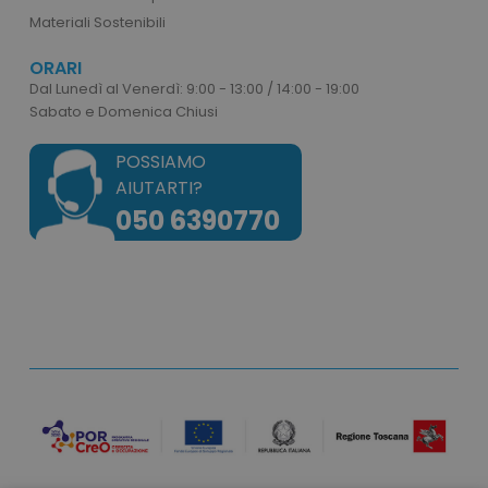
Materiali Sostenibili
ORARI
mage-cache-storage
Adobe Inc.
www.tuttodapersonali
Dal Lunedì al Venerdì: 9:00 - 13:00 / 14:00 - 19:00
Sabato e Domenica Chiusi
POSSIAMO
AIUTARTI?
050 6390770
mage-messages
Adobe Inc.
www.tuttodapersonali