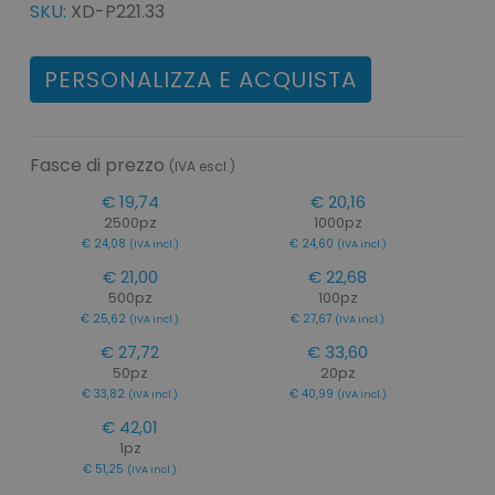
SKU:
XD-P221.33
PERSONALIZZA E ACQUISTA
Fasce di prezzo
(IVA escl.)
€ 19,74
€ 20,16
2500pz
1000pz
€ 24,08
€ 24,60
(IVA incl.)
(IVA incl.)
€ 21,00
€ 22,68
500pz
100pz
€ 25,62
€ 27,67
(IVA incl.)
(IVA incl.)
€ 27,72
€ 33,60
50pz
20pz
€ 33,82
€ 40,99
(IVA incl.)
(IVA incl.)
€ 42,01
1pz
€ 51,25
(IVA incl.)