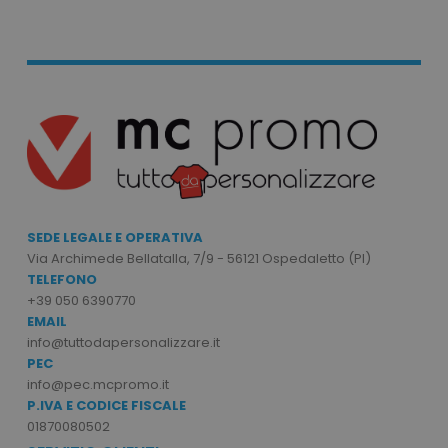
Strettamente necessari
Performance
Targeting
Funzionalità
Non classificati
I cookie strettamente necessari consentono le
funzionalità principali del sito web come
l'accesso dell'utente e la gestione dell'account.
Il sito web non può essere utilizzato
correttamente senza i cookie strettamente
necessari.
SEDE LEGALE E OPERATIVA
Via Archimede Bellatalla, 7/9 - 56121 Ospedaletto (PI)
Nome
Provider
/
Dominio
TELEFONO
utm_source
www.tuttodapersonali
+39 050 6390770
EMAIL
utm_campaign
www.tuttodapersonali
info@tuttodapersonalizzare.it
mage-cache-sessid
Adobe Inc.
PEC
www.tuttodapersonali
info@pec.mcpromo.it
P.IVA E CODICE FISCALE
01870080502