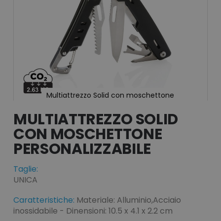
Multiattrezzo Solid con moschettone
Vai
all'inizio
MULTIATTREZZO SOLID
della
CON MOSCHETTONE
galleria
di
immagini
Taglie:
UNICA
Caratteristiche:
Materiale: Alluminio,Acciaio
inossidabile - Dinensioni: 10.5 x 4.1 x 2.2 cm