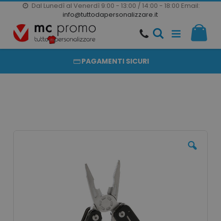
Dal Lunedì al Venerdì 9:00 - 13:00 / 14:00 - 18:00
Email:
20000 PRODOTTI
info@tuttodapersonalizzare.it
Salta
Il m
al
PRODOTTI COMPLETAMENTE PERSONALIZZABILI
contenuto
PAGAMENTI SICURI
Vai
alla
fine
della
galleria
di
immagini