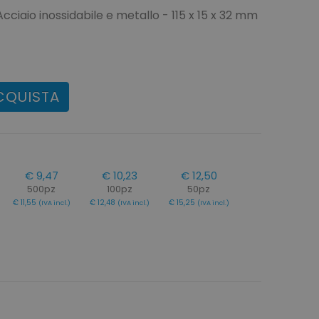
Acciaio inossidabile e metallo - 115 x 15 x 32 mm
CQUISTA
€ 9,47
€ 10,23
€ 12,50
500pz
100pz
50pz
€ 11,55
€ 12,48
€ 15,25
(IVA incl.)
(IVA incl.)
(IVA incl.)