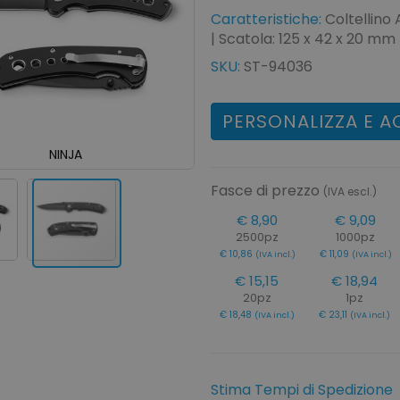
Caratteristiche:
Coltellino 
| Scatola: 125 x 42 x 20 mm
SKU:
ST-94036
PERSONALIZZA E A
NINJA
Fasce di prezzo
(IVA escl.)
€ 8,90
€ 9,09
2500pz
1000pz
€ 10,86
€ 11,09
(IVA incl.)
(IVA incl.)
€ 15,15
€ 18,94
20pz
1pz
€ 18,48
€ 23,11
(IVA incl.)
(IVA incl.)
Stima Tempi di Spedizione