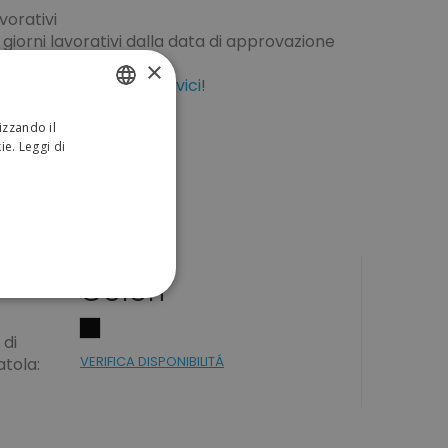
vorativi
giorni lavorativi dalla data di approvazione
rativi di corriere
×
dizione?
Chiamaci
o
scrivici
!
izzando il
ITALIAN
kie.
Leggi di
ENGLISH
Colori
ONALITÀ
 di
VERIFICA DISPONIBILITÁ
atola:
sificati