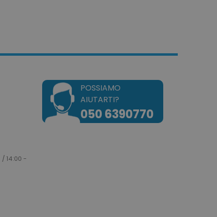
a gestione dell'account. Il
okie attiva la pulizia della
POSSIAMO
e. Quando il cookie viene
zione back-end,
AIUTARTI?
ulisce la memoria locale e
 cookie su true.
050 6390770
dotto dei prodotti
e per una facile
dotto dei prodotti
e.
 / 14:00 -
e un tempo univoci e
on il contenuto del cliente
ngano memorizzate nella
tilizzato per facilitare la
a cache dei contenuti sul