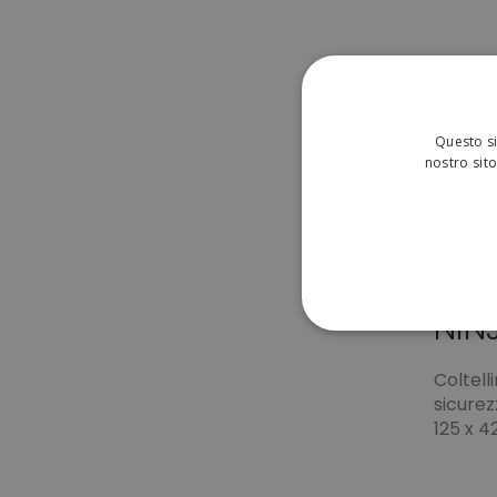
Questo si
nostro sito
NIN
STRETTAMENTE 
Coltell
NON CLASSIFICA
sicurez
125 x 
Strett