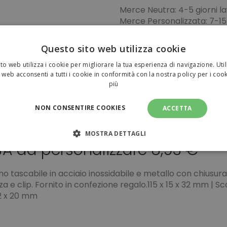
Merce Neutra: 4-5 giorni la
Merce Personalizzata: 7-15 
della bozza + 2-3 giorni lavo
Vuoi pianificare la tua spe
Questo sito web utilizza cookie
to web utilizza i cookie per migliorare la tua esperienza di navigazione. Util
Pagamenti sicuri
 web acconsenti a tutti i cookie in conformità con la nostra policy per i coo
più
NON CONSENTIRE COOKIES
ACCETTA
MOSTRA DETTAGLI
JA da personalizzare 8,93 €
NECESSARI
PERFORMANCE
TARGETING
FUNZI
ino tascabile in acciaio inossidabile e metallo con chiusura
TI
za e clip. Fornito in confezione regalo.115 x 15 x 32 mm | Sc
42 x 20 mm
amente necessari
Performance
Targeting
Funzionalità
Non clas