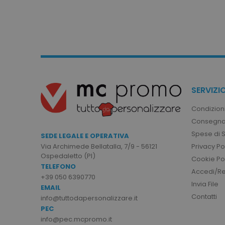
I cookie strettamente neces
sito web non può essere ut
Nome
utm_source
utm_campaign
mage-cache-sessid
SERVIZIO
Condizioni
Consegna
recently_viewed_product
Spese di 
SEDE LEGALE E OPERATIVA
Privacy Po
Via Archimede Bellatalla, 7/9 - 56121
Google Priv
Ospedaletto (PI)
recently_compared_prod
Cookie Po
TELEFONO
Accedi/Reg
+39 050 6390770
private_content_version
Invia File
EMAIL
Contatti
info@tuttodapersonalizzare.it
PEC
mage-cache-storage
info@pec.mcpromo.it