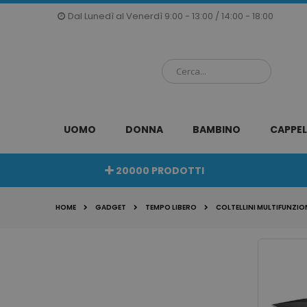
Salta
Dal Lunedì al Venerdì 9:00 - 13:00 / 14:00 - 18:00
al
contenuto
UOMO
DONNA
BAMBINO
CAPPEL
20000 PRODOTTI
HOME
GADGET
TEMPO LIBERO
COLTELLINI MULTIFUNZIO
Vai
alla
fine
della
galleria
di