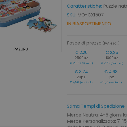
Caratteristiche:
Puzzle nata
SKU:
MO-CX1507
IN RIASSORTIMENTO
Fasce di prezzo
(IVA escl.)
PAZURU
€ 2,20
€ 2,25
2500pz
1000pz
€ 2,68
€ 2,75
(IVA incl.)
(IVA incl.)
€ 3,74
€ 4,68
20pz
1pz
€ 4,56
€ 5,71
(IVA incl.)
(IVA incl.)
Stima Tempi di Spedizione
Merce Neutra: 4-5 giorni la
Merce Personalizzata: 7-15 