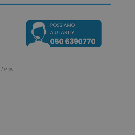
POSSIAMO
AIUTARTI?
okie attiva la pulizia della
050 6390770
e. Quando il cookie viene
zione back-end,
ulisce la memoria locale e
 cookie su true.
dotto dei prodotti
e per una facile
 / 14:00 -
dotto dei prodotti
e.
e un tempo univoci e
on il contenuto del cliente
ngano memorizzate nella
tilizzato per facilitare la
a cache dei contenuti sul
are il caricamento delle