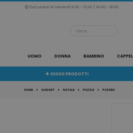
Salta
Dal Lunedì al Venerdì 9:00 - 13:00 / 14:00 - 18:00
al
contenuto
UOMO
DONNA
BAMBINO
CAPPEL
20000 PRODOTTI
HOME
GADGET
NATALE
PUZZLE
PAZURU
Vai
alla
fine
della
galleria
di