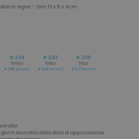
lizio in legno - Dim: 13 x 8 x 4cm
€ 2,34
€ 2,53
€ 3,09
500pz
100pz
50pz
€ 2,85
€ 3,09
€ 3,77
(IVA incl.)
(IVA incl.)
(IVA incl.)
vorativi
giorni lavorativi dalla data di approvazione