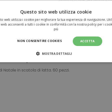
della bozza + 2-3 giorni lavo
Vuoi pianificare la tua spe
Questo sito web utilizza cookie
Pagamenti sicuri
to web utilizza i cookie per migliorare la tua esperienza di navigazione. Util
 web acconsenti a tutti i cookie in conformità con la nostra policy per i coo
più
NON CONSENTIRE COOKIES
ACCETTA
MOSTRA DETTAGLI
URU da personalizzare 1,76 €
NECESSARI
PERFORMANCE
TARGETING
FUNZI
di Natale in scatola di latta. 60 pezzi.
TI
amente necessari
Performance
Targeting
Funzionalità
Non clas
sari consentono le funzionalità principali del sito web come l'accesso dell'utente e l