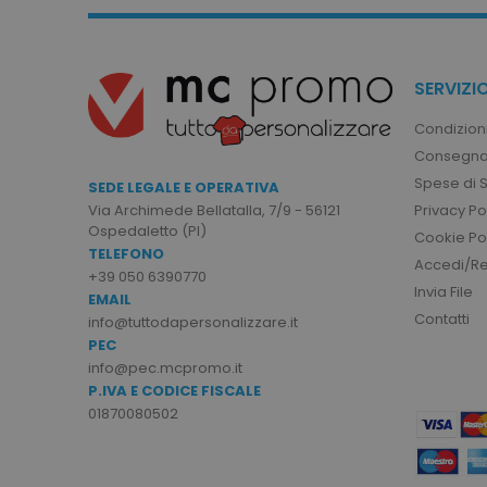
sito web non può essere ut
Nome
utm_source
SERVIZIO
utm_campaign
Condizioni
mage-cache-sessid
Consegna
Spese di 
SEDE LEGALE E OPERATIVA
Privacy Po
Via Archimede Bellatalla, 7/9 - 56121
recently_viewed_product
Ospedaletto (PI)
Cookie Po
TELEFONO
Accedi/Reg
Google Priv
+39 050 6390770
recently_compared_prod
Invia File
EMAIL
Contatti
info@tuttodapersonalizzare.it
private_content_version
PEC
info@pec.mcpromo.it
P.IVA E CODICE FISCALE
mage-cache-storage
01870080502