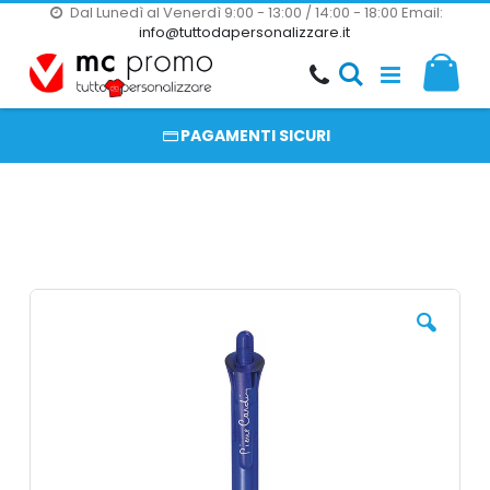
Dal Lunedì al Venerdì 9:00 - 13:00 / 14:00 - 18:00
Email:
20000 PRODOTTI
info@tuttodapersonalizzare.it
Salta
Il m
al
PRODOTTI COMPLETAMENTE PERSONALIZZABILI
contenuto
PAGAMENTI SICURI
Vai
alla
fine
della
galleria
di
immagini