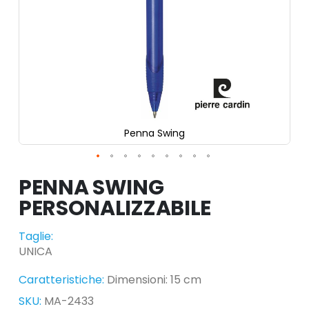
Penna Swing
Vai
all'inizio
PENNA SWING
della
galleria
di
immagini
Taglie:
UNICA
Caratteristiche:
Dimensioni: 15 cm
SKU:
MA-2433