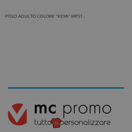
mage-cache-sessid
Adobe Inc.
www.tuttodapersonali
POLO ADULTO COLORE "KEYA" MPS180
recently_viewed_product_previous
Adobe Inc.
Google Privacy Policy
www.tuttodapersonali
recently_compared_product
Adobe Inc.
www.tuttodapersonali
private_content_version
Adobe Inc.