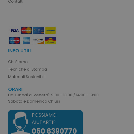
Contatti
product_data_storage
Adobe Inc.
www.tuttodapersonali
INFO UTILI
Chi Siamo
Tecniche di Stampa
Materiali Sostenibili
CookieScriptConsent
CookieScript
www.tuttodapersonali
ORARI
Dal Lunedì al Venerdì: 9:00 - 13:00 / 14:00 - 19:00
Sabato e Domenica Chiusi
POSSIAMO
AIUTARTI?
050 6390770