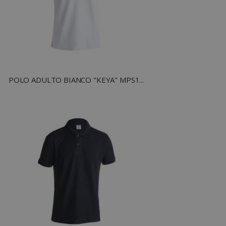
FUNZIONALITÀ
NON CLASSIFICATI
POLO ADULTO BIANCO "KEYA" MPS180
Strettamente necessari
Performance
Targeting
Funzionalità
Non classificati
I cookie strettamente necessari consentono le
funzionalità principali del sito web come
l'accesso dell'utente e la gestione dell'account.
Il sito web non può essere utilizzato
correttamente senza i cookie strettamente
necessari.
Nome
Provider
/
Dominio
utm_source
www.tuttodapersonali
utm_campaign
www.tuttodapersonali