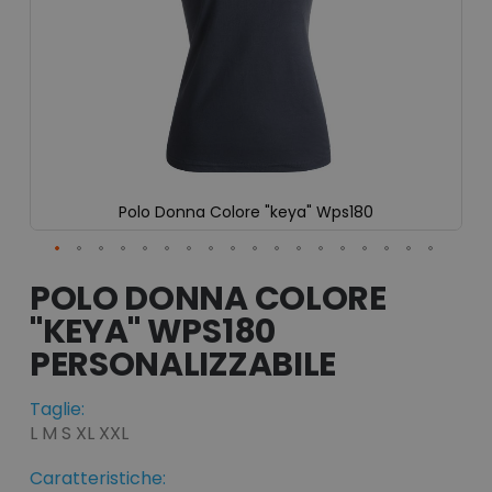
Polo Donna Colore "keya" Wps180
Vai
all'inizio
POLO DONNA COLORE
della
"KEYA" WPS180
galleria
di
immagini
Taglie:
L M S XL XXL
Caratteristiche: