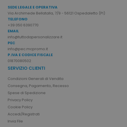
www.tuttodapersonali
SEDE LEGALE E OPERATIVA
Via Archimede Bellatalla, 7/9 - 56121 Ospedaletto (PI)
TELEFONO
+39 050 6390770
EMAIL
info@tuttodapersonalizzare.it
PEC
info@pec.mcpromo.it
mage-cache-storage
Adobe Inc.
P.IVA E CODICE FISCALE
www.tuttodapersonali
01870080502
SERVIZIO CLIENTI
Condizioni Generali di Vendita
Consegna, Pagamento, Recesso
Spese di Spedizione
mage-messages
Adobe Inc.
www.tuttodapersonali
Privacy Policy
Cookie Policy
Accedi/Registrati
Invia File