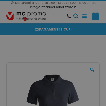
Dal Lunedì al Venerdì 9:00 - 13:00 / 14:00 - 18:00
Email:
20000 PRODOTTI
info@tuttodapersonalizzare.it
Salta
Il m
al
PRODOTTI COMPLETAMENTE PERSONALIZZABILI
contenuto
PAGAMENTI SICURI
Vai
alla
fine
della
galleria
di
immagini