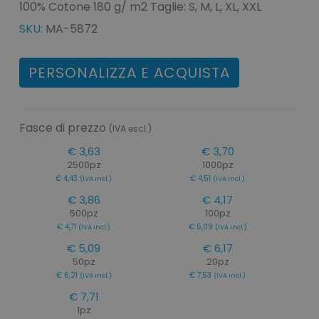
100% Cotone 180 g/ m2 Taglie: S, M, L, XL, XXL
SKU:
MA-5872
PERSONALIZZA E ACQUISTA
Fasce di prezzo
(IVA escl.)
€ 3,63
€ 3,70
2500pz
1000pz
€ 4,43
€ 4,51
(IVA incl.)
(IVA incl.)
€ 3,86
€ 4,17
500pz
100pz
€ 4,71
€ 5,09
(IVA incl.)
(IVA incl.)
€ 5,09
€ 6,17
50pz
20pz
€ 6,21
€ 7,53
(IVA incl.)
(IVA incl.)
€ 7,71
1pz