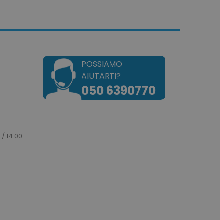
a gestione dell'account. Il
POSSIAMO
okie attiva la pulizia della
AIUTARTI?
e. Quando il cookie viene
zione back-end,
050 6390770
ulisce la memoria locale e
 cookie su true.
dotto dei prodotti
e per una facile
 / 14:00 -
dotto dei prodotti
e.
e un tempo univoci e
on il contenuto del cliente
ngano memorizzate nella
tilizzato per facilitare la
a cache dei contenuti sul
are il caricamento delle