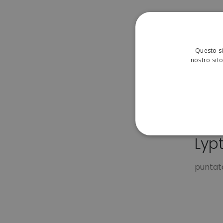
Questo si
nostro sito
Pun
Lyp
STRETTAMENTE 
NON CLASSIFICA
puntat
Strett