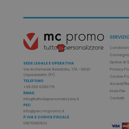
I cookie strettamente neces
sito web non può essere ut
Nome
utm_source
utm_campaign
SERVIZIO
mage-cache-sessid
Condizioni
Consegna
Spese di 
SEDE LEGALE E OPERATIVA
recently_viewed_product
Privacy Po
Via Archimede Bellatalla, 7/9 - 56121
Ospedaletto (PI)
Cookie Po
Google Priv
TELEFONO
recently_compared_prod
Accedi/Reg
+39 050 6390770
Invia File
EMAIL
private_content_version
Contatti
info@tuttodapersonalizzare.it
PEC
info@pec.mcpromo.it
mage-cache-storage
P.IVA E CODICE FISCALE
01870080502