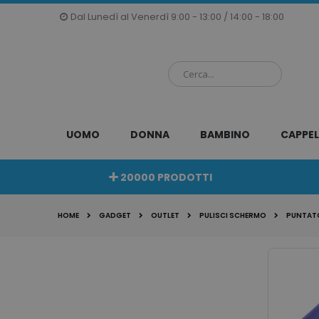
Salta
Dal Lunedì al Venerdì 9:00 - 13:00 / 14:00 - 18:00
al
contenuto
UOMO
DONNA
BAMBINO
CAPPEL
20000 PRODOTTI
HOME
GADGET
OUTLET
PULISCI SCHERMO
PUNTATO
Vai
alla
fine
della
galleria
di