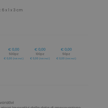
 6 x 1 x 3 cm
hermo
€ 0,00
€ 0,00
€ 0,00
500pz
100pz
50pz
€ 0,00
€ 0,00
€ 0,00
(IVA incl.)
(IVA incl.)
(IVA incl.)
vorativi
giorni lavorativi dalla data di approvazione