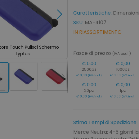
Caratteristiche:
Dimensioni:
SKU:
MA-4107
IN RIASSORTIMENTO
tore Touch Pulisci Schermo
Puntatore Touch Pulisci Sc
Fasce di prezzo
Lyptus
Lyptus
(IVA escl.)
€ 0,00
€ 0,00
2500pz
1000pz
€ 0,00
€ 0,00
(IVA incl.)
(IVA incl.)
€ 0,00
€ 0,00
20pz
1pz
€ 0,00
€ 0,00
(IVA incl.)
(IVA incl.)
Stima Tempi di Spedizione
Merce Neutra: 4-5 giorni la
Merce Personalizzata: 7-15 