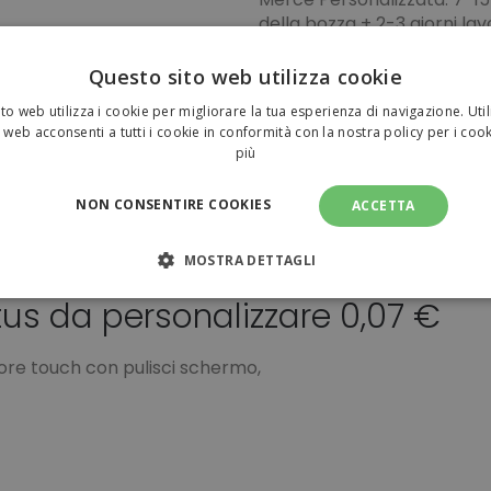
della bozza + 2-3 giorni lavo
Vuoi pianificare la tua spe
Questo sito web utilizza cookie
Pagamenti sicuri
to web utilizza i cookie per migliorare la tua esperienza di navigazione. Util
 web acconsenti a tutti i cookie in conformità con la nostra policy per i coo
più
NON CONSENTIRE COOKIES
ACCETTA
MOSTRA DETTAGLI
tatore Touch Pulisci Schermo
tus da personalizzare 0,07 €
NECESSARI
PERFORMANCE
TARGETING
FUNZI
TI
ore touch con pulisci schermo,
amente necessari
Performance
Targeting
Funzionalità
Non clas