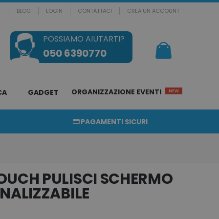
BLOG
LOGIN
CONTATTACI
CREA UN ACCOUNT
POSSIAMO AIUTARTI?
Il mio Carrello
050 6390770
ORGANIZZAZIONE EVENTI
CA
GADGET
NEW
PAGAMENTI SICURI
OUCH PULISCI SCHERMO