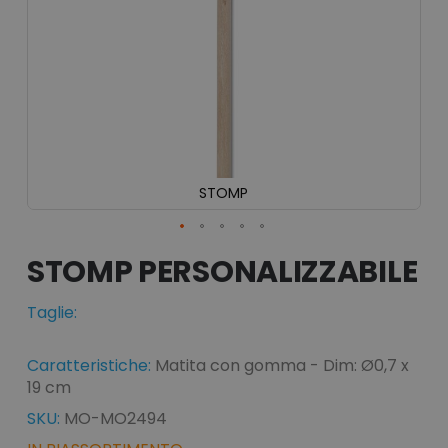
STOMP
Vai
all'inizio
STOMP
della
galleria
Taglie:
di
immagini
Caratteristiche:
Matita con gomma - Dim: Ø0,7 x
19 cm
SKU:
MO-MO2494