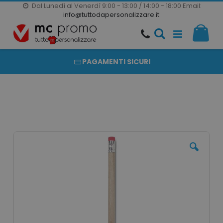
Dal Lunedì al Venerdì 9:00 - 13:00 / 14:00 - 18:00
Email:
20000 PRODOTTI
info@tuttodapersonalizzare.it
Salta
Il m
al
PRODOTTI COMPLETAMENTE PERSONALIZZABILI
contenuto
PAGAMENTI SICURI
Vai
alla
fine
della
galleria
di
immagini