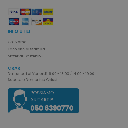
Google Privacy Policy
www.tuttodapersonali
INFO UTILI
recently_compared_product
Adobe Inc.
www.tuttodapersonali
Chi Siamo
Tecniche di Stampa
private_content_version
Adobe Inc.
Materiali Sostenibili
www.tuttodapersonali
ORARI
Dal Lunedì al Venerdì: 9:00 - 13:00 / 14:00 - 19:00
Sabato e Domenica Chiusi
POSSIAMO
AIUTARTI?
050 6390770
mage-cache-storage
Adobe Inc.
www.tuttodapersonali