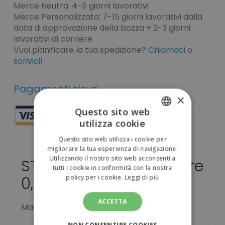
Merce Neutra: 4-5 giorni lavorativi
Merce Personalizzata: 7-15 giorni lavorativi dalla
data di approvazione della bozza + 2-3 giorni
lavorativi di corriere
Vuoi pianificare la tua spedizione?
Chiamaci
o
scrivici
!
Pagamenti sicuri
×
Questo sito web
utilizza cookie
ITALIAN
Questo sito web utilizza i cookie per
ENGLISH
migliorare la tua esperienza di navigazione.
Utilizzando il nostro sito web acconsenti a
STOMP da personalizzare
tutti i cookie in conformità con la nostra
policy per i cookie.
Leggi di più
0,04 €
ACCETTA
Matita con gomma.