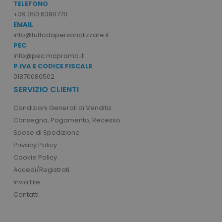
TELEFONO
I cookie strettamente necessari consentono le
+39 050 6390770
funzionalità principali del sito web come
EMAIL
l'accesso dell'utente e la gestione dell'account.
Il sito web non può essere utilizzato
info@tuttodapersonalizzare.it
correttamente senza i cookie strettamente
PEC
necessari.
info@pec.mcpromo.it
Nome
Provider
/
Dominio
P.IVA E CODICE FISCALE
01870080502
utm_source
www.tuttodapersonali
SERVIZIO CLIENTI
utm_campaign
www.tuttodapersonali
Condizioni Generali di Vendita
mage-cache-sessid
Adobe Inc.
www.tuttodapersonali
Consegna, Pagamento, Recesso
Spese di Spedizione
Privacy Policy
Cookie Policy
Accedi/Registrati
Invia File
Contatti
recently_viewed_product_previous
Adobe Inc.