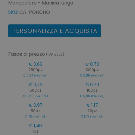
Monocolore - Manica lunga
SKU:
CA-PONCHO
PERSONALIZZA E ACQUISTA
Fasce di prezzo
(IVA escl.)
€ 0,69
€ 0,70
2500pz
1000pz
€ 0,84
€ 0,85
(IVA incl.)
(IVA incl.)
€ 0,73
€ 0,79
500pz
100pz
€ 0,89
€ 0,96
(IVA incl.)
(IVA incl.)
€ 0,97
€ 1,17
50pz
20pz
€ 1,18
€ 1,43
(IVA incl.)
(IVA incl.)
€ 1,46
1pz