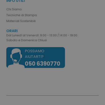
INFO UTILI
mage-messages
Adobe Inc.
Chi Siamo
www.tuttodapersonali
Tecniche di Stampa
Materiali Sostenibili
ORARI
Dal Lunedì al Venerdì: 9:00 - 13:00 / 14:00 - 19:00
Sabato e Domenica Chiusi
POSSIAMO
AIUTARTI?
050 6390770
product_data_storage
Adobe Inc.
www.tuttodapersonali
CookieScriptConsent
CookieScript
www.tuttodapersonali