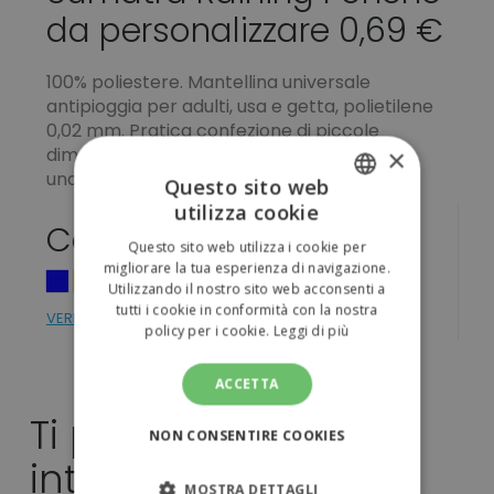
da personalizzare 0,69 €
100% poliestere. Mantellina universale
antipioggia per adulti, usa e getta, polietilene
0,02 mm. Pratica confezione di piccole
dimensioni. Confezionata singolarmente in
×
una pratica borsa in polietilene.
Questo sito web
utilizza cookie
ITALIAN
Colori
Questo sito web utilizza i cookie per
ENGLISH
migliorare la tua esperienza di navigazione.
Utilizzando il nostro sito web acconsenti a
tutti i cookie in conformità con la nostra
VERIFICA DISPONIBILITÁ
policy per i cookie.
Leggi di più
ACCETTA
Ti potrebbe
NON CONSENTIRE COOKIES
interessare anche...
MOSTRA DETTAGLI