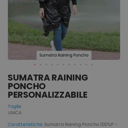
Sumatra Raining Poncho
Vai
all'inizio
SUMATRA RAINING
della
PONCHO
galleria
di
immagini
Taglie:
UNICA
Caratteristiche:
Sumatra Raining Poncho 100%P -