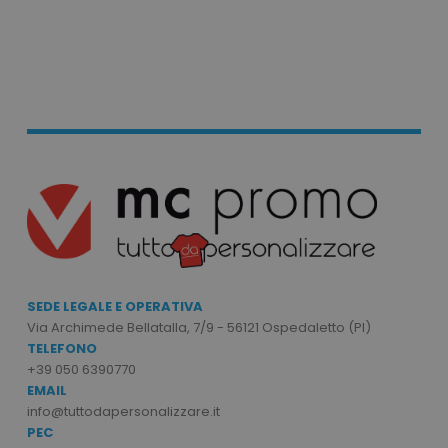
Il sito web non può essere utilizzato
correttamente senza i cookie strettamente
necessari.
Nome
Provider
/
Dominio
utm_source
www.tuttodapersonali
utm_campaign
www.tuttodapersonali
mage-cache-sessid
Adobe Inc.
www.tuttodapersonali
SEDE LEGALE E OPERATIVA
Via Archimede Bellatalla, 7/9 - 56121 Ospedaletto (PI)
TELEFONO
+39 050 6390770
recently_viewed_product_previous
EMAIL
Adobe Inc.
Google Privacy Policy
www.tuttodapersonali
info@tuttodapersonalizzare.it
PEC