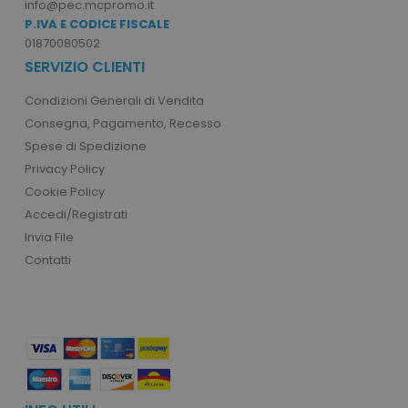
info@pec.mcpromo.it
P.IVA E CODICE FISCALE
01870080502
recently_compared_product
Adobe Inc.
www.tuttodapersonali
SERVIZIO CLIENTI
Condizioni Generali di Vendita
Consegna, Pagamento, Recesso
private_content_version
Adobe Inc.
www.tuttodapersonali
Spese di Spedizione
Privacy Policy
Cookie Policy
Accedi/Registrati
Invia File
Contatti
mage-cache-storage
Adobe Inc.
www.tuttodapersonali