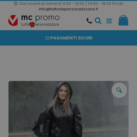
Dal Lunedì al Venerdì 9:00 - 13:00 / 14:00 - 18:00
Email:
20000 PRODOTTI
info@tuttodapersonalizzare.it
Salta
Il m
al
PRODOTTI COMPLETAMENTE PERSONALIZZABILI
contenuto
PAGAMENTI SICURI
Vai
alla
fine
della
galleria
di
immagini