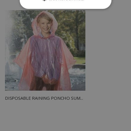
STRETTAMENTE NECESSARI
PERFORMANCE
TARGETING
FUNZIONALITÀ
NON CLASSIFICATI
Strettamente necessari
Performance
DISPOSABLE RAINING PONCHO SUMATRA FOR KIDS
Targeting
Funzionalità
Non classificati
I cookie strettamente necessari consentono le
funzionalità principali del sito web come
l'accesso dell'utente e la gestione dell'account.