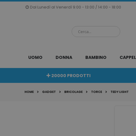
Salta
Dal Lunedì al Venerdì 9:00 - 13:00 / 14:00 - 18:00
al
contenuto
UOMO
DONNA
BAMBINO
CAPPEL
20000 PRODOTTI
HOME
GADGET
BRICOLAGE
TORCE
TEDY LIGHT
Vai
alla
fine
della
galleria
di