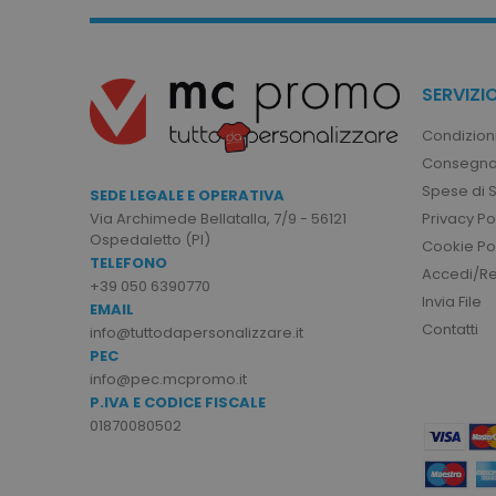
sito web non può essere ut
Nome
utm_source
SERVIZIO
utm_campaign
Condizioni
mage-cache-sessid
Consegna
Spese di 
SEDE LEGALE E OPERATIVA
Privacy Po
Via Archimede Bellatalla, 7/9 - 56121
recently_viewed_product
Ospedaletto (PI)
Cookie Po
TELEFONO
Google Priv
Accedi/Reg
+39 050 6390770
recently_compared_prod
Invia File
EMAIL
Contatti
info@tuttodapersonalizzare.it
private_content_version
PEC
info@pec.mcpromo.it
P.IVA E CODICE FISCALE
mage-cache-storage
01870080502