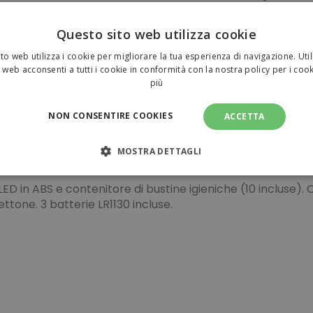
Vuoi pianificare la tua spe
Questo sito web utilizza cookie
Pagamenti sicuri
to web utilizza i cookie per migliorare la tua esperienza di navigazione. Util
 web acconsenti a tutti i cookie in conformità con la nostra policy per i coo
più
NON CONSENTIRE COOKIES
ACCETTA
Y LIGHT da personalizzare 0,35
MOSTRA DETTAGLI
NECESSARI
PERFORMANCE
TARGETING
FUNZI
LED in ABS e contenitore di bustine igieniche (10 incluse).
tone. 3 batterie LR1130 incluse.
TI
amente necessari
Performance
Targeting
Funzionalità
Non clas
sari consentono le funzionalità principali del sito web come l'accesso dell'utente e l