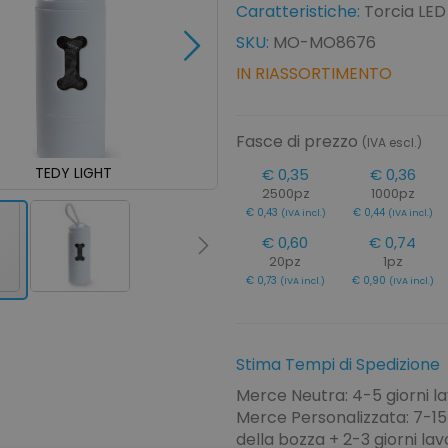
Caratteristiche:
Torcia LED
SKU:
MO-MO8676
IN RIASSORTIMENTO
Fasce di prezzo
(IVA escl.)
TEDY LIGHT
TEDY LIGHT
€ 0,35
€ 0,36
2500pz
1000pz
€ 0,43
€ 0,44
(IVA incl.)
(IVA incl.)
€ 0,60
€ 0,74
20pz
1pz
€ 0,73
€ 0,90
(IVA incl.)
(IVA incl.)
Stima Tempi di Spedizione
Merce Neutra: 4-5 giorni la
Merce Personalizzata: 7-15 
della bozza + 2-3 giorni lavo