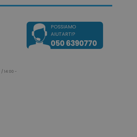
POSSIAMO
AIUTARTI?
okie attiva la pulizia della
050 6390770
e. Quando il cookie viene
zione back-end,
ulisce la memoria locale e
 cookie su true.
dotto dei prodotti
e per una facile
 / 14:00 -
dotto dei prodotti
e.
e un tempo univoci e
on il contenuto del cliente
ngano memorizzate nella
tilizzato per facilitare la
a cache dei contenuti sul
are il caricamento delle