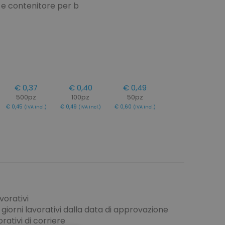
 e contenitore per b
€ 0,37
€ 0,40
€ 0,49
500pz
100pz
50pz
€ 0,45
€ 0,49
€ 0,60
(IVA incl.)
(IVA incl.)
(IVA incl.)
vorativi
giorni lavorativi dalla data di approvazione
rativi di corriere