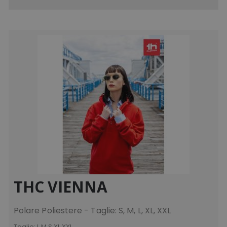
THC VIENNA
Polare Poliestere - Taglie: S, M, L, XL, XXL
Taglie:
L M S XL XXL