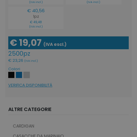
(IVA incl.)
(IVA incl.)
€ 40,56
1pz
€ 49,48
(IVA incl.)
€ 19,07
(IVA escl.)
product_data_storage
Adobe Inc.
www.tuttodapersonali
2500pz
€ 23,26
(IVA incl.)
Colori
VERIFICA DISPONIBILITÁ
CookieScriptConsent
CookieScript
www.tuttodapersonali
ALTRE CATEGORIE
CARDIGAN
CASACCHE DA MARINAIO