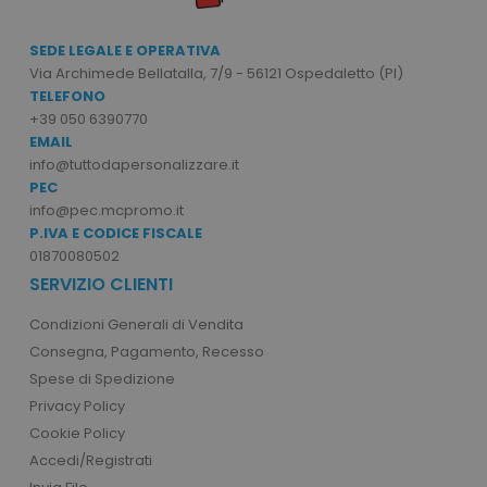
_hjSession_1367730
.tuttodap
ss_26182929_mage-cache-storage
www.tutt
SEDE LEGALE E OPERATIVA
_hjSessionUser_1367730
.tuttodap
Via Archimede Bellatalla, 7/9 - 56121 Ospedaletto (PI)
TELEFONO
ss_26182929_recently_compared_product
www.tutt
+39 050 6390770
ls_recently_viewed_product
www.tuttodapersona
ss_26182929_recently_viewed_product
www.tutt
EMAIL
config_id
www.tutt
info@tuttodapersonalizzare.it
_fbp
3 m
Meta Platform Inc.
PEC
.tuttodapersonalizzare.it
info@pec.mcpromo.it
_ga
1 anno 1
Google LLC
P.IVA E CODICE FISCALE
mese
.tuttodapersonalizzare.it
01870080502
SERVIZIO CLIENTI
Condizioni Generali di Vendita
test_cookie
15 mi
Google LLC
Consegna, Pagamento, Recesso
.doubleclick.net
Spese di Spedizione
Privacy Policy
Cookie Policy
Accedi/Registrati