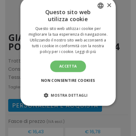
×
Questo sito web
utilizza cookie
ITALIAN
Questo sito web utilizza i cookie per
ENGLISH
GIACCA IN PILE
migliorare la tua esperienza di navigazione.
Utilizzando il nostro sito web acconsenti a
POLARTHERMÂ„¢ ZIP 1/4
tutti i cookie in conformità con la nostra
policy per i cookie.
Leggi di più
Trattamento di qualitÃ (antipilling).
ACCETTA
Conservazione del calore.
Tessuto traspirante.
NON CONSENTIRE COOKIES
Taglie:
L M S XL XS XXL
MOSTRA DETTAGLI
PERSONALIZZA E ACQUISTA
STRETTAMENTE NECESSARI
Fasce di prezzo
(IVA escl.)
PERFORMANCE
€ 16,43
€ 16,78