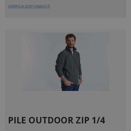
utm_campaign
www.tuttodapersonali
VERIFICA DISPONIBILITÁ
mage-cache-sessid
Adobe Inc.
www.tuttodapersonali
recently_viewed_product_previous
Adobe Inc.
Google Privacy Policy
www.tuttodapersonali
recently_compared_product
Adobe Inc.
www.tuttodapersonali
PILE OUTDOOR ZIP 1/4