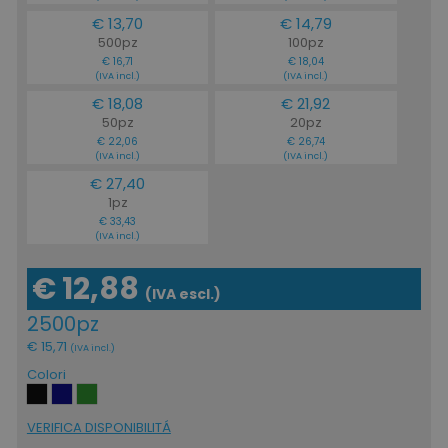
€ 13,70
€ 14,79
500pz
100pz
€ 16,71
€ 18,04
(IVA incl.)
(IVA incl.)
€ 18,08
€ 21,92
50pz
20pz
€ 22,06
€ 26,74
(IVA incl.)
(IVA incl.)
€ 27,40
1pz
€ 33,43
(IVA incl.)
€ 12,88
(IVA escl.)
2500pz
€ 15,71
(IVA incl.)
Colori
VERIFICA DISPONIBILITÁ