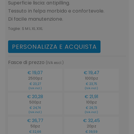
Superficie liscia: antipilling.
private_content_version
Adobe Inc.
www.tuttodapersonali
Tessuto in felpa morbido e confortevole.
Di facile manutenzione.
Taglie:
S M L XL XXL
PERSONALIZZA E ACQUISTA
mage-cache-storage
Adobe Inc.
Fasce di prezzo
www.tuttodapersonali
(IVA escl.)
€ 19,07
€ 19,47
2500pz
1000pz
€ 23,27
€ 23,75
(IVA incl.)
(IVA incl.)
€ 20,28
€ 21,91
500pz
100pz
mage-messages
Adobe Inc.
€ 24,74
€ 26,73
www.tuttodapersonali
(IVA incl.)
(IVA incl.)
€ 26,77
€ 32,45
50pz
20pz
€ 32,66
€ 39,59