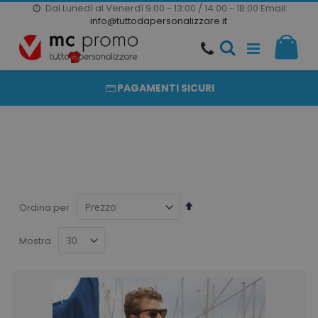
Dal Lunedì al Venerdì 9:00 - 13:00 / 14:00 - 18:00
Email:
20000 PRODOTTI
info@tuttodapersonalizzare.it
Salta
Il m
al
PRODOTTI COMPLETAMENTE PERSONALIZZABILI
contenuto
PAGAMENTI SICURI
Imposta
Ordina per
la
direzione
Mostra
decrescente