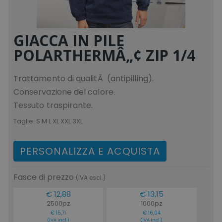
GIACCA IN PILE
POLARTHERMÂ„¢ ZIP 1/4
Trattamento di qualitÃ (antipilling).
Conservazione del calore.
Tessuto traspirante.
Taglie:
S M L XL XXL 3XL
PERSONALIZZA E ACQUISTA
Fasce di prezzo
(IVA escl.)
€ 12,88
€ 13,15
2500pz
1000pz
€ 15,71
€ 16,04
(IVA incl.)
(IVA incl.)