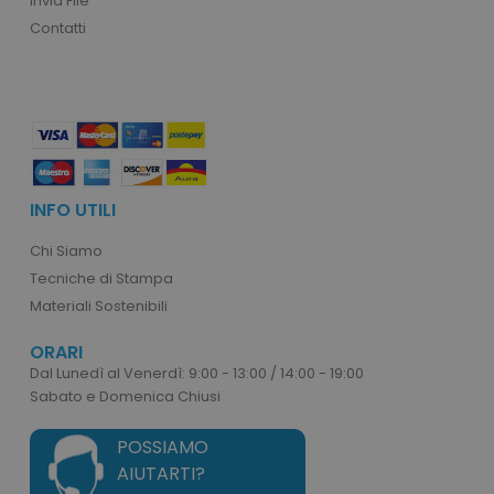
Invia File
ls_recently_compared_product_previous
www.tuttodapersona
Contatti
facebook_latest_uuid
1 o
Facebook
.www.tuttodapersonalizzare.it
INFO UTILI
Chi Siamo
ls_recently_viewed_product_previous
www.tuttodapersona
facebook_latest_uuid
1 m
Facebook
Tecniche di Stampa
www.tuttodapersonalizzare.it
_gid
1 giorno
Google LLC
Materiali Sostenibili
.tuttodapersonalizzare.it
ORARI
Dal Lunedì al Venerdì: 9:00 - 13:00 / 14:00 - 19:00
Sabato e Domenica Chiusi
ls_recently_compared_product
www.tuttodapersona
POSSIAMO
AIUTARTI?
IDE
1 a
Google LLC