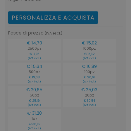
PERSONALIZZA E ACQUISTA
Fasce di prezzo
(IVA escl.)
€ 14,70
€ 15,02
2500pz
1000pz
€ 17,93
€ 18,32
(IVA incl.)
(IVA incl.)
€ 15,64
€ 16,89
500pz
100pz
€ 19,08
€ 20,61
(IVA incl.)
(IVA incl.)
€ 20,65
€ 25,03
50pz
20pz
€ 25,19
€ 30,54
(IVA incl.)
(IVA incl.)
€ 31,28
1pz
€ 38,16
(IVA incl.)