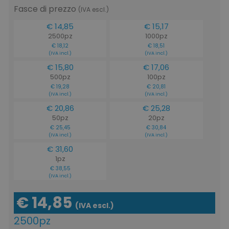
Fasce di prezzo
(IVA escl.)
mage-cache-storage
Adobe Inc.
www.tuttodapersonali
€ 14,85
€ 15,17
2500pz
1000pz
€ 18,12
€ 18,51
(IVA incl.)
(IVA incl.)
€ 15,80
€ 17,06
500pz
100pz
€ 19,28
€ 20,81
mage-messages
Adobe Inc.
(IVA incl.)
(IVA incl.)
www.tuttodapersonali
€ 20,86
€ 25,28
50pz
20pz
€ 25,45
€ 30,84
(IVA incl.)
(IVA incl.)
€ 31,60
1pz
€ 38,55
(IVA incl.)
€ 14,85
(IVA escl.)
2500pz
product_data_storage
Adobe Inc.
www.tuttodapersonali