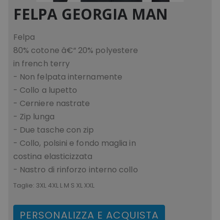
FELPA GEORGIA MAN
Felpa
80% cotone â€“ 20% polyestere
in french terry
- Non felpata internamente
- Collo a lupetto
- Cerniere nastrate
- Zip lunga
- Due tasche con zip
recently_viewed_product
Adobe Inc.
- Collo, polsini e fondo maglia in
www.tuttodapersonali
costina elasticizzata
- Nastro di rinforzo interno collo
Taglie:
3XL 4XL L M S XL XXL
recently_compared_product_previous
Adobe Inc.
www.tuttodapersonali
PERSONALIZZA E ACQUISTA