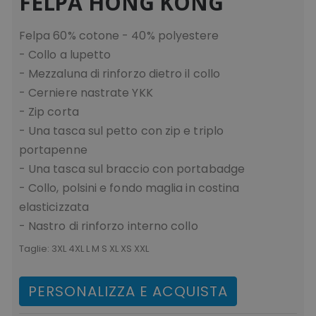
FELPA HONG KONG
Felpa 60% cotone - 40% polyestere
- Collo a lupetto
recently_viewed_product_previous
Adobe Inc.
- Mezzaluna di rinforzo dietro il collo
Google Privacy Policy
www.tuttodapersonali
- Cerniere nastrate YKK
- Zip corta
- Una tasca sul petto con zip e triplo
recently_compared_product
Adobe Inc.
portapenne
www.tuttodapersonali
- Una tasca sul braccio con portabadge
- Collo, polsini e fondo maglia in costina
private_content_version
Adobe Inc.
elasticizzata
www.tuttodapersonali
- Nastro di rinforzo interno collo
Taglie:
3XL 4XL L M S XL XS XXL
PERSONALIZZA E ACQUISTA