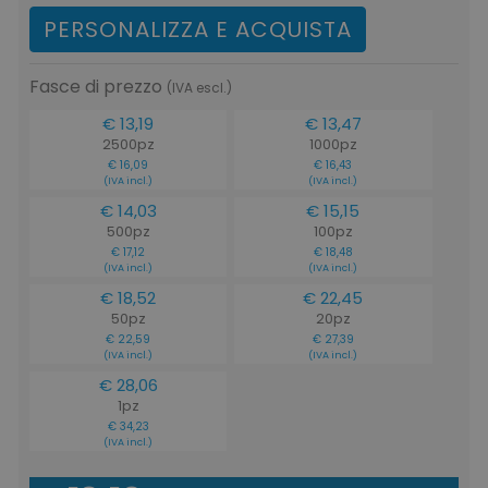
PERSONALIZZA E ACQUISTA
Fasce di prezzo
(IVA escl.)
€ 13,19
€ 13,47
2500pz
1000pz
€ 16,09
€ 16,43
(IVA incl.)
(IVA incl.)
€ 14,03
€ 15,15
500pz
100pz
€ 17,12
€ 18,48
(IVA incl.)
(IVA incl.)
€ 18,52
€ 22,45
50pz
20pz
€ 22,59
€ 27,39
(IVA incl.)
(IVA incl.)
€ 28,06
1pz
€ 34,23
(IVA incl.)