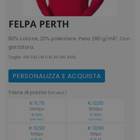
FELPA PERTH
80% cotone, 20% poliestere. Peso 290 g/mÂ². Con
garzatura.
Taglie:
4XL 5XL L M S XL XS XXL XXXL
PERSONALIZZA E ACQUISTA
Fasce di prezzo
(IVA escl.)
€ 11,75
€ 12,00
2500pz
1000pz
€ 14,33
€ 14,64
(IVA incl.)
(IVA incl.)
€ 12,50
€ 13,50
500pz
100pz
€ 15,25
€ 16,47