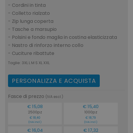
- Cordini in tinta
- Colletto rialzato
- Zip lunga coperta
- Tasche a marsupio
- Polsini e fondo maglia in costina elasticizzata
- Nastro di rinforzo interno collo
- Cuciture ribattute
Taglie:
3XL L M S XL XXL
PERSONALIZZA E ACQUISTA
Fasce di prezzo
(IVA escl.)
€ 15,08
€ 15,40
2500pz
1000pz
€ 18,40
€ 18,79
(IVA incl.)
(IVA incl.)
€ 16,04
€ 17,32