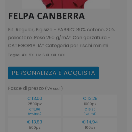
FELPA CANBERRA
ls_recently_viewed_product_previous
www.tuttodapersona
facebook_latest_uuid
1 m
Facebook
www.tuttodapersonalizzare.it
Fit: Regular, Big size - FABRIC: 80% cotone, 20%
_gid
1 giorno
Google LLC
.tuttodapersonalizzare.it
poliestere. Peso 290 g/mÂ². Con garzatura -
CATEGORIA: IÂº Categoria per rischi minimi
Taglie:
4XL 5XL L M S XL XXL XXXL
ls_recently_compared_product
www.tuttodapersona
PERSONALIZZA E ACQUISTA
IDE
1 a
Google LLC
.doubleclick.net
Fasce di prezzo
(IVA escl.)
_ga_BN6PK6XQRM
.tuttodapersonalizzare.it
1 anno 1
€ 13,00
€ 13,28
mese
2500pz
1000pz
€ 15,86
€ 16,20
(IVA incl.)
(IVA incl.)
€ 13,83
€ 14,94
500pz
100pz
form_key
Adobe Inc.