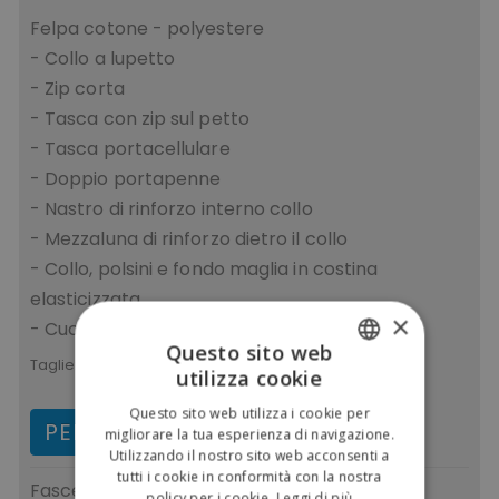
Felpa cotone - polyestere
- Collo a lupetto
- Zip corta
- Tasca con zip sul petto
- Tasca portacellulare
- Doppio portapenne
- Nastro di rinforzo interno collo
- Mezzaluna di rinforzo dietro il collo
- Collo, polsini e fondo maglia in costina
elasticizzata
×
- Cuciture ribattute
Questo sito web
Taglie:
3XL L M S XXL XL
utilizza cookie
ITALIAN
Questo sito web utilizza i cookie per
ENGLISH
PERSONALIZZA E ACQUISTA
migliorare la tua esperienza di navigazione.
Utilizzando il nostro sito web acconsenti a
tutti i cookie in conformità con la nostra
Fasce di prezzo
(IVA escl.)
policy per i cookie.
Leggi di più