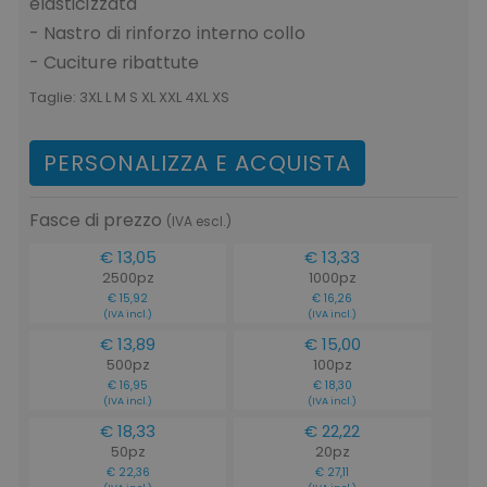
elasticizzata
- Nastro di rinforzo interno collo
- Cuciture ribattute
Taglie:
3XL L M S XL XXL 4XL XS
PERSONALIZZA E ACQUISTA
Fasce di prezzo
(IVA escl.)
€ 13,05
€ 13,33
2500pz
1000pz
€ 15,92
€ 16,26
(IVA incl.)
(IVA incl.)
€ 13,89
€ 15,00
500pz
100pz
€ 16,95
€ 18,30
(IVA incl.)
(IVA incl.)
€ 18,33
€ 22,22
50pz
20pz
€ 22,36
€ 27,11