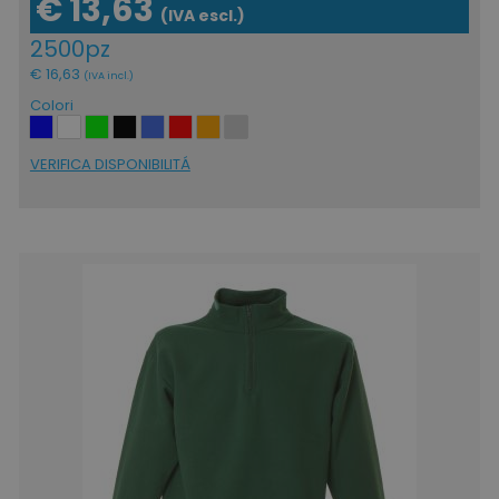
€ 13,63
(IVA escl.)
2500pz
€ 16,63
(IVA incl.)
Colori
VERIFICA DISPONIBILITÁ