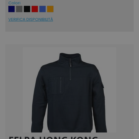
Colori
Strettamente necessari
Performance
Targeting
Funzionalità
VERIFICA DISPONIBILITÁ
Non classificati
I cookie strettamente necessari consentono le
funzionalità principali del sito web come
l'accesso dell'utente e la gestione dell'account.
Il sito web non può essere utilizzato
correttamente senza i cookie strettamente
necessari.
Nome
Provider
/
Dominio
utm_source
www.tuttodapersonali
utm_campaign
www.tuttodapersonali
mage-cache-sessid
Adobe Inc.
www.tuttodapersonali