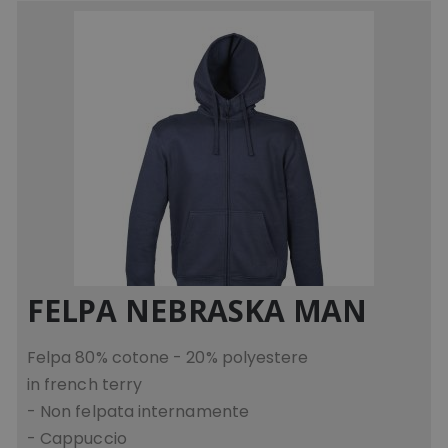
ls_mage-cache-storage
www.tuttodapersona
ls_mage-cache-storage-section-
www.tuttodapersona
invalidation
FELPA NEBRASKA MAN
Felpa 80% cotone - 20% polyestere
in french terry
- Non felpata internamente
- Cappuccio