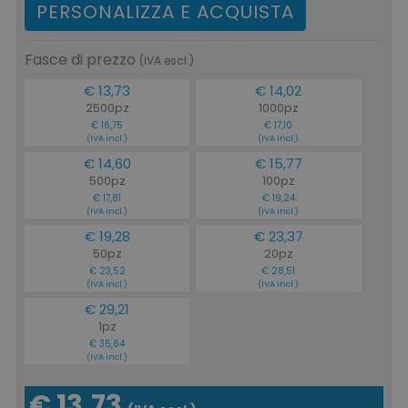
PERSONALIZZA E ACQUISTA
Fasce di prezzo
(IVA escl.)
€ 13,73
€ 14,02
2500pz
1000pz
€ 16,75
€ 17,10
(IVA incl.)
(IVA incl.)
€ 14,60
€ 15,77
500pz
100pz
€ 17,81
€ 19,24
(IVA incl.)
(IVA incl.)
€ 19,28
€ 23,37
50pz
20pz
€ 23,52
€ 28,51
(IVA incl.)
(IVA incl.)
€ 29,21
1pz
€ 35,64
(IVA incl.)
€ 13,73