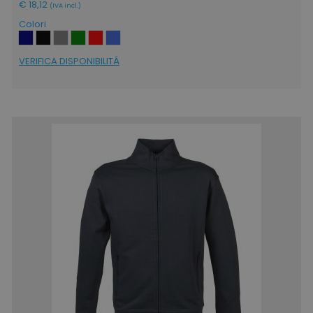
€ 18,12
(IVA incl.)
Colori
VERIFICA DISPONIBILITÁ
CookieScriptConsent
CookieScript
www.tuttodapersonali
PHPSESSID
PHP.net
.www.tuttodapersonali