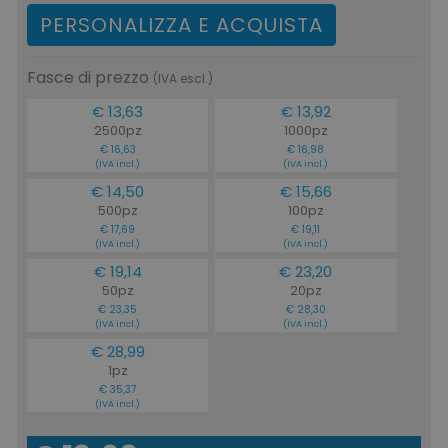
PERSONALIZZA E ACQUISTA
Fasce di prezzo
(IVA escl.)
€ 13,63
€ 13,92
2500pz
1000pz
€ 16,63
€ 16,98
(IVA incl.)
(IVA incl.)
€ 14,50
€ 15,66
500pz
100pz
€ 17,69
€ 19,11
(IVA incl.)
(IVA incl.)
€ 19,14
€ 23,20
50pz
20pz
€ 23,35
€ 28,30
(IVA incl.)
(IVA incl.)
€ 28,99
1pz
€ 35,37
(IVA incl.)