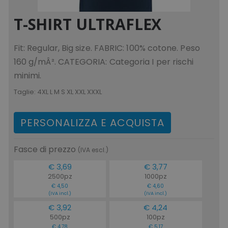
.tuttodapersonalizzare.it
_ga
1 anno 1
Google LLC
T-SHIRT ULTRAFLEX
mese
.tuttodapersonalizzare.it
Fit: Regular, Big size. FABRIC: 100% cotone. Peso
160 g/mÂ². CATEGORIA: Categoria I per rischi
test_cookie
15 mi
Google LLC
minimi.
.doubleclick.net
Taglie:
4XL L M S XL XXL XXXL
PERSONALIZZA E ACQUISTA
ls_recently_compared_product_previous
www.tuttodapersona
Fasce di prezzo
(IVA escl.)
€ 3,69
€ 3,77
facebook_latest_uuid
1 o
Facebook
.www.tuttodapersonalizzare.it
2500pz
1000pz
€ 4,50
€ 4,60
(IVA incl.)
(IVA incl.)
€ 3,92
€ 4,24
500pz
100pz
€ 4,78
€ 5,17