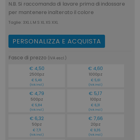
N.B. Si raccomanda di lavare prima di indossare
per mantenere inalterato il colore
Taglie:
3XL L M S XL XS XXL
PERSONALIZZA E ACQUISTA
Fasce di prezzo
(IVA escl.)
€ 4,50
€ 4,60
2500pz
1000pz
€ 5,49
€ 5,61
(IVA incl.)
(IVA incl.)
€ 4,79
€ 5,17
500pz
100pz
€ 5,84
€ 6,31
(IVA incl.)
(IVA incl.)
€ 6,32
€ 7,66
50pz
20pz
€ 7,71
€ 9,35
(IVA incl.)
(IVA incl.)