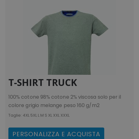
CookieScriptConsent
CookieScript
www.tuttodapersonali
T-SHIRT TRUCK
100% cotone 98% cotone 2% viscosa solo per il
colore grigio melange peso 160 g/m2
PHPSESSID
PHP.net
Taglie:
4XL 5XL L M S XL XXL XXXL
.www.tuttodapersonali
PERSONALIZZA E ACQUISTA