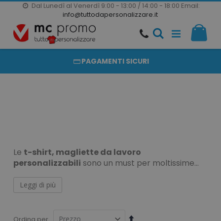
Dal Lunedì al Venerdì 9:00 - 13:00 / 14:00 - 18:00
Email:
20000 PRODOTTI
info@tuttodapersonalizzare.it
Salta
Il m
al
PRODOTTI COMPLETAMENTE PERSONALIZZABILI
contenuto
PAGAMENTI SICURI
Le
t-shirt, magliette da lavoro
personalizzabili
sono un must per moltissime
aziende, importante riferimento per chi vuole
migliorare la sua attività. Acquistare delle t-shirt
Leggi di più
T-shirt da lavoro
da lavoro personalizzate, è una buona occasione
per fare conoscere la propria identità di brand ai
personalizzabili
clienti.
Imposta
Ordina per