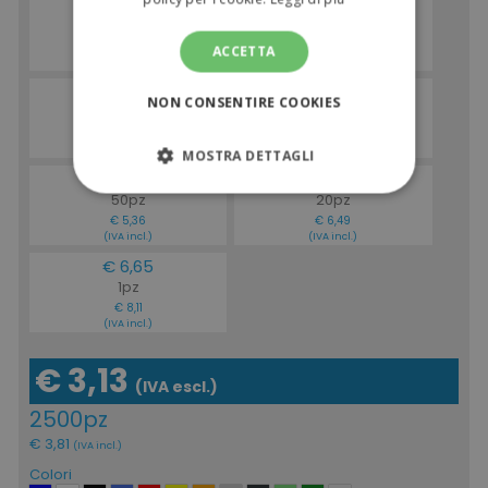
€ 3,13
€ 3,19
2500pz
1000pz
€ 3,82
€ 3,89
ACCETTA
(IVA incl.)
(IVA incl.)
€ 3,33
€ 3,59
NON CONSENTIRE COOKIES
500pz
100pz
€ 4,06
€ 4,38
(IVA incl.)
(IVA incl.)
MOSTRA DETTAGLI
€ 4,39
€ 5,32
50pz
20pz
STRETTAMENTE NECESSARI
€ 5,36
€ 6,49
(IVA incl.)
(IVA incl.)
PERFORMANCE
€ 6,65
1pz
TARGETING
€ 8,11
(IVA incl.)
FUNZIONALITÀ
€ 3,13
(IVA escl.)
NON CLASSIFICATI
2500pz
€ 3,81
(IVA incl.)
Colori