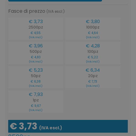
Fasce di prezzo
(IVA escl.)
€ 3,73
€ 3,80
2500pz
1000pz
€ 4,55
€ 4,64
(IVA incl.)
(IVA incl.)
€ 3,96
€ 4,28
500pz
100pz
€ 4,83
€ 5,22
(IVA incl.)
(IVA incl.)
€ 5,23
€ 6,34
50pz
20pz
€ 6,38
€ 7,73
recently_viewed_product
Adobe Inc.
(IVA incl.)
(IVA incl.)
www.tuttodapersonali
€ 7,93
1pz
€ 9,67
(IVA incl.)
recently_compared_product_previous
Adobe Inc.
€ 3,73
www.tuttodapersonali
(IVA escl.)