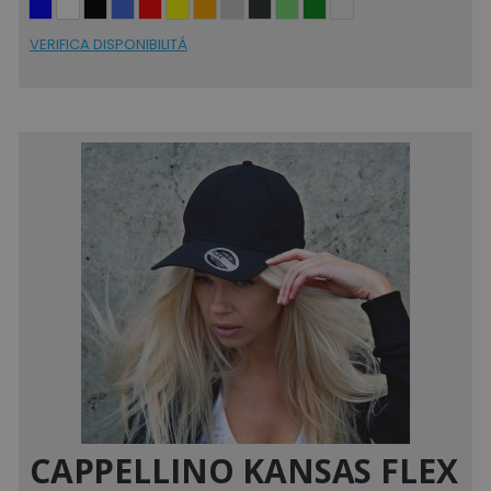
Strettamente necessari
Performance
VERIFICA DISPONIBILITÁ
Targeting
Funzionalità
Non classificati
I cookie strettamente necessari consentono le
funzionalità principali del sito web come
l'accesso dell'utente e la gestione dell'account.
Il sito web non può essere utilizzato
correttamente senza i cookie strettamente
necessari.
Nome
Provider
/
Dominio
utm_source
www.tuttodapersonali
utm_campaign
www.tuttodapersonali
mage-cache-sessid
Adobe Inc.
www.tuttodapersonali
CAPPELLINO KANSAS FLEX