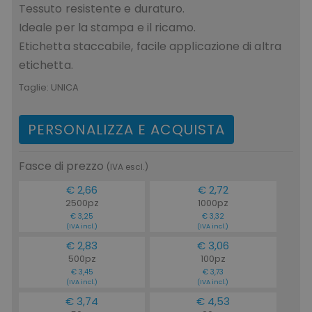
Tessuto resistente e duraturo.
Ideale per la stampa e il ricamo.
Etichetta staccabile, facile applicazione di altra
etichetta.
Taglie:
UNICA
PERSONALIZZA E ACQUISTA
Fasce di prezzo
(IVA escl.)
€ 2,66
€ 2,72
2500pz
1000pz
€ 3,25
€ 3,32
(IVA incl.)
(IVA incl.)
€ 2,83
€ 3,06
500pz
100pz
€ 3,45
€ 3,73
(IVA incl.)
(IVA incl.)
€ 3,74
€ 4,53