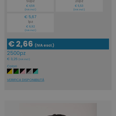
50pz
20pz
€ 4,56
€ 5,53
(IVA incl.)
(IVA incl.)
€ 5,67
1pz
€ 6,92
(IVA incl.)
€ 2,66
(IVA escl.)
2500pz
€ 3,25
(IVA incl.)
Colori
VERIFICA DISPONIBILITÁ