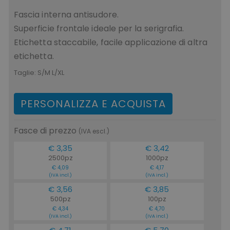
Fascia interna antisudore.
Superficie frontale ideale per la serigrafia.
Etichetta staccabile, facile applicazione di altra
recently_viewed_product_previous
Adobe Inc.
Google Privacy Policy
www.tuttodapersonali
etichetta.
Taglie:
S/M L/XL
PERSONALIZZA E ACQUISTA
recently_compared_product
Adobe Inc.
www.tuttodapersonali
Fasce di prezzo
(IVA escl.)
private_content_version
€ 3,35
€ 3,42
Adobe Inc.
www.tuttodapersonali
2500pz
1000pz
€ 4,09
€ 4,17
(IVA incl.)
(IVA incl.)
€ 3,56
€ 3,85
500pz
100pz
€ 4,34
€ 4,70
(IVA incl.)
(IVA incl.)