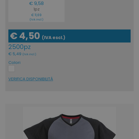
€ 9,58
1pz
€ 11,69
(IVA incl.)
€ 4,50
(IVA escl.)
2500pz
€ 5,49
(IVA incl.)
Colori
VERIFICA DISPONIBILITÁ