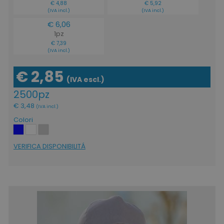
€ 4,88
€ 5,92
(IVA incl.)
(IVA incl.)
€ 6,06
1pz
€ 7,39
(IVA incl.)
€ 2,85
(IVA escl.)
2500pz
€ 3,48
(IVA incl.)
Colori
VERIFICA DISPONIBILITÁ