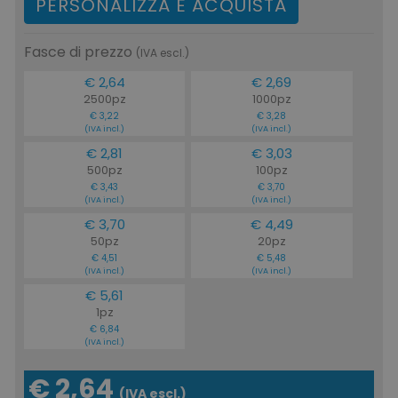
PERSONALIZZA E ACQUISTA
Fasce di prezzo
(IVA escl.)
€ 2,64
€ 2,69
2500pz
1000pz
€ 3,22
€ 3,28
(IVA incl.)
(IVA incl.)
€ 2,81
€ 3,03
500pz
100pz
€ 3,43
€ 3,70
(IVA incl.)
(IVA incl.)
€ 3,70
€ 4,49
50pz
20pz
€ 4,51
€ 5,48
(IVA incl.)
(IVA incl.)
€ 5,61
1pz
€ 6,84
(IVA incl.)
€ 2,64
(IVA escl.)