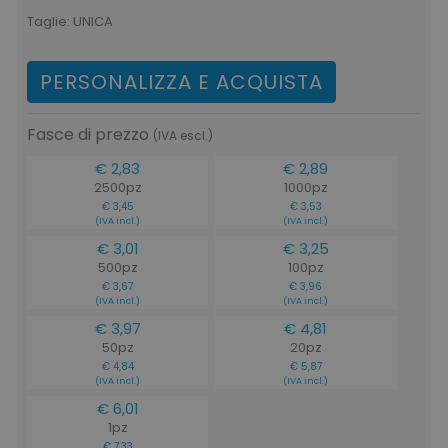
Taglie:
UNICA
PERSONALIZZA E ACQUISTA
Fasce di prezzo
(IVA escl.)
€ 2,83
€ 2,89
2500pz
1000pz
€ 3,45
€ 3,53
(IVA incl.)
(IVA incl.)
€ 3,01
€ 3,25
500pz
100pz
€ 3,67
€ 3,96
(IVA incl.)
(IVA incl.)
€ 3,97
€ 4,81
50pz
20pz
€ 4,84
€ 5,87
(IVA incl.)
(IVA incl.)
€ 6,01
1pz
€ 7,33