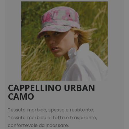
www.tuttodapersona
form_key
Adobe Inc.
.www.tuttodaperson
CAPPELLINO URBAN
mage-cache-storage-section-
Adobe Inc.
invalidation
www.tuttodapersona
CAMO
Tessuto morbido, spesso e resistente.
Tessuto morbido al tatto e traspirante,
confortevole da indossare.