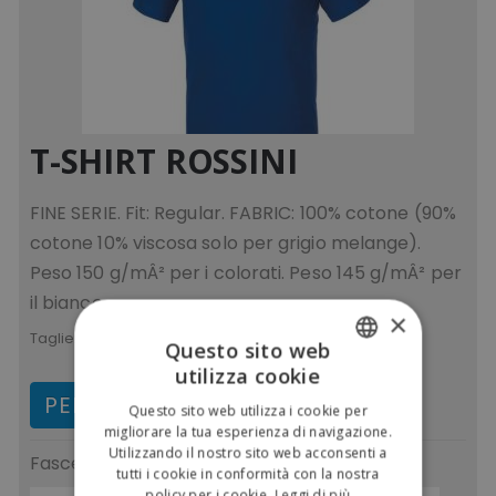
T-SHIRT ROSSINI
FINE SERIE. Fit: Regular. FABRIC: 100% cotone (90%
cotone 10% viscosa solo per grigio melange).
Peso 150 g/mÂ² per i colorati. Peso 145 g/mÂ² per
il bianco.
×
Taglie:
4XL 5XL L M S XL XS XXL XXXL
Questo sito web
utilizza cookie
ITALIAN
PERSONALIZZA E ACQUISTA
Questo sito web utilizza i cookie per
ENGLISH
migliorare la tua esperienza di navigazione.
Utilizzando il nostro sito web acconsenti a
Fasce di prezzo
(IVA escl.)
tutti i cookie in conformità con la nostra
policy per i cookie.
Leggi di più