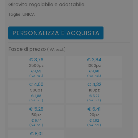
ls_mage-cache-storage
www.tuttodapersona
Girovita regolabile e adattabile.
Taglie:
UNICA
PERSONALIZZA E ACQUISTA
Fasce di prezzo
(IVA escl.)
€ 3,76
€ 3,84
2500pz
1000pz
€ 4,59
€ 4,68
(IVA incl.)
(IVA incl.)
ls_mage-cache-storage-section-
www.tuttodapersona
invalidation
€ 4,00
€ 4,32
500pz
100pz
€ 4,88
€ 5,27
(IVA incl.)
(IVA incl.)
€ 5,28
€ 6,41
50pz
20pz
€ 6,44
€ 7,82
(IVA incl.)
(IVA incl.)
€ 8,01