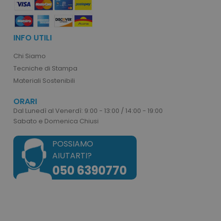
INFO UTILI
recently_compared_product
Adobe Inc.
www.tuttodapersonali
Chi Siamo
Tecniche di Stampa
Materiali Sostenibili
private_content_version
Adobe Inc.
www.tuttodapersonali
ORARI
Dal Lunedì al Venerdì: 9:00 - 13:00 / 14:00 - 19:00
Sabato e Domenica Chiusi
POSSIAMO
AIUTARTI?
050 6390770
mage-cache-storage
Adobe Inc.
www.tuttodapersonali