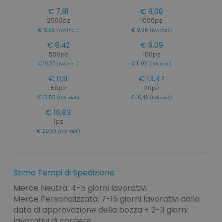
€ 7,91
€ 8,08
2500pz
1000pz
€ 9,65
€ 9,86
(IVA incl.)
(IVA incl.)
€ 8,42
€ 9,09
500pz
100pz
€ 10,27
€ 11,09
(IVA incl.)
(IVA incl.)
€ 11,11
€ 13,47
50pz
20pz
€ 13,55
€ 16,43
(IVA incl.)
(IVA incl.)
€ 16,83
1pz
€ 20,53
(IVA incl.)
Stima Tempi di Spedizione
Merce Neutra: 4-5 giorni lavorativi
Merce Personalizzata: 7-15 giorni lavorativi dalla
data di approvazione della bozza + 2-3 giorni
lavorativi di corriere