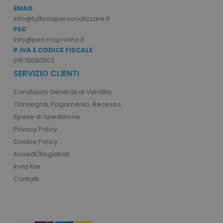
I cookie strettamente necessari consentono le
EMAIL
funzionalità principali del sito web come
l'accesso dell'utente e la gestione dell'account.
info@tuttodapersonalizzare.it
Il sito web non può essere utilizzato
PEC
correttamente senza i cookie strettamente
info@pec.mcpromo.it
necessari.
P.IVA E CODICE FISCALE
Nome
Provider
/
Dominio
01870080502
utm_source
www.tuttodapersonali
SERVIZIO CLIENTI
utm_campaign
www.tuttodapersonali
Condizioni Generali di Vendita
mage-cache-sessid
Adobe Inc.
Consegna, Pagamento, Recesso
www.tuttodapersonali
Spese di Spedizione
Privacy Policy
Cookie Policy
Accedi/Registrati
Invia File
Contatti
recently_viewed_product_previous
Adobe Inc.
Google Privacy Policy
www.tuttodapersonali