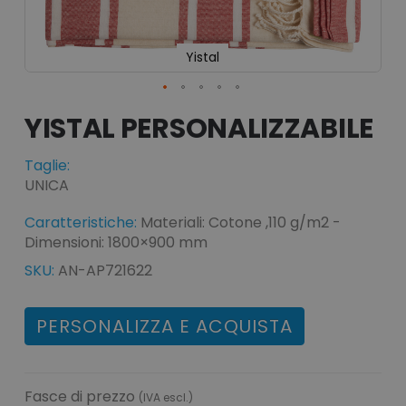
Yistal
Vai
all'inizio
YISTAL
della
galleria
Taglie:
di
immagini
UNICA
Caratteristiche:
Materiali: Cotone ,110 g/m2 -
Dimensioni: 1800×900 mm
SKU:
AN-AP721622
PERSONALIZZA E ACQUISTA
Fasce di prezzo
(IVA escl.)