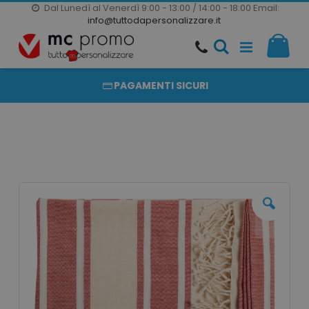
Dal Lunedì al Venerdì 9:00 - 13:00 / 14:00 - 18:00
Email:
20000 PRODOTTI
info@tuttodapersonalizzare.it
Salta
Il m
al
PRODOTTI COMPLETAMENTE PERSONALIZZABILI
contenuto
PAGAMENTI SICURI
Vai
alla
fine
della
galleria
di
immagini