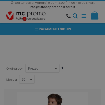
Dal Lunedì al Venerdì 9:00 - 13:00 / 14:00 - 18:00
Email:
20000 PRODOTTI
info@tuttodapersonalizzare.it
Salta
Il m
al
PRODOTTI COMPLETAMENTE PERSONALIZZABILI
contenuto
PAGAMENTI SICURI
Imposta
Ordina per
la
direzione
Mostra
decrescente