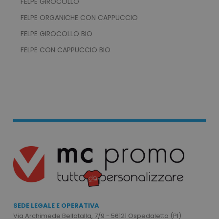
FELPE GIROCOLLO
I cookie strettamente necessari consentono le
FELPE ORGANICHE CON CAPPUCCIO
funzionalità principali del sito web come
l'accesso dell'utente e la gestione dell'account.
FELPE GIROCOLLO BIO
Il sito web non può essere utilizzato
correttamente senza i cookie strettamente
FELPE CON CAPPUCCIO BIO
necessari.
Nome
Provider
/
Dominio
utm_source
www.tuttodapersonali
utm_campaign
www.tuttodapersonali
mage-cache-sessid
Adobe Inc.
www.tuttodapersonali
SEDE LEGALE E OPERATIVA
Via Archimede Bellatalla, 7/9 - 56121 Ospedaletto (PI)
recently_viewed_product_previous
Adobe Inc.