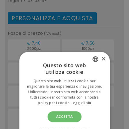
Taglie:
L XL XXL 3XL 4XL
PERSONALIZZA E ACQUISTA
Fasce di prezzo
(IVA escl.)
€ 7,40
€ 7,56
2500pz
1000pz
€ 9,03
€ 9,22
×
(IVA incl.)
(IVA incl.)
Questo sito web
€ 7,87
€ 8,50
utilizza cookie
500pz
100pz
ITALIAN
€ 9,60
€ 10,37
Questo sito web utilizza i cookie per
(IVA incl.)
(IVA incl.)
ENGLISH
migliorare la tua esperienza di navigazione.
€ 10,39
€ 12,60
Utilizzando il nostro sito web acconsenti a
50pz
20pz
tutti i cookie in conformità con la nostra
€ 12,68
€ 15,37
policy per i cookie.
Leggi di più
(IVA incl.)
(IVA incl.)
€ 15,75
ACCETTA
1pz
€ 19,21
(IVA incl.)