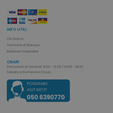
mage-messages
Adobe Inc.
www.tuttodapersonali
INFO UTILI
Chi Siamo
Tecniche di Stampa
Materiali Sostenibili
ORARI
Dal Lunedì al Venerdì: 9:00 - 13:00 / 14:00 - 19:00
Sabato e Domenica Chiusi
POSSIAMO
product_data_storage
Adobe Inc.
AIUTARTI?
www.tuttodapersonali
050 6390770