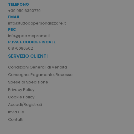
Google Privacy Policy
www.tuttodapersonali
TELEFONO
+39 050 6390770
EMAIL
info@tuttodapersonalizzare.it
PEC
recently_compared_product
Adobe Inc.
info@pec.mcpromo.it
www.tuttodapersonali
P.IVA E CODICE FISCALE
01870080502
SERVIZIO CLIENTI
private_content_version
Adobe Inc.
www.tuttodapersonali
Condizioni Generali di Vendita
Consegna, Pagamento, Recesso
Spese di Spedizione
Privacy Policy
Cookie Policy
Accedi/Registrati
Invia File
mage-cache-storage
Adobe Inc.
www.tuttodapersonali
Contatti