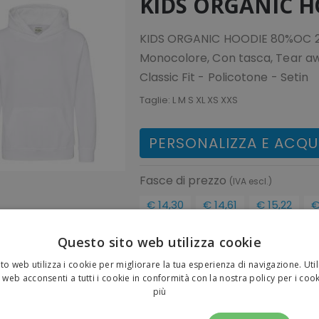
KIDS ORGANIC H
KIDS ORGANIC HOODIE 80%OC 2
Monocolore, Con tasca, Tear awa
Classic Fit - Policotone - Setin
Taglie:
L M S XL XS XXS
PERSONALIZZA E ACQU
Fasce di prezzo
(IVA escl.)
€ 14,30
€ 14,61
€ 15,22
€
2500pz
1000pz
500pz
€ 17,45
€ 17,82
€ 18,57
Questo sito web utilizza cookie
(IVA incl.)
(IVA incl.)
(IVA incl.)
(
€ 24,34
€ 30,43
to web utilizza i cookie per migliorare la tua esperienza di navigazione. Util
20pz
1pz
 web acconsenti a tutti i cookie in conformità con la nostra policy per i coo
€ 29,69
€ 37,12
più
(IVA incl.)
(IVA incl.)