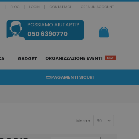
BLOG
LOGIN
CONTATTACI
CREA UN ACCOUNT
POSSIAMO AIUTARTI?
Il mio Carrello
050 6390770
ORGANIZZAZIONE EVENTI
CA
GADGET
NEW
PAGAMENTI SICURI
Mostra