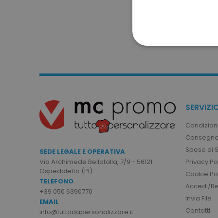
STRETTAMENTE 
NON CLASSIFICA
SERVIZIO
Strett
Condizioni
Consegna
I cookie strettamente neces
sito web non può essere ut
Spese di 
SEDE LEGALE E OPERATIVA
Nome
Privacy Po
Via Archimede Bellatalla, 7/9 - 56121
Ospedaletto (PI)
Cookie Po
utm_source
TELEFONO
Accedi/Reg
utm_campaign
+39 050 6390770
Invia File
EMAIL
mage-cache-sessid
Contatti
info@tuttodapersonalizzare.it