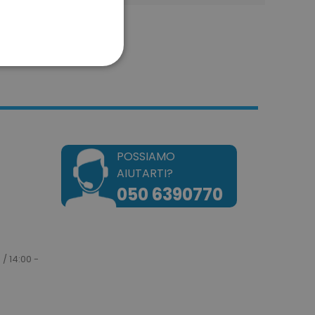
ONALITÀ
POSSIAMO
AIUTARTI?
sificati
050 6390770
a gestione dell'account. Il
 / 14:00 -
okie attiva la pulizia della
e. Quando il cookie viene
zione back-end,