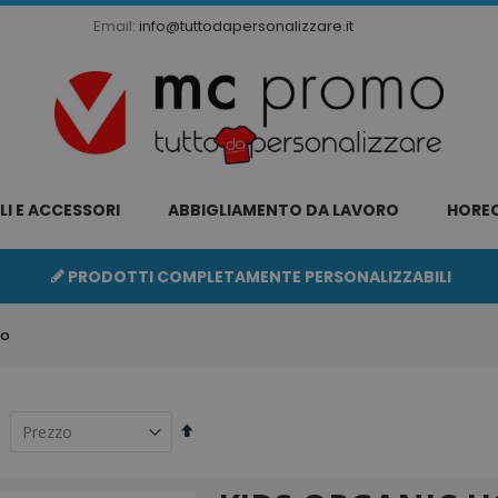
Email:
info@tuttodapersonalizzare.it
LI E ACCESSORI
ABBIGLIAMENTO DA LAVORO
HORE
PRODOTTI COMPLETAMENTE PERSONALIZZABILI
IO
Imposta
la
direzione
decrescente