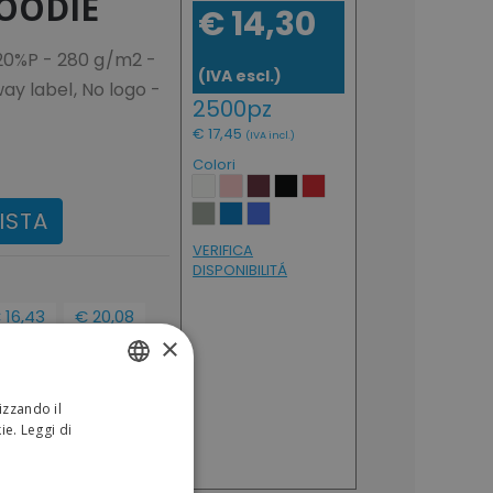
OODIE
€ 14,30
0%P - 280 g/m2 -
(IVA escl.)
y label, No logo -
2500pz
€ 17,45
(IVA incl.)
Colori
ISTA
VERIFICA
DISPONIBILITÁ
 16,43
€ 20,08
100pz
50pz
×
€ 20,04
€ 24,50
IVA incl.)
(IVA incl.)
izzando il
ITALIAN
kie.
Leggi di
ENGLISH