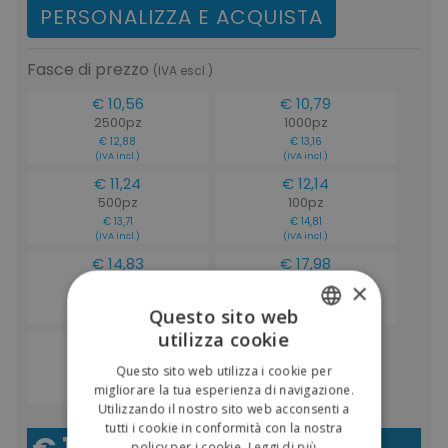
PERSONALIZZA E ACQUISTA
Fasce di prezzo
(IVA escl.)
€ 10,56
€ 10,79
2500pz
1000pz
€ 12,88
€ 13,16
(IVA incl.)
(IVA incl.)
€ 11,24
€ 12,14
500pz
100pz
€ 13,71
€ 14,81
(IVA incl.)
(IVA incl.)
€ 14,83
€ 17,98
50pz
20pz
×
€ 18,09
€ 21,94
Questo sito web
(IVA incl.)
(IVA incl.)
utilizza cookie
€ 22,48
ITALIAN
1pz
Questo sito web utilizza i cookie per
ENGLISH
€ 27,43
migliorare la tua esperienza di navigazione.
(IVA incl.)
Utilizzando il nostro sito web acconsenti a
tutti i cookie in conformità con la nostra
policy per i cookie.
Leggi di più