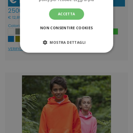
€ 10,56
(IVA escl.)
2500pz
ACCETTA
€ 12,89
(IVA incl.)
Colori
NON CONSENTIRE COOKIES
MOSTRA DETTAGLI
VERIFICA DISPONIBILITÁ
STRETTAMENTE NECESSARI
PERFORMANCE
TARGETING
FUNZIONALITÀ
NON CLASSIFICATI