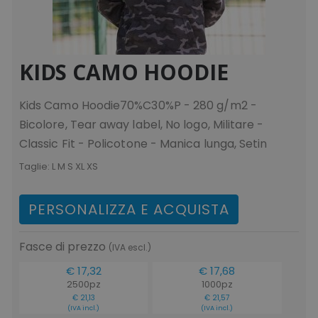
KIDS CAMO HOODIE
Kids Camo Hoodie70%C30%P - 280 g/m2 -
Bicolore, Tear away label, No logo, Militare -
Classic Fit - Policotone - Manica lunga, Setin
Taglie:
L M S XL XS
PERSONALIZZA E ACQUISTA
Fasce di prezzo
(IVA escl.)
€ 17,32
€ 17,68
2500pz
1000pz
€ 21,13
€ 21,57
(IVA incl.)
(IVA incl.)