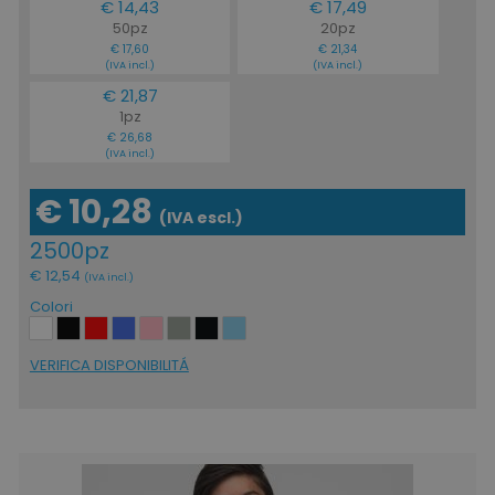
€ 14,43
€ 17,49
50pz
20pz
€ 17,60
€ 21,34
(IVA incl.)
(IVA incl.)
€ 21,87
1pz
€ 26,68
(IVA incl.)
€ 10,28
(IVA escl.)
2500pz
€ 12,54
(IVA incl.)
Colori
VERIFICA DISPONIBILITÁ