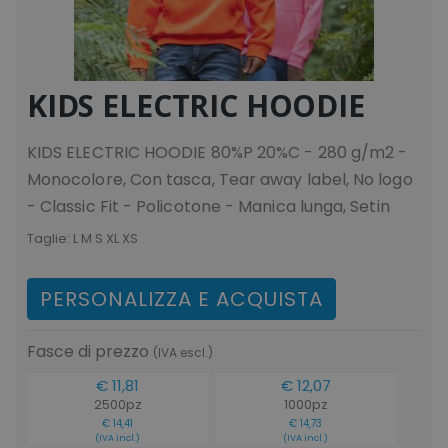
Strettamente necessari
Performance
Targeting
Funzionalità
Non classificati
KIDS ELECTRIC HOODIE
I cookie strettamente necessari consentono le
funzionalità principali del sito web come
l'accesso dell'utente e la gestione dell'account.
KIDS ELECTRIC HOODIE 80%P 20%C - 280 g/m2 -
Il sito web non può essere utilizzato
Monocolore, Con tasca, Tear away label, No logo
correttamente senza i cookie strettamente
necessari.
- Classic Fit - Policotone - Manica lunga, Setin
Nome
Provider
/
Dominio
Taglie:
L M S XL XS
utm_source
www.tuttodapersonali
utm_campaign
www.tuttodapersonali
PERSONALIZZA E ACQUISTA
mage-cache-sessid
Adobe Inc.
www.tuttodapersonali
Fasce di prezzo
(IVA escl.)
€ 11,81
€ 12,07
2500pz
1000pz
€ 14,41
€ 14,73
(IVA incl.)
(IVA incl.)