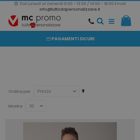
Dal Lunedì al Venerdì 9:00 - 13:00 / 14:00 - 18:00
Email:
20000 PRODOTTI
info@tuttodapersonalizzare.it
Salta
Il m
al
PRODOTTI COMPLETAMENTE PERSONALIZZABILI
contenuto
PAGAMENTI SICURI
Imposta
Ordina per
la
direzione
Mostra
decrescente