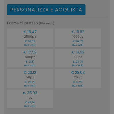
PERSONALIZZA E ACQUISTA
Fasce di prezzo
(IVA escl.)
€ 16,47
€ 16,82
2500pz
1000pz
€ 20,09
€ 20,52
(IVA incl.)
(IVA incl.)
€ 17,52
€ 18,92
500pz
100pz
€ 21,37
€ 23,08
(IVA incl.)
(IVA incl.)
€ 23,12
€ 28,03
50pz
20pz
€ 28,21
€ 34,20
(IVA incl.)
(IVA incl.)
€ 35,03
1pz
€ 42,74
(IVA incl.)