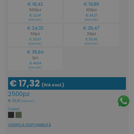
€ 18,42
€ 19,89
500pz
100pz
€ 22,47
€ 24,27
(IVA incl.)
(IVA incl.)
€ 24,32
€ 29,47
50pz
20pz
€ 29,67
€ 35,95
(IVA incl.)
(IVA incl.)
€ 36,84
1pz
€ 44,94
(IVA incl.)
€ 17,32
(IVA escl.)
2500pz
€ 21,12
(IVA incl.)
Colori
VERIFICA DISPONIBILITÁ