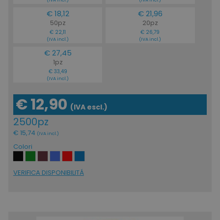
ls_mage-cache-storage
www.tuttodapersona
€ 18,12
€ 21,96
50pz
20pz
€ 22,11
€ 26,79
(IVA incl.)
(IVA incl.)
€ 27,45
1pz
€ 33,49
(IVA incl.)
€ 12,90
(IVA escl.)
2500pz
ls_mage-cache-storage-section-
www.tuttodapersona
€ 15,74
invalidation
(IVA incl.)
Colori
VERIFICA DISPONIBILITÁ