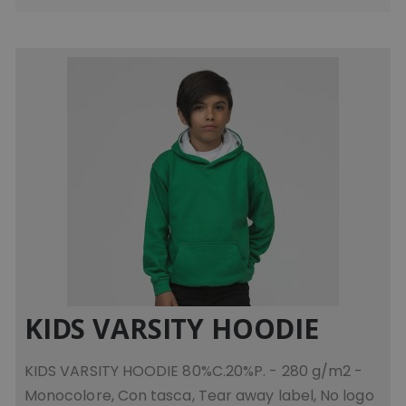
mage-cache-storage
Adobe Inc.
www.tuttodapersonali
mage-messages
Adobe Inc.
www.tuttodapersonali
KIDS VARSITY HOODIE
KIDS VARSITY HOODIE 80%C.20%P. - 280 g/m2 -
product_data_storage
Adobe Inc.
Monocolore, Con tasca, Tear away label, No logo
www.tuttodapersonali