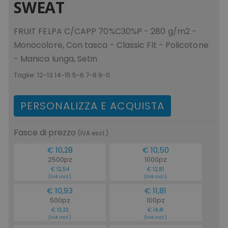
SWEAT
FRUIT FELPA C/CAPP 70%C30%P - 280 g/m2 -
Monocolore, Con tasca - Classic Fit - Policotone
- Manica lunga, Setin
Taglie:
12-13 14-15 5-6 7-8 9-11
PERSONALIZZA E ACQUISTA
Fasce di prezzo
(IVA escl.)
€ 10,28
€ 10,50
2500pz
1000pz
€ 12,54
€ 12,81
(IVA incl.)
(IVA incl.)
€ 10,93
€ 11,81
500pz
100pz
€ 13,33
€ 14,41
(IVA incl.)
(IVA incl.)