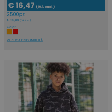
€ 16,47
(IVA escl.)
2500pz
€ 20,09
(IVA incl.)
Colori
VERIFICA DISPONIBILITÁ