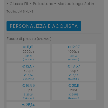
- Classic Fit - Policotone - Manica lunga, Setin
Taglie:
L M S XL XS
PERSONALIZZA E ACQUISTA
CookieScriptConsent
CookieScript
www.tuttodapersonali
Fasce di prezzo
(IVA escl.)
€ 11,81
€ 12,07
2500pz
1000pz
€ 14,41
€ 14,73
(IVA incl.)
(IVA incl.)
€ 12,57
€ 13,57
500pz
100pz
€ 15,34
€ 16,56
(IVA incl.)
(IVA incl.)
€ 16,59
€ 20,11
PHPSESSID
PHP.net
50pz
20pz
.www.tuttodapersonali
€ 20,24
€ 24,53
(IVA incl.)
(IVA incl.)
€ 25,14