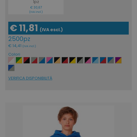
1pz
€ 30,67
(IVA incl.)
€ 11,81
(IVA escl.)
2500pz
€ 14,41
(IVA incl.)
Colori
VERIFICA DISPONIBILITÁ
recently_viewed_product
Adobe Inc.
www.tuttodapersonali
recently_compared_product_previous
Adobe Inc.
www.tuttodapersonali