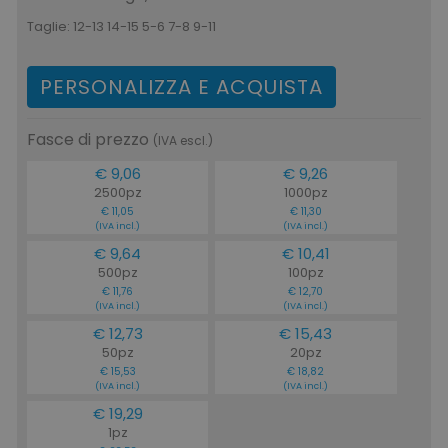
Taglie:
12-13 14-15 5-6 7-8 9-11
PERSONALIZZA E ACQUISTA
Fasce di prezzo
(IVA escl.)
€ 9,06
€ 9,26
2500pz
1000pz
€ 11,05
€ 11,30
(IVA incl.)
(IVA incl.)
€ 9,64
€ 10,41
500pz
100pz
€ 11,76
€ 12,70
(IVA incl.)
(IVA incl.)
€ 12,73
€ 15,43
50pz
20pz
€ 15,53
€ 18,82
(IVA incl.)
(IVA incl.)
€ 19,29
1pz