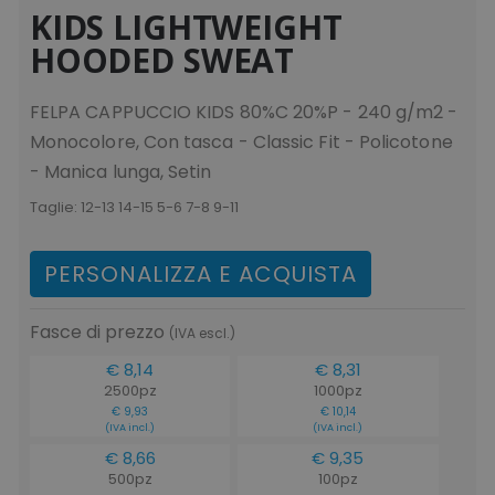
KIDS LIGHTWEIGHT
HOODED SWEAT
FELPA CAPPUCCIO KIDS 80%C 20%P - 240 g/m2 -
Monocolore, Con tasca - Classic Fit - Policotone
- Manica lunga, Setin
Taglie:
12-13 14-15 5-6 7-8 9-11
PERSONALIZZA E ACQUISTA
Fasce di prezzo
(IVA escl.)
€ 8,14
€ 8,31
2500pz
1000pz
€ 9,93
€ 10,14
(IVA incl.)
(IVA incl.)
€ 8,66
€ 9,35
500pz
100pz