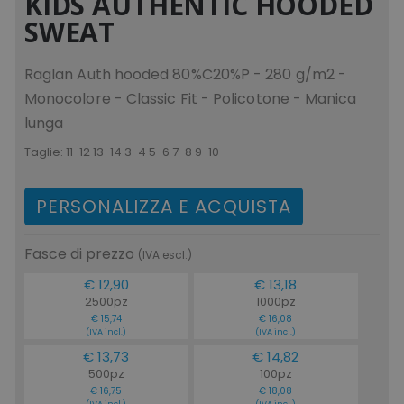
KIDS AUTHENTIC HOODED
www.tuttodapersona
SWEAT
Raglan Auth hooded 80%C20%P - 280 g/m2 -
Monocolore - Classic Fit - Policotone - Manica
lunga
form_key
Adobe Inc.
.www.tuttodaperson
Taglie:
11-12 13-14 3-4 5-6 7-8 9-10
PERSONALIZZA E ACQUISTA
Fasce di prezzo
(IVA escl.)
mage-cache-storage-section-
Adobe Inc.
invalidation
www.tuttodapersona
€ 12,90
€ 13,18
2500pz
1000pz
€ 15,74
€ 16,08
(IVA incl.)
(IVA incl.)
€ 13,73
€ 14,82
500pz
100pz
€ 16,75
€ 18,08
(IVA incl.)
(IVA incl.)