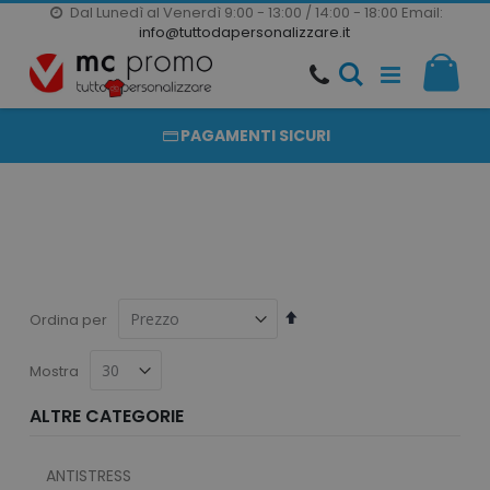
Dal Lunedì al Venerdì 9:00 - 13:00 / 14:00 - 18:00
Email:
20000 PRODOTTI
info@tuttodapersonalizzare.it
Salta
Il m
al
PRODOTTI COMPLETAMENTE PERSONALIZZABILI
contenuto
PAGAMENTI SICURI
Imposta
Ordina per
la
direzione
Mostra
decrescente
ALTRE CATEGORIE
ANTISTRESS