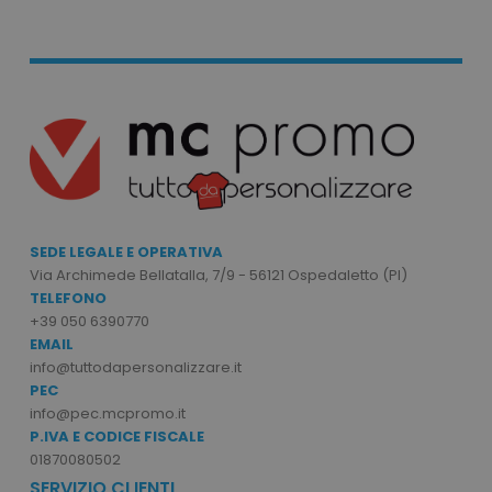
Strettamente necessari
Performance
Targeting
Funzionalità
Non classificati
I cookie strettamente necessari consentono le
funzionalità principali del sito web come
l'accesso dell'utente e la gestione dell'account.
Il sito web non può essere utilizzato
correttamente senza i cookie strettamente
SEDE LEGALE E OPERATIVA
necessari.
Via Archimede Bellatalla, 7/9 - 56121 Ospedaletto (PI)
Nome
Provider
/
Dominio
TELEFONO
utm_source
www.tuttodapersonali
+39 050 6390770
EMAIL
utm_campaign
www.tuttodapersonali
info@tuttodapersonalizzare.it
mage-cache-sessid
Adobe Inc.
PEC
www.tuttodapersonali
info@pec.mcpromo.it
P.IVA E CODICE FISCALE
01870080502
SERVIZIO CLIENTI