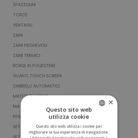
SPAZZOLINI
TORCE
VENTAGLI
ZAINI
ZAINI PIEGHEVOLI
ZAINI TERMICI
BORSE IN POLIESTERE
GUANTI TOUCH SCREEN
OMBRELLI AUTOMATICI
MATITE DI LEGNO
×
MATITE DI PLASTICA
Questo sito web
utilizza cookie
PENNE DI PLASTICA
ITALIAN
SET PASTELLI
Questo sito web utilizza i cookie per
ENGLISH
migliorare la tua esperienza di navigazione.
SET SPAZZOLINI DA DENTI
Utilizzando il nostro sito web acconsenti a