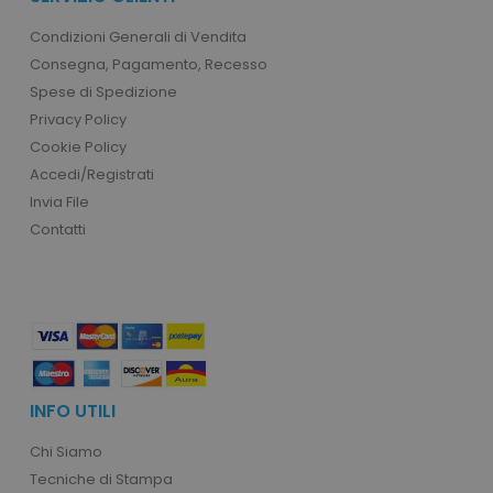
Condizioni Generali di Vendita
Consegna, Pagamento, Recesso
Spese di Spedizione
Privacy Policy
recently_viewed_product_previous
Adobe Inc.
Cookie Policy
Google Privacy Policy
www.tuttodapersonali
Accedi/Registrati
Invia File
Contatti
recently_compared_product
Adobe Inc.
www.tuttodapersonali
private_content_version
Adobe Inc.
www.tuttodapersonali
INFO UTILI
Chi Siamo
Tecniche di Stampa