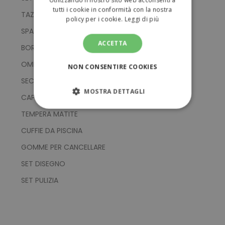
tutti i cookie in conformità con la nostra
TAZZE
policy per i cookie.
Leggi di più
SPAZZOLINI DA DENTI
ACCETTA
BORRACCE PIEGHEVOLI
OMBRELLI MANUALI
NON CONSENTIRE COOKIES
SECCHIELLI DA SPIAGGIA
MOSTRA DETTAGLI
CAPPELLI DI PAGLIA E SIMILI
STRETTAMENTE NECESSARI
TEMPERA MATITE
CUFFIE DA PISCINA
PERFORMANCE
GOMME PER CANCELLARE
TARGETING
SET DISEGNO
SET PULIZIA
FUNZIONALITÀ
NON CLASSIFICATI