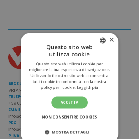
×
Questo sito web
utilizza cookie
ITALIAN
Questo sito web utilizza i cookie per
ENGLISH
migliorare la tua esperienza di navigazione.
Utilizzando il nostro sito web acconsenti a
tutti i cookie in conformità con la nostra
SEDE LEGALE E OPERATIVA
policy per i cookie.
Leggi di più
Via Archimede Bellatalla, 7/9 - 56121 Ospedaletto (PI)
TELEFONO
ACCETTA
+39 050 6390770
EMAIL
info@tuttodapersonalizzare.it
NON CONSENTIRE COOKIES
PEC
info@pec.mcpromo.it
MOSTRA DETTAGLI
P.IVA E CODICE FISCALE