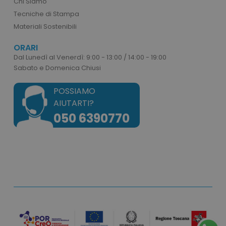
Chi Siamo
correttamente senza i cookie strettamente
Tecniche di Stampa
necessari.
Materiali Sostenibili
Nome
Provider
/
Dominio
utm_source
www.tuttodapersonali
ORARI
Dal Lunedì al Venerdì: 9:00 - 13:00 / 14:00 - 19:00
utm_campaign
www.tuttodapersonali
Sabato e Domenica Chiusi
mage-cache-sessid
Adobe Inc.
www.tuttodapersonali
POSSIAMO
AIUTARTI?
050 6390770
recently_viewed_product_previous
Adobe Inc.
Google Privacy Policy
www.tuttodapersonali