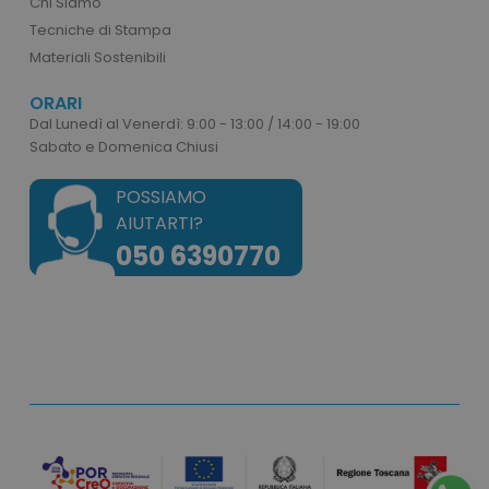
Chi Siamo
correttamente senza i cookie strettamente
Tecniche di Stampa
necessari.
Materiali Sostenibili
Nome
Provider
/
Dominio
utm_source
www.tuttodapersonali
ORARI
Dal Lunedì al Venerdì: 9:00 - 13:00 / 14:00 - 19:00
utm_campaign
www.tuttodapersonali
Sabato e Domenica Chiusi
mage-cache-sessid
Adobe Inc.
www.tuttodapersonali
POSSIAMO
AIUTARTI?
050 6390770
recently_viewed_product_previous
Adobe Inc.
Google Privacy Policy
www.tuttodapersonali