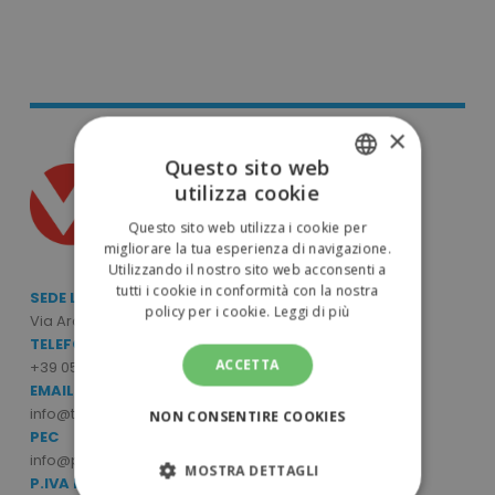
×
Questo sito web
utilizza cookie
ITALIAN
Questo sito web utilizza i cookie per
ENGLISH
migliorare la tua esperienza di navigazione.
Utilizzando il nostro sito web acconsenti a
tutti i cookie in conformità con la nostra
SEDE LEGALE E OPERATIVA
policy per i cookie.
Leggi di più
Via Archimede Bellatalla, 7/9 - 56121 Ospedaletto (PI)
TELEFONO
ACCETTA
+39 050 6390770
EMAIL
info@tuttodapersonalizzare.it
NON CONSENTIRE COOKIES
PEC
info@pec.mcpromo.it
MOSTRA DETTAGLI
P.IVA E CODICE FISCALE