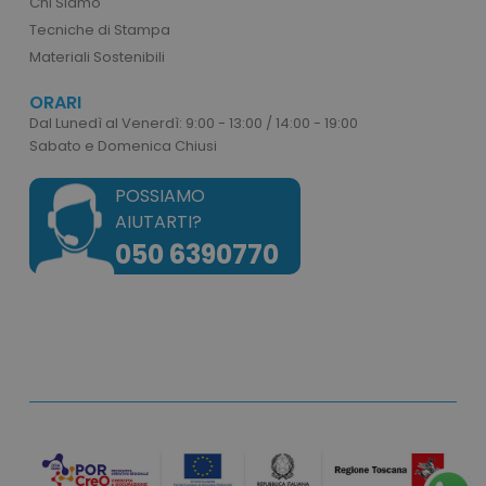
Chi Siamo
correttamente senza i cookie strettamente
Tecniche di Stampa
necessari.
Materiali Sostenibili
Nome
Provider
/
Dominio
utm_source
www.tuttodapersonali
ORARI
Dal Lunedì al Venerdì: 9:00 - 13:00 / 14:00 - 19:00
Sabato e Domenica Chiusi
utm_campaign
www.tuttodapersonali
POSSIAMO
AIUTARTI?
private_content_version
Adobe Inc.
www.tuttodapersonali
050 6390770
PHPSESSID
Google Privacy Policy
PHP.net
.www.tuttodapersonali