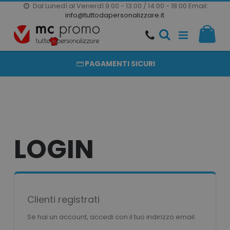
Dal Lunedì al Venerdì 9:00 - 13:00 / 14:00 - 18:00
Email:
20000 PRODOTTI
info@tuttodapersonalizzare.it
Salta
Il m
al
PRODOTTI COMPLETAMENTE PERSONALIZZABILI
contenuto
PAGAMENTI SICURI
LOGIN
Clienti registrati
Se hai un account, accedi con il tuo indirizzo email.