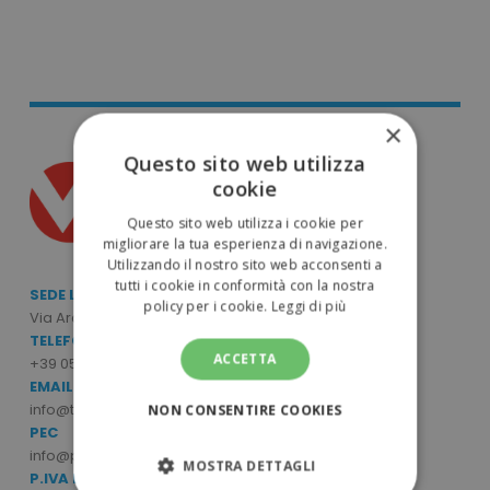
×
Questo sito web utilizza
cookie
Questo sito web utilizza i cookie per
migliorare la tua esperienza di navigazione.
Utilizzando il nostro sito web acconsenti a
tutti i cookie in conformità con la nostra
SEDE LEGALE E OPERATIVA
policy per i cookie.
Leggi di più
Via Archimede Bellatalla, 7/9 - 56121 Ospedaletto (PI)
TELEFONO
ACCETTA
+39 050 6390770
EMAIL
info@tuttodapersonalizzare.it
NON CONSENTIRE COOKIES
PEC
info@pec.mcpromo.it
MOSTRA DETTAGLI
P.IVA E CODICE FISCALE