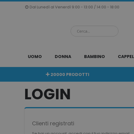
Salta
Dal Lunedì al Venerdì 9:00 - 13:00 / 14:00 - 18:00
al
contenuto
UOMO
DONNA
BAMBINO
CAPPEL
20000 PRODOTTI
LOGIN
Clienti registrati
Se hai un account, accedi con il tuo indirizzo email.