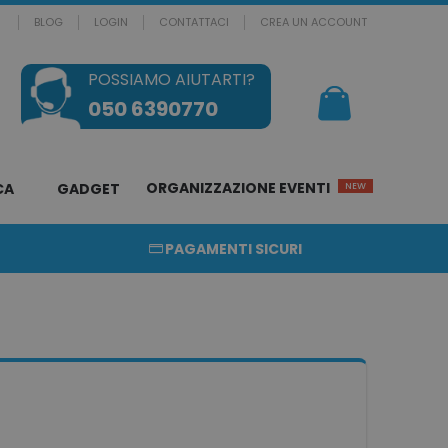
BLOG
LOGIN
CONTATTACI
CREA UN ACCOUNT
POSSIAMO AIUTARTI?
Il mio Carrello
050 6390770
ORGANIZZAZIONE EVENTI
CA
GADGET
NEW
PAGAMENTI SICURI