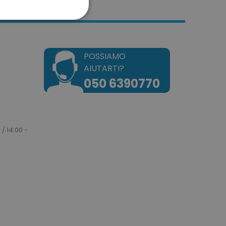
ONALITÀ
POSSIAMO
AIUTARTI?
050 6390770
sificati
a gestione dell'account. Il
 / 14:00 -
okie attiva la pulizia della
e. Quando il cookie viene
zione back-end,
ulisce la memoria locale e
 cookie su true.
dotto dei prodotti