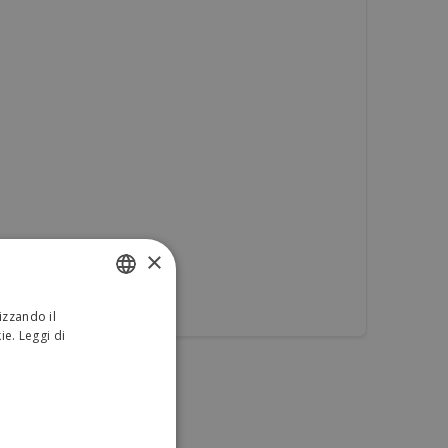
×
izzando il
ITALIAN
kie.
Leggi di
ENGLISH