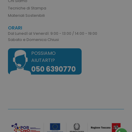
Chi Siamo
correttamente senza i cookie strettamente
Tecniche di Stampa
necessari.
Materiali Sostenibili
Nome
Provider
/
Dominio
utm_source
www.tuttodapersonali
ORARI
Dal Lunedì al Venerdì: 9:00 - 13:00 / 14:00 - 19:00
utm_campaign
www.tuttodapersonali
Sabato e Domenica Chiusi
mage-cache-sessid
Adobe Inc.
www.tuttodapersonali
POSSIAMO
AIUTARTI?
050 6390770
recently_viewed_product_previous
Adobe Inc.
Google Privacy Policy
www.tuttodapersonali