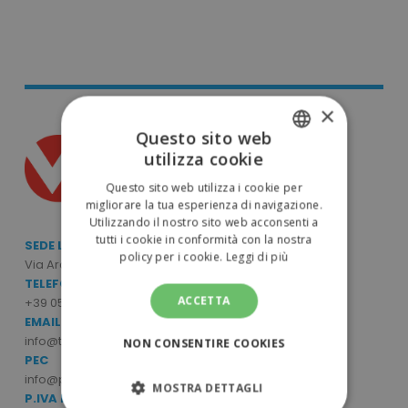
×
Questo sito web
utilizza cookie
ITALIAN
Questo sito web utilizza i cookie per
ENGLISH
migliorare la tua esperienza di navigazione.
Utilizzando il nostro sito web acconsenti a
tutti i cookie in conformità con la nostra
SEDE LEGALE E OPERATIVA
policy per i cookie.
Leggi di più
Via Archimede Bellatalla, 7/9 - 56121 Ospedaletto (PI)
TELEFONO
ACCETTA
+39 050 6390770
EMAIL
info@tuttodapersonalizzare.it
NON CONSENTIRE COOKIES
PEC
info@pec.mcpromo.it
MOSTRA DETTAGLI
P.IVA E CODICE FISCALE