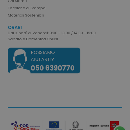
Chi Siamo
correttamente senza i cookie strettamente
Tecniche di Stampa
necessari.
Materiali Sostenibili
Nome
Provider
/
Dominio
utm_source
www.tuttodapersonali
ORARI
Dal Lunedì al Venerdì: 9:00 - 13:00 / 14:00 - 19:00
utm_campaign
www.tuttodapersonali
Sabato e Domenica Chiusi
mage-cache-sessid
Adobe Inc.
www.tuttodapersonali
POSSIAMO
AIUTARTI?
050 6390770
recently_viewed_product_previous
Adobe Inc.
Google Privacy Policy
www.tuttodapersonali