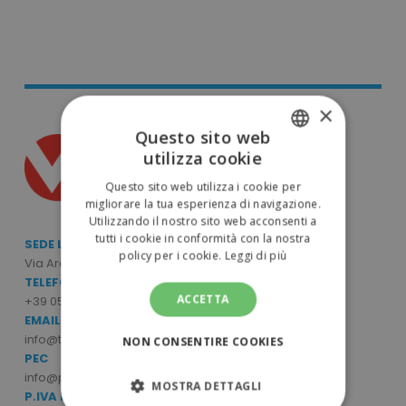
×
Questo sito web
utilizza cookie
ITALIAN
Questo sito web utilizza i cookie per
ENGLISH
migliorare la tua esperienza di navigazione.
Utilizzando il nostro sito web acconsenti a
tutti i cookie in conformità con la nostra
SEDE LEGALE E OPERATIVA
policy per i cookie.
Leggi di più
Via Archimede Bellatalla, 7/9 - 56121 Ospedaletto (PI)
TELEFONO
ACCETTA
+39 050 6390770
EMAIL
info@tuttodapersonalizzare.it
NON CONSENTIRE COOKIES
PEC
info@pec.mcpromo.it
MOSTRA DETTAGLI
P.IVA E CODICE FISCALE