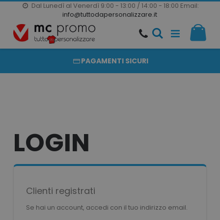
Dal Lunedì al Venerdì 9:00 - 13:00 / 14:00 - 18:00
Email:
20000 PRODOTTI
info@tuttodapersonalizzare.it
Salta
Il m
al
PRODOTTI COMPLETAMENTE PERSONALIZZABILI
contenuto
PAGAMENTI SICURI
LOGIN
Clienti registrati
Se hai un account, accedi con il tuo indirizzo email.