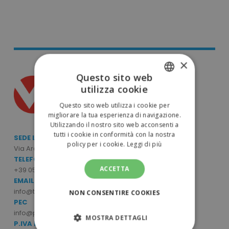
×
Questo sito web
utilizza cookie
ITALIAN
Questo sito web utilizza i cookie per
ENGLISH
migliorare la tua esperienza di navigazione.
Utilizzando il nostro sito web acconsenti a
tutti i cookie in conformità con la nostra
SEDE LEGALE E OPERATIVA
policy per i cookie.
Leggi di più
Via Archimede Bellatalla, 7/9 - 56121 Ospedaletto (PI)
TELEFONO
ACCETTA
+39 050 6390770
EMAIL
info@tuttodapersonalizzare.it
NON CONSENTIRE COOKIES
PEC
info@pec.mcpromo.it
MOSTRA DETTAGLI
P.IVA E CODICE FISCALE