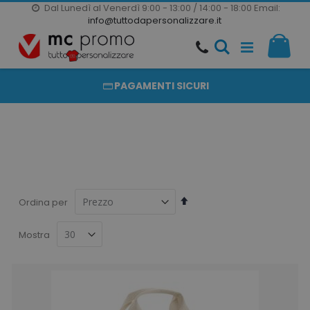
Dal Lunedì al Venerdì 9:00 - 13:00 / 14:00 - 18:00
Email:
20000 PRODOTTI
info@tuttodapersonalizzare.it
Salta
Il m
al
PRODOTTI COMPLETAMENTE PERSONALIZZABILI
contenuto
PAGAMENTI SICURI
Imposta
Ordina per
la
direzione
Mostra
decrescente