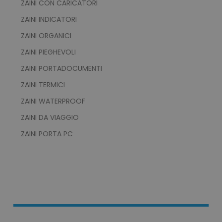
ZAINI CON CARICATORI
utm_source
www.tuttodapersonali
ZAINI INDICATORI
utm_campaign
www.tuttodapersonali
ZAINI ORGANICI
mage-cache-sessid
Adobe Inc.
www.tuttodapersonali
ZAINI PIEGHEVOLI
ZAINI PORTADOCUMENTI
ZAINI TERMICI
ZAINI WATERPROOF
ZAINI DA VIAGGIO
ZAINI PORTA PC
recently_viewed_product_previous
Adobe Inc.
Google Privacy Policy
www.tuttodapersonali
recently_compared_product
Adobe Inc.
www.tuttodapersonali