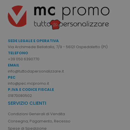
private_content_version
Adobe Inc.
www.tuttodapersonali
SEDE LEGALE E OPERATIVA
Via Archimede Bellatalla, 7/9 - 56121 Ospedaletto (PI)
TELEFONO
+39 050 6390770
EMAIL
mage-cache-storage
Adobe Inc.
info@tuttodapersonalizzare.it
www.tuttodapersonali
PEC
info@pec.mcpromo.it
P.IVA E CODICE FISCALE
01870080502
SERVIZIO CLIENTI
Condizioni Generali di Vendita
mage-messages
Adobe Inc.
www.tuttodapersonali
Consegna, Pagamento, Recesso
Spese di Spedizione