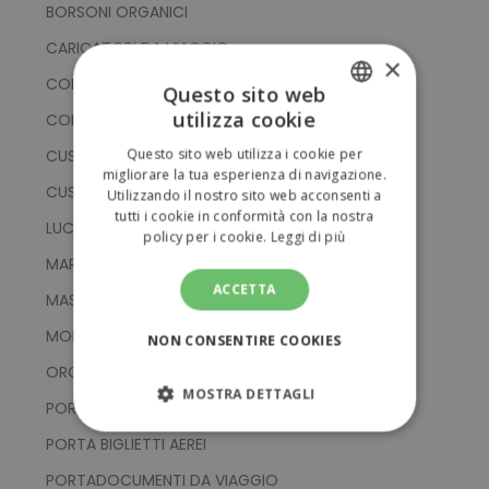
BORSONI ORGANICI
CARICATORI DA VIAGGIO
×
CONTENITORI
Questo sito web
utilizza cookie
COPERTE DA VIAGGIO
ITALIAN
Questo sito web utilizza i cookie per
CUSCINI DA VIAGGIO
ENGLISH
migliorare la tua esperienza di navigazione.
CUSTODIA PER PASSAPORTO
Utilizzando il nostro sito web acconsenti a
tutti i cookie in conformità con la nostra
LUCCHETTI DI SICUREZZA
policy per i cookie.
Leggi di più
MARSUPI
ACCETTA
MASCHERE DA VIAGGIO
MONOSPALLA
NON CONSENTIRE COOKIES
ORGANIZER
MOSTRA DETTAGLI
PORTA ABITI
STRETTAMENTE NECESSARI
PORTA BIGLIETTI AEREI
PORTADOCUMENTI DA VIAGGIO