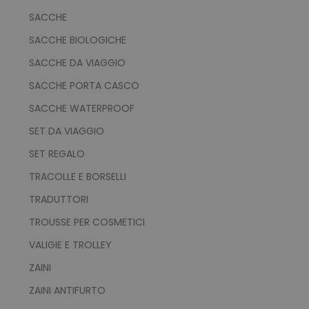
PERFORMANCE
SACCHE
TARGETING
SACCHE BIOLOGICHE
SACCHE DA VIAGGIO
FUNZIONALITÀ
SACCHE PORTA CASCO
NON CLASSIFICATI
SACCHE WATERPROOF
SET DA VIAGGIO
SET REGALO
Strettamente necessari
Performance
TRACOLLE E BORSELLI
Targeting
Funzionalità
TRADUTTORI
Non classificati
TROUSSE PER COSMETICI
I cookie strettamente necessari consentono le
funzionalità principali del sito web come
VALIGIE E TROLLEY
l'accesso dell'utente e la gestione dell'account.
Il sito web non può essere utilizzato
ZAINI
correttamente senza i cookie strettamente
necessari.
ZAINI ANTIFURTO
Nome
Provider
/
Dominio