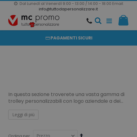
Dal Lunedì al Venerdì 9:00 - 13:00 / 14:00 - 18:00
Email:
20000 PRODOTTI
info@tuttodapersonalizzare.it
Salta
Il m
al
PRODOTTI COMPLETAMENTE PERSONALIZZABILI
contenuto
PAGAMENTI SICURI
In questa sezione troverete una vasta gamma di
trolley personalizzabili con logo aziendale a dei
prezzi davvero competitivi senza rinunciare alla
qualità e al design.
Leggi di più
Trolley personalizzabili
Imposta
Ordina per