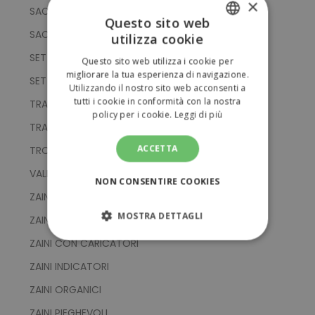
×
SACCHE PORTA CASCO
Questo sito web
SACCHE WATERPROOF
utilizza cookie
ITALIAN
SET DA VIAGGIO
Questo sito web utilizza i cookie per
ENGLISH
migliorare la tua esperienza di navigazione.
SET REGALO
Utilizzando il nostro sito web acconsenti a
tutti i cookie in conformità con la nostra
TRACOLLE E BORSELLI
policy per i cookie.
Leggi di più
TRADUTTORI
ACCETTA
TROUSSE PER COSMETICI
VALIGIE E TROLLEY
NON CONSENTIRE COOKIES
ZAINI
MOSTRA DETTAGLI
ZAINI ANTIFURTO
ZAINI CON CARICATORI
STRETTAMENTE NECESSARI
ZAINI INDICATORI
PERFORMANCE
ZAINI ORGANICI
ZAINI PIEGHEVOLI
TARGETING