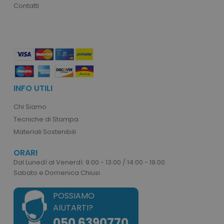
private_content_version
Adobe Inc.
Contatti
www.tuttodapersonali
INFO UTILI
mage-cache-storage
Adobe Inc.
www.tuttodapersonali
Chi Siamo
Tecniche di Stampa
Materiali Sostenibili
ORARI
Dal Lunedì al Venerdì: 9:00 - 13:00 / 14:00 - 19:00
mage-messages
Adobe Inc.
Sabato e Domenica Chiusi
www.tuttodapersonali
POSSIAMO
AIUTARTI?
050 6390770