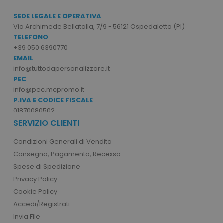
mage-cache-sessid
Adobe Inc.
SEDE LEGALE E OPERATIVA
www.tuttodapersonali
Via Archimede Bellatalla, 7/9 - 56121 Ospedaletto (PI)
TELEFONO
+39 050 6390770
EMAIL
info@tuttodapersonalizzare.it
PEC
info@pec.mcpromo.it
P.IVA E CODICE FISCALE
01870080502
SERVIZIO CLIENTI
recently_viewed_product_previous
Adobe Inc.
Google Privacy Policy
www.tuttodapersonali
Condizioni Generali di Vendita
Consegna, Pagamento, Recesso
Spese di Spedizione
Privacy Policy
recently_compared_product
Adobe Inc.
www.tuttodapersonali
Cookie Policy
Accedi/Registrati
Invia File