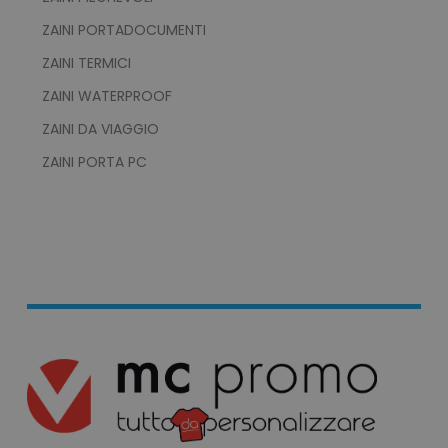
ZAINI PORTADOCUMENTI
FUNZIONALITÀ
ZAINI TERMICI
NON CLASSIFICATI
ZAINI WATERPROOF
ZAINI DA VIAGGIO
ZAINI PORTA PC
Strettamente necessari
Performance
Targeting
Funzionalità
Non classificati
I cookie strettamente necessari consentono le
funzionalità principali del sito web come
l'accesso dell'utente e la gestione dell'account.
Il sito web non può essere utilizzato
correttamente senza i cookie strettamente
necessari.
Nome
Provider
/
Dominio
utm_source
www.tuttodapersonali
utm_campaign
www.tuttodapersonali